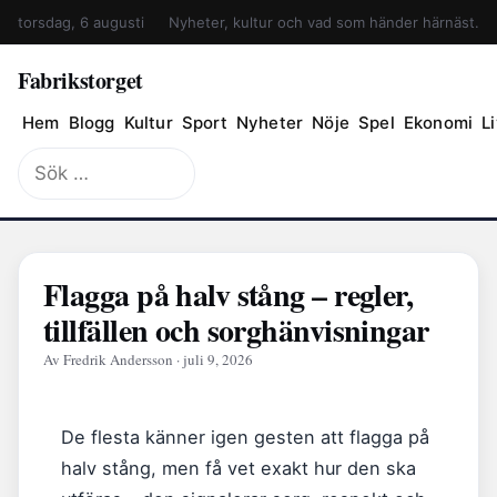
torsdag, 6 augusti
Nyheter, kultur och vad som händer härnäst.
Fabrikstorget
Hem
Blogg
Kultur
Sport
Nyheter
Nöje
Spel
Ekonomi
Li
Sök
efter:
Flagga på halv stång – regler,
tillfällen och sorghänvisningar
Av Fredrik Andersson · juli 9, 2026
De flesta känner igen gesten att flagga på
halv stång, men få vet exakt hur den ska