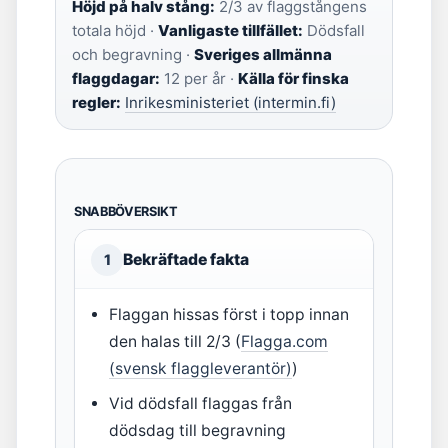
Höjd på halv stång:
2/3 av flaggstångens
totala höjd ·
Vanligaste tillfället:
Dödsfall
och begravning ·
Sveriges allmänna
flaggdagar:
12 per år ·
Källa för finska
regler:
Inrikesministeriet (intermin.fi)
SNABBÖVERSIKT
Bekräftade fakta
1
Flaggan hissas först i topp innan
den halas till 2/3 (
Flagga.com
(svensk flaggleverantör)
)
Vid dödsfall flaggas från
dödsdag till begravning