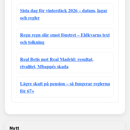
Sista dag för vinterdäck 2026 – datum, lagar
och regler
Regn regn slår emot fönstret – Eldkvarns text
och tolkning
Real Betis mot Real Madrid: resultat,
rivalitet, Mbappés skada
Lägre skatt på pension – så fungerar reglerna
för 67+
Nytt