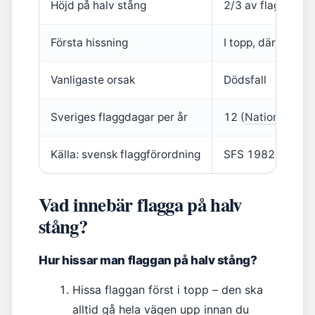
Höjd på halv stång
2/3 av flaggstång
Första hissning
I topp, därefter h
Vanligaste orsak
Dödsfall
Sveriges flaggdagar per år
12 (
Nationaldagen
Källa: svensk flaggförordning
SFS 1982:270
Vad innebär flagga på halv
stång?
Hur hissar man flaggan på halv stång?
Hissa flaggan först i topp – den ska
alltid gå hela vägen upp innan du