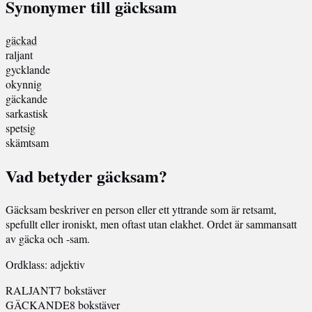
Synonymer till gäcksam
gäckad
raljant
gycklande
okynnig
gäckande
sarkastisk
spetsig
skämtsam
Vad betyder gäcksam?
Gäcksam beskriver en person eller ett yttrande som är retsamt,
spefullt eller ironiskt, men oftast utan elakhet. Ordet är sammansatt
av gäcka och -sam.
Ordklass: adjektiv
RALJANT
7 bokstäver
GÄCKANDE
8 bokstäver