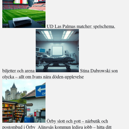
UD Las Palmas matcher: spelschema,
biljetter och arena
Stina Dabrowski son
olycka – allt om Ivans nära döden-upplevelse
Örby slott och gott – närbutik och
postombud i Örby
Alingsås kommun lediga jobb – hitta ditt