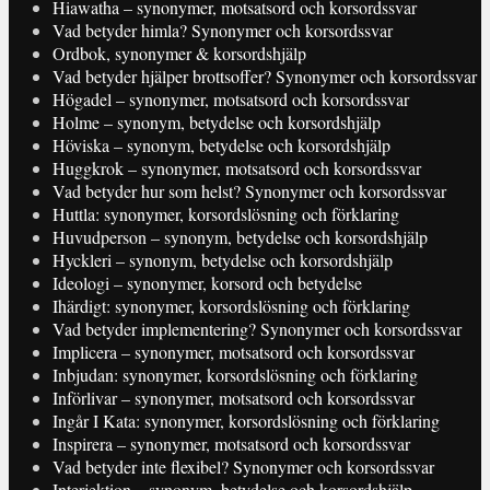
Hiawatha – synonymer, motsatsord och korsordssvar
Vad betyder himla? Synonymer och korsordssvar
Ordbok, synonymer & korsordshjälp
Vad betyder hjälper brottsoffer? Synonymer och korsordssvar
Högadel – synonymer, motsatsord och korsordssvar
Holme – synonym, betydelse och korsordshjälp
Höviska – synonym, betydelse och korsordshjälp
Huggkrok – synonymer, motsatsord och korsordssvar
Vad betyder hur som helst? Synonymer och korsordssvar
Huttla: synonymer, korsordslösning och förklaring
Huvudperson – synonym, betydelse och korsordshjälp
Hyckleri – synonym, betydelse och korsordshjälp
Ideologi – synonymer, korsord och betydelse
Ihärdigt: synonymer, korsordslösning och förklaring
Vad betyder implementering? Synonymer och korsordssvar
Implicera – synonymer, motsatsord och korsordssvar
Inbjudan: synonymer, korsordslösning och förklaring
Införlivar – synonymer, motsatsord och korsordssvar
Ingår I Kata: synonymer, korsordslösning och förklaring
Inspirera – synonymer, motsatsord och korsordssvar
Vad betyder inte flexibel? Synonymer och korsordssvar
Interjektion – synonym, betydelse och korsordshjälp