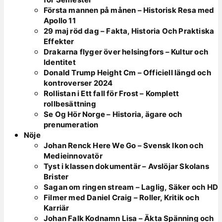
Första mannen på månen – Historisk Resa med
Apollo 11
29 maj röd dag – Fakta, Historia Och Praktiska
Effekter
Drakarna flyger över helsingfors – Kultur och
Identitet
Donald Trump Height Cm – Officiell längd och
kontroverser 2024
Rollistan i Ett fall för Frost – Komplett
rollbesättning
Se Og Hör Norge – Historia, ägare och
prenumeration
Nöje
Johan Renck Here We Go – Svensk Ikon och
Medieinnovatör
Tyst i klassen dokumentär – Avslöjar Skolans
Brister
Sagan om ringen stream – Laglig, Säker och HD
Filmer med Daniel Craig – Roller, Kritik och
Karriär
Johan Falk Kodnamn Lisa – Äkta Spänning och