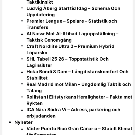
Taktikinsikt
Ludvig Åberg Starttid Idag – Schema Och
Uppdatering
Premier League – Spelare – Statistik och
Transfers
Al Nassr Mot Al-Ittihad Laguppställning –
Taktisk Genomgång
Craft Nordlite Ultra 2 – Premium Hybrid
Löparsko
SHL Tabell 25 26 – Toppstatistik Och
Laginsikter
Hoka Bondi 8 Dam – Långdistanskomfort Och
Stabilitet
Real Madrid mot Milan – Ungdomlig Taktik och
Talang
Rollistan i Elitstyrkans Hemligheter – Fakta mot
Rykten
ICA Nära Södra Vi – Adress, parkering och
erbjudanden
Nyheter
Väder Puerto Rico Gran Canaria – Stabilt Klimat
för Semester