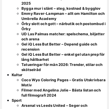
2025
Bygga mur i slänt – steg, kostnad & bygglov
Emmy Raver-Lampman – allt om Hamilton och
Umbrella Academy
Örby slott och gott – närbutik och postombud i
Örby
UD Las Palmas matcher: spelschema, biljetter
och arena
Gel iQ Less But Better – Depend guide och
recension
Gel iQ Less But Better – enkel gel utan prep för
lång hållbarhet
Tatueringar för män 2026: Trender, stilar och
skötselråd
Kultur
Coco Wyo Coloring Pages – Gratis Utskrivbara
Motiv
Filmer med Angelina Jolie – Bästa listan och
full filmografi 2024
Sport
Arsenal vs Leeds United – Seger och