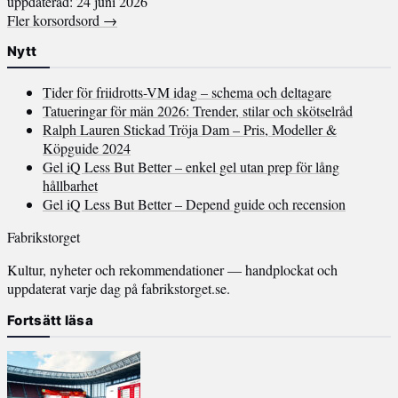
uppdaterad: 24 juni 2026
Fler korsordsord →
Nytt
Tider för friidrotts-VM idag – schema och deltagare
Tatueringar för män 2026: Trender, stilar och skötselråd
Ralph Lauren Stickad Tröja Dam – Pris, Modeller &
Köpguide 2024
Gel iQ Less But Better – enkel gel utan prep för lång
hållbarhet
Gel iQ Less But Better – Depend guide och recension
Fabrikstorget
Kultur, nyheter och rekommendationer — handplockat och
uppdaterat varje dag på fabrikstorget.se.
Fortsätt läsa