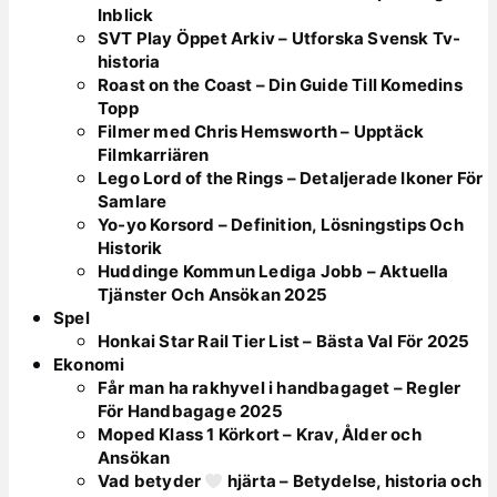
Inblick
SVT Play Öppet Arkiv – Utforska Svensk Tv-
historia
Roast on the Coast – Din Guide Till Komedins
Topp
Filmer med Chris Hemsworth – Upptäck
Filmkarriären
Lego Lord of the Rings – Detaljerade Ikoner För
Samlare
Yo-yo Korsord – Definition, Lösningstips Och
Historik
Huddinge Kommun Lediga Jobb – Aktuella
Tjänster Och Ansökan 2025
Spel
Honkai Star Rail Tier List – Bästa Val För 2025
Ekonomi
Får man ha rakhyvel i handbagaget – Regler
För Handbagage 2025
Moped Klass 1 Körkort – Krav, Ålder och
Ansökan
Vad betyder
hjärta – Betydelse, historia och