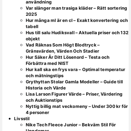
användning
Var slänger man trasiga kläder – Rätt sortering
2025
Hur många ml är en cl – Exakt konvertering och
tabell
Hus till salu Hudiksvall – Aktuella priser och 132
objekt
Vad Räknas Som Högt Blodtryck –
Gränsvärden, Värden Och Stadier
Hur Säker Är Ditt Lösenord – Testa och
Förbättra med NIST
Hur kall ska en frys vara – Optimal temperatur
och mätningstips
Grythyttan Stolar Gamla Modeller – Guide till
Historia och Värde
Lisa Larson Figurer Värde – Priser, Värdering
och Auktionstips
Nyttig billig mat veckomeny – Under 300 kr för
4 personer
Livsstil
Nike Tech Fleece Junior – Bekväm Stil För
Ungdomar