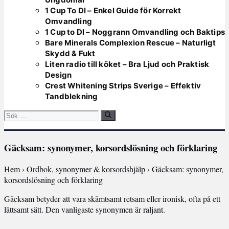
1 Cup To Dl – Enkel Guide för Korrekt
Omvandling
1 Cup to Dl – Noggrann Omvandling och Baktips
Bare Minerals Complexion Rescue – Naturligt
Skydd & Fukt
Liten radio till köket – Bra Ljud och Praktisk
Design
Crest Whitening Strips Sverige – Effektiv
Tandblekning
Sök
efter:
Gäcksam: synonymer, korsordslösning och förklaring
Hem
›
Ordbok, synonymer & korsordshjälp
› Gäcksam: synonymer,
korsordslösning och förklaring
Gäcksam betyder att vara skämtsamt retsam eller ironisk, ofta på ett
lättsamt sätt. Den vanligaste synonymen är raljant.