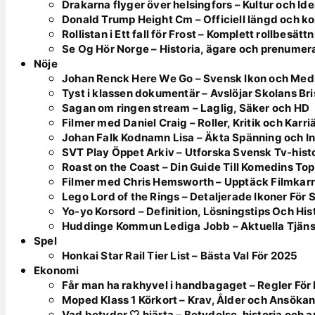
Drakarna flyger över helsingfors – Kultur och Ide
Donald Trump Height Cm – Officiell längd och k
Rollistan i Ett fall för Frost – Komplett rollbesätt
Se Og Hör Norge – Historia, ägare och prenumer
Nöje
Johan Renck Here We Go – Svensk Ikon och Med
Tyst i klassen dokumentär – Avslöjar Skolans Bri
Sagan om ringen stream – Laglig, Säker och HD
Filmer med Daniel Craig – Roller, Kritik och Karri
Johan Falk Kodnamn Lisa – Äkta Spänning och In
SVT Play Öppet Arkiv – Utforska Svensk Tv-hist
Roast on the Coast – Din Guide Till Komedins To
Filmer med Chris Hemsworth – Upptäck Filmkarr
Lego Lord of the Rings – Detaljerade Ikoner För
Yo-yo Korsord – Definition, Lösningstips Och His
Huddinge Kommun Lediga Jobb – Aktuella Tjän
Spel
Honkai Star Rail Tier List – Bästa Val För 2025
Ekonomi
Får man ha rakhyvel i handbagaget – Regler F
Moped Klass 1 Körkort – Krav, Ålder och Ansöka
Vad betyder 🤍 hjärta – Betydelse, historia och