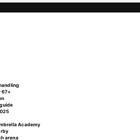
handling
r 67+
en
 guide
 2025
Umbrella Academy
Örby
ch arena