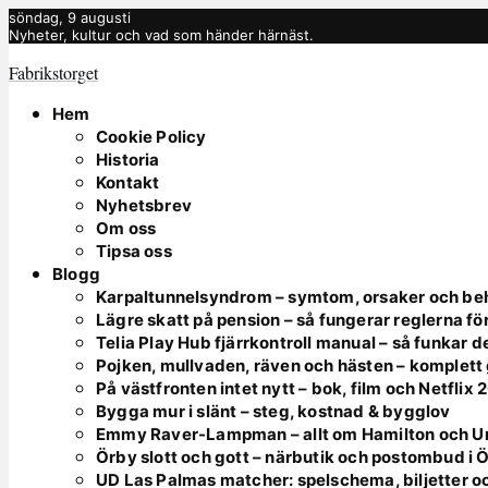
söndag, 9 augusti
Nyheter, kultur och vad som händer härnäst.
Fabrikstorget
Hem
Cookie Policy
Historia
Kontakt
Nyhetsbrev
Om oss
Tipsa oss
Blogg
Karpaltunnelsyndrom – symtom, orsaker och be
Lägre skatt på pension – så fungerar reglerna fö
Telia Play Hub fjärrkontroll manual – så funkar d
Pojken, mullvaden, räven och hästen – komplett
På västfronten intet nytt – bok, film och Netflix
Bygga mur i slänt – steg, kostnad & bygglov
Emmy Raver-Lampman – allt om Hamilton och 
Örby slott och gott – närbutik och postombud i 
UD Las Palmas matcher: spelschema, biljetter o