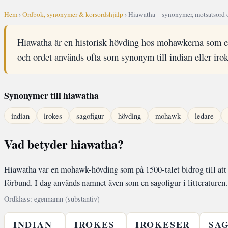
Hem
›
Ordbok, synonymer & korsordshjälp
› Hiawatha – synonymer, motsatsord 
Hiawatha är en historisk hövding hos mohawkerna som en
och ordet används ofta som synonym till indian eller irok
Synonymer till hiawatha
indian
irokes
sagofigur
hövding
mohawk
ledare
Vad betyder hiawatha?
Hiawatha var en mohawk-hövding som på 1500-talet bidrog till att 
förbund. I dag används namnet även som en sagofigur i litteraturen.
Ordklass: egennamn (substantiv)
INDIAN
IROKES
IROKESER
SA