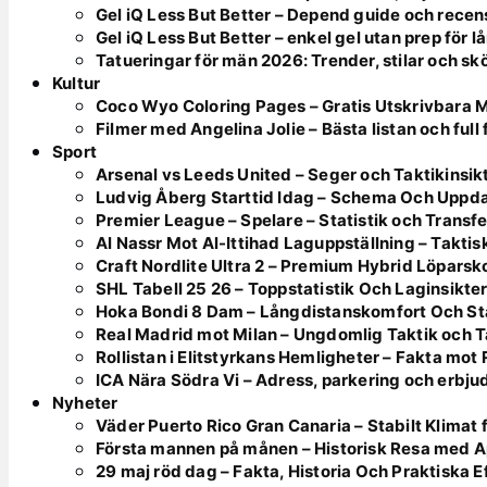
Gel iQ Less But Better – Depend guide och recen
Gel iQ Less But Better – enkel gel utan prep för l
Tatueringar för män 2026: Trender, stilar och sk
Kultur
Coco Wyo Coloring Pages – Gratis Utskrivbara 
Filmer med Angelina Jolie – Bästa listan och full
Sport
Arsenal vs Leeds United – Seger och Taktikinsik
Ludvig Åberg Starttid Idag – Schema Och Uppd
Premier League – Spelare – Statistik och Transfe
Al Nassr Mot Al-Ittihad Laguppställning – Takt
Craft Nordlite Ultra 2 – Premium Hybrid Löparsk
SHL Tabell 25 26 – Toppstatistik Och Laginsikte
Hoka Bondi 8 Dam – Långdistanskomfort Och Sta
Real Madrid mot Milan – Ungdomlig Taktik och 
Rollistan i Elitstyrkans Hemligheter – Fakta mot
ICA Nära Södra Vi – Adress, parkering och erbj
Nyheter
Väder Puerto Rico Gran Canaria – Stabilt Klimat
Första mannen på månen – Historisk Resa med Ap
29 maj röd dag – Fakta, Historia Och Praktiska E