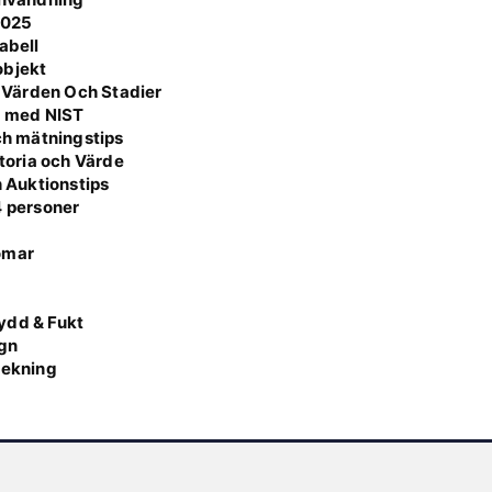
2025
abell
 objekt
 Värden Och Stadier
a med NIST
och mätningstips
storia och Värde
h Auktionstips
4 personer
omar
g
ydd & Fukt
ign
lekning