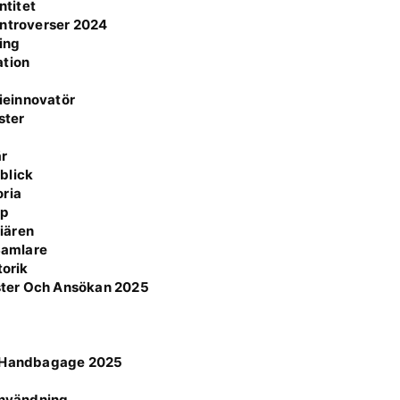
ntitet
ontroverser 2024
ning
ation
ieinnovatör
ster
är
blick
oria
pp
iären
 Samlare
torik
ster Och Ansökan 2025
ör Handbagage 2025
n
 användning