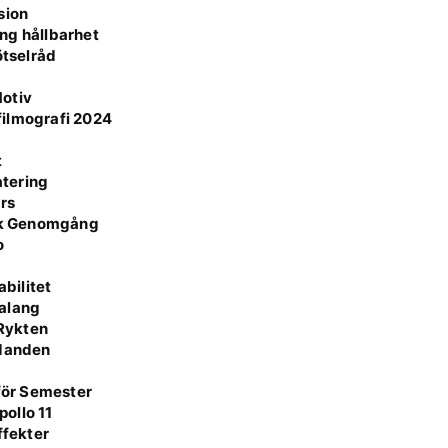
sion
ång hållbarhet
ötselråd
Motiv
 filmografi 2024
t
atering
rs
isk Genomgång
o
r
bilitet
Talang
 Rykten
udanden
 för Semester
ollo 11
ffekter