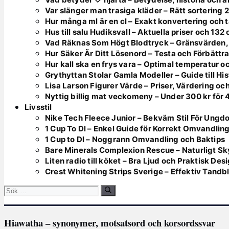
Var slänger man trasiga kläder – Rätt sortering 
Hur många ml är en cl – Exakt konvertering och t
Hus till salu Hudiksvall – Aktuella priser och 132
Vad Räknas Som Högt Blodtryck – Gränsvärden,
Hur Säker Är Ditt Lösenord – Testa och Förbättr
Hur kall ska en frys vara – Optimal temperatur 
Grythyttan Stolar Gamla Modeller – Guide till Hi
Lisa Larson Figurer Värde – Priser, Värdering oc
Nyttig billig mat veckomeny – Under 300 kr för 
Livsstil
Nike Tech Fleece Junior – Bekväm Stil För Ungd
1 Cup To Dl – Enkel Guide för Korrekt Omvandlin
1 Cup to Dl – Noggrann Omvandling och Baktips
Bare Minerals Complexion Rescue – Naturligt Sk
Liten radio till köket – Bra Ljud och Praktisk Des
Crest Whitening Strips Sverige – Effektiv Tandb
Sök
efter:
Hiawatha – synonymer, motsatsord och korsordssvar