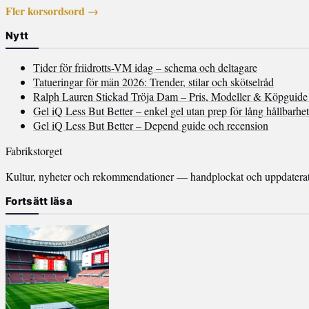
Fler korsordsord →
Nytt
Tider för friidrotts-VM idag – schema och deltagare
Tatueringar för män 2026: Trender, stilar och skötselråd
Ralph Lauren Stickad Tröja Dam – Pris, Modeller & Köpguide
Gel iQ Less But Better – enkel gel utan prep för lång hållbarhet
Gel iQ Less But Better – Depend guide och recension
Fabrikstorget
Kultur, nyheter och rekommendationer — handplockat och uppdaterat v
Fortsätt läsa