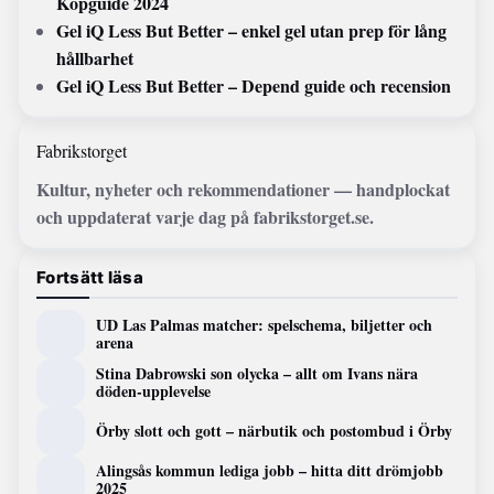
Köpguide 2024
Gel iQ Less But Better – enkel gel utan prep för lång
hållbarhet
Gel iQ Less But Better – Depend guide och recension
Fabrikstorget
Kultur, nyheter och rekommendationer — handplockat
och uppdaterat varje dag på fabrikstorget.se.
Fortsätt läsa
UD Las Palmas matcher: spelschema, biljetter och
arena
Stina Dabrowski son olycka – allt om Ivans nära
döden-upplevelse
Örby slott och gott – närbutik och postombud i Örby
Alingsås kommun lediga jobb – hitta ditt drömjobb
2025