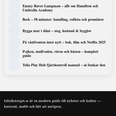
Emmy Raver-Lampman – allt om Hamilton och
Umbrella Academy
Beck – 58 minuter: handling, rollista och premiärer
Bygga mur i slänt – steg, kostnad & bygglov
På västfronten intet nytt – bok, film och Netflix 2025
Pojken, mullvaden, räven och hästen – komplett
guide
Telia Play Hub fjärrkontroll manual – så funkar den
fabrikstorget.se är en modern guide till nyheter och kultur —
kurerad, snabb och lätt att navigera.