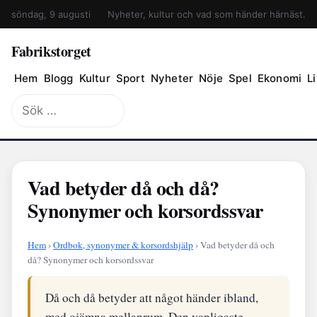
söndag, 9 augusti
Nyheter, kultur och vad som händer härnäst.
Fabrikstorget
Hem
Blogg
Kultur
Sport
Nyheter
Nöje
Spel
Ekonomi
Li
Sök
efter:
Vad betyder då och då?
Synonymer och korsordssvar
Hem
›
Ordbok, synonymer & korsordshjälp
› Vad betyder då och
då? Synonymer och korsordssvar
Då och då betyder att något händer ibland,
med ojämna mellanrum. Den vanligaste