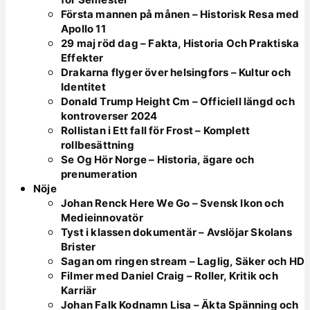
Första mannen på månen – Historisk Resa med
Apollo 11
29 maj röd dag – Fakta, Historia Och Praktiska
Effekter
Drakarna flyger över helsingfors – Kultur och
Identitet
Donald Trump Height Cm – Officiell längd och
kontroverser 2024
Rollistan i Ett fall för Frost – Komplett
rollbesättning
Se Og Hör Norge – Historia, ägare och
prenumeration
Nöje
Johan Renck Here We Go – Svensk Ikon och
Medieinnovatör
Tyst i klassen dokumentär – Avslöjar Skolans
Brister
Sagan om ringen stream – Laglig, Säker och HD
Filmer med Daniel Craig – Roller, Kritik och
Karriär
Johan Falk Kodnamn Lisa – Äkta Spänning och