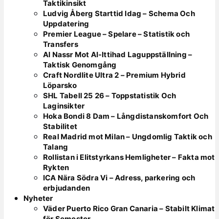
Taktikinsikt
Ludvig Åberg Starttid Idag – Schema Och
Uppdatering
Premier League – Spelare – Statistik och
Transfers
Al Nassr Mot Al-Ittihad Laguppställning –
Taktisk Genomgång
Craft Nordlite Ultra 2 – Premium Hybrid
Löparsko
SHL Tabell 25 26 – Toppstatistik Och
Laginsikter
Hoka Bondi 8 Dam – Långdistanskomfort Och
Stabilitet
Real Madrid mot Milan – Ungdomlig Taktik och
Talang
Rollistan i Elitstyrkans Hemligheter – Fakta mot
Rykten
ICA Nära Södra Vi – Adress, parkering och
erbjudanden
Nyheter
Väder Puerto Rico Gran Canaria – Stabilt Klimat
för Semester