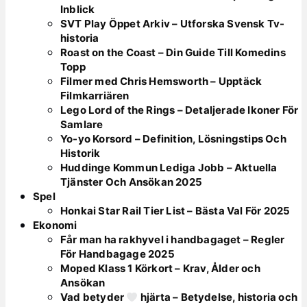
Inblick
SVT Play Öppet Arkiv – Utforska Svensk Tv-
historia
Roast on the Coast – Din Guide Till Komedins
Topp
Filmer med Chris Hemsworth – Upptäck
Filmkarriären
Lego Lord of the Rings – Detaljerade Ikoner För
Samlare
Yo-yo Korsord – Definition, Lösningstips Och
Historik
Huddinge Kommun Lediga Jobb – Aktuella
Tjänster Och Ansökan 2025
Spel
Honkai Star Rail Tier List – Bästa Val För 2025
Ekonomi
Får man ha rakhyvel i handbagaget – Regler
För Handbagage 2025
Moped Klass 1 Körkort – Krav, Ålder och
Ansökan
Vad betyder
hjärta – Betydelse, historia och