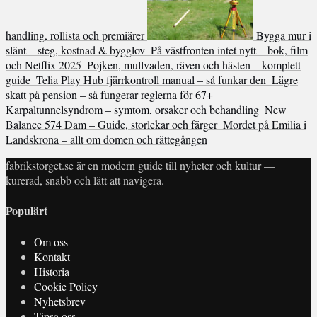
handling, rollista och premiärer
Bygga mur i
slänt – steg, kostnad & bygglov
På västfronten intet nytt – bok, film
och Netflix 2025
Pojken, mullvaden, räven och hästen – komplett
guide
Telia Play Hub fjärrkontroll manual – så funkar den
Lägre
skatt på pension – så fungerar reglerna för 67+
Karpaltunnelsyndrom – symtom, orsaker och behandling
New
Balance 574 Dam – Guide, storlekar och färger
Mordet på Emilia i
Landskrona – allt om domen och rättegången
fabrikstorget.se är en modern guide till nyheter och kultur —
kurerad, snabb och lätt att navigera.
Populärt
Om oss
Kontakt
Historia
Cookie Policy
Nyhetsbrev
Tipsa oss