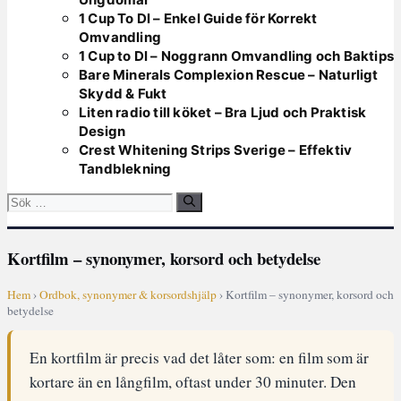
1 Cup To Dl – Enkel Guide för Korrekt
Omvandling
1 Cup to Dl – Noggrann Omvandling och Baktips
Bare Minerals Complexion Rescue – Naturligt
Skydd & Fukt
Liten radio till köket – Bra Ljud och Praktisk
Design
Crest Whitening Strips Sverige – Effektiv
Tandblekning
Sök
efter:
Kortfilm – synonymer, korsord och betydelse
Hem
›
Ordbok, synonymer & korsordshjälp
› Kortfilm – synonymer, korsord och
betydelse
En kortfilm är precis vad det låter som: en film som är
kortare än en långfilm, oftast under 30 minuter. Den