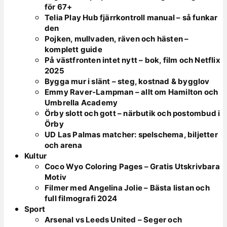
för 67+
Telia Play Hub fjärrkontroll manual – så funkar
den
Pojken, mullvaden, räven och hästen –
komplett guide
På västfronten intet nytt – bok, film och Netflix
2025
Bygga mur i slänt – steg, kostnad & bygglov
Emmy Raver-Lampman – allt om Hamilton och
Umbrella Academy
Örby slott och gott – närbutik och postombud i
Örby
UD Las Palmas matcher: spelschema, biljetter
och arena
Kultur
Coco Wyo Coloring Pages – Gratis Utskrivbara
Motiv
Filmer med Angelina Jolie – Bästa listan och
full filmografi 2024
Sport
Arsenal vs Leeds United – Seger och