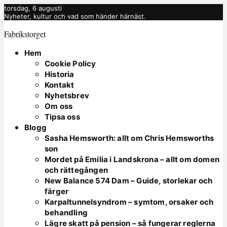
torsdag, 6 augusti
Nyheter, kultur och vad som händer härnäst.
Fabrikstorget
Hem
Cookie Policy
Historia
Kontakt
Nyhetsbrev
Om oss
Tipsa oss
Blogg
Sasha Hemsworth: allt om Chris Hemsworths
son
Mordet på Emilia i Landskrona – allt om domen
och rättegången
New Balance 574 Dam – Guide, storlekar och
färger
Karpaltunnelsyndrom – symtom, orsaker och
behandling
Lägre skatt på pension – så fungerar reglerna