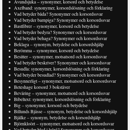
Avundsjuka – synonymer, korsord och betydelse
Axelband: synonymer, korsordslösning och förklaring
Vad betyder båda? Synonymer och korsordssvar
Vad betyder barnpiga? Synonymer och korsordssvar
Bastfibrer – synonymer, korsord och betydelse
Vad betyder bedyra? Synonymer och korsordssvar
Vad betyder behaga? Synonymer och korsordssvar
Beklaga – synonym, betydelse och korsordshjälp
Berömma – synonymer, korsord och betydelse
Besitter – synonymer, motsatsord och korsordssvar
Vad betyder beskriver? Synonymer och korsordssvar
Besudla: synonymer, korsordslösning och förklaring
Vad betyder besudlad? Synonymer och korsordssvar
Besynnerligt – synonymer, motsatsord och korsordssvar
Beteshage korsord 3 bokstäver
Beväring – synonymer, motsatsord och korsordssvar
Bibeltext: synonymer, korsordslösning och förklaring
Big – synonymer, korsord och betydelse
Billunds Bjässe – synonym, betydelse och korsordshjälp
Bjälke – synonym, betydelse och korsordshjälp
Björnkloört – synonymer, motsatsord och korsordssvar
Vad betyder blad i luleå? Synonymer och korsordssvar