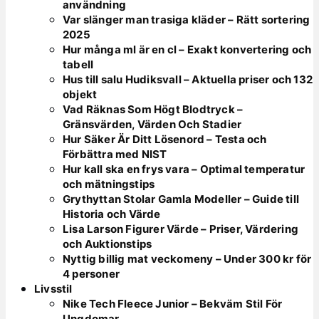
användning
Var slänger man trasiga kläder – Rätt sortering
2025
Hur många ml är en cl – Exakt konvertering och
tabell
Hus till salu Hudiksvall – Aktuella priser och 132
objekt
Vad Räknas Som Högt Blodtryck –
Gränsvärden, Värden Och Stadier
Hur Säker Är Ditt Lösenord – Testa och
Förbättra med NIST
Hur kall ska en frys vara – Optimal temperatur
och mätningstips
Grythyttan Stolar Gamla Modeller – Guide till
Historia och Värde
Lisa Larson Figurer Värde – Priser, Värdering
och Auktionstips
Nyttig billig mat veckomeny – Under 300 kr för
4 personer
Livsstil
Nike Tech Fleece Junior – Bekväm Stil För
Ungdomar