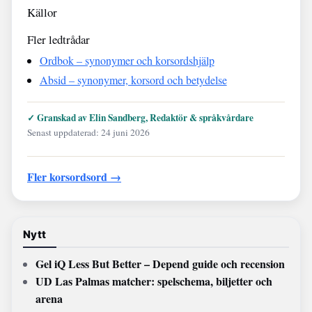
Källor
Fler ledtrådar
Ordbok – synonymer och korsordshjälp
Absid – synonymer, korsord och betydelse
✓ Granskad av Elin Sandberg, Redaktör & språkvårdare
Senast uppdaterad: 24 juni 2026
Fler korsordsord →
Nytt
Gel iQ Less But Better – Depend guide och recension
UD Las Palmas matcher: spelschema, biljetter och
arena