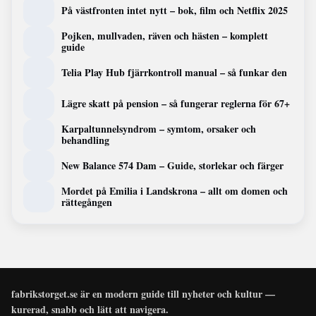
På västfronten intet nytt – bok, film och Netflix 2025
Pojken, mullvaden, räven och hästen – komplett
guide
Telia Play Hub fjärrkontroll manual – så funkar den
Lägre skatt på pension – så fungerar reglerna för 67+
Karpaltunnelsyndrom – symtom, orsaker och
behandling
New Balance 574 Dam – Guide, storlekar och färger
Mordet på Emilia i Landskrona – allt om domen och
rättegången
fabrikstorget.se är en modern guide till nyheter och kultur —
kurerad, snabb och lätt att navigera.