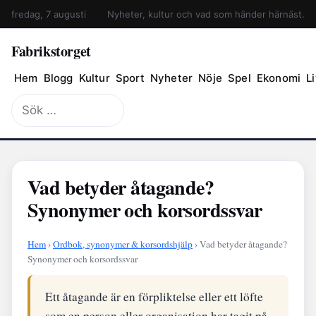
fredag, 7 augusti
Nyheter, kultur och vad som händer härnäst.
Fabrikstorget
Hem
Blogg
Kultur
Sport
Nyheter
Nöje
Spel
Ekonomi
Li
Sök
efter:
Vad betyder åtagande?
Synonymer och korsordssvar
Hem
›
Ordbok, synonymer & korsordshjälp
› Vad betyder åtagande?
Synonymer och korsordssvar
Ett åtagande är en förpliktelse eller ett löfte
som en person eller organisation har tagit på