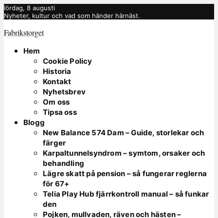
lördag, 8 augusti
Nyheter, kultur och vad som händer härnäst.
Fabrikstorget
Hem
Cookie Policy
Historia
Kontakt
Nyhetsbrev
Om oss
Tipsa oss
Blogg
New Balance 574 Dam – Guide, storlekar och
färger
Karpaltunnelsyndrom – symtom, orsaker och
behandling
Lägre skatt på pension – så fungerar reglerna
för 67+
Telia Play Hub fjärrkontroll manual – så funkar
den
Pojken, mullvaden, räven och hästen –