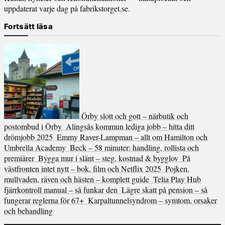
uppdaterat varje dag på fabrikstorget.se.
Fortsätt läsa
Örby slott och gott – närbutik och
postombud i Örby
Alingsås kommun lediga jobb – hitta ditt
drömjobb 2025
Emmy Raver-Lampman – allt om Hamilton och
Umbrella Academy
Beck – 58 minuter: handling, rollista och
premiärer
Bygga mur i slänt – steg, kostnad & bygglov
På
västfronten intet nytt – bok, film och Netflix 2025
Pojken,
mullvaden, räven och hästen – komplett guide
Telia Play Hub
fjärrkontroll manual – så funkar den
Lägre skatt på pension – så
fungerar reglerna för 67+
Karpaltunnelsyndrom – symtom, orsaker
och behandling