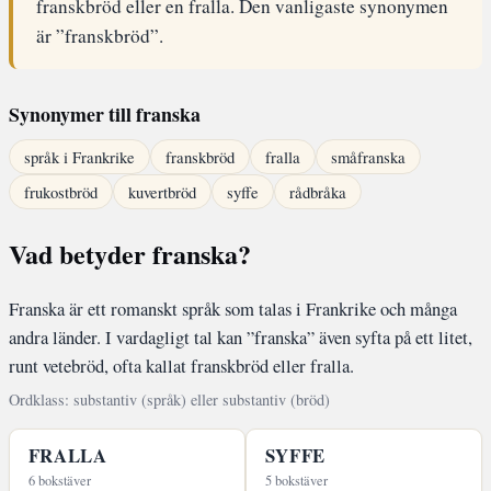
franskbröd eller en fralla. Den vanligaste synonymen
är ”franskbröd”.
Synonymer till franska
språk i Frankrike
franskbröd
fralla
småfranska
frukostbröd
kuvertbröd
syffe
rådbråka
Vad betyder franska?
Franska är ett romanskt språk som talas i Frankrike och många
andra länder. I vardagligt tal kan ”franska” även syfta på ett litet,
runt vetebröd, ofta kallat franskbröd eller fralla.
Ordklass: substantiv (språk) eller substantiv (bröd)
FRALLA
SYFFE
6 bokstäver
5 bokstäver