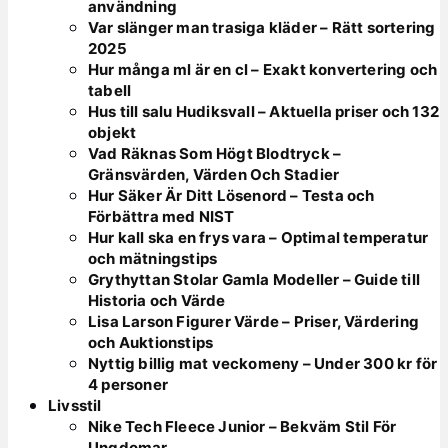
användning
Var slänger man trasiga kläder – Rätt sortering
2025
Hur många ml är en cl – Exakt konvertering och
tabell
Hus till salu Hudiksvall – Aktuella priser och 132
objekt
Vad Räknas Som Högt Blodtryck –
Gränsvärden, Värden Och Stadier
Hur Säker Är Ditt Lösenord – Testa och
Förbättra med NIST
Hur kall ska en frys vara – Optimal temperatur
och mätningstips
Grythyttan Stolar Gamla Modeller – Guide till
Historia och Värde
Lisa Larson Figurer Värde – Priser, Värdering
och Auktionstips
Nyttig billig mat veckomeny – Under 300 kr för
4 personer
Livsstil
Nike Tech Fleece Junior – Bekväm Stil För
Ungdomar