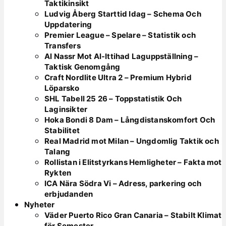
Taktikinsikt
Ludvig Åberg Starttid Idag – Schema Och
Uppdatering
Premier League – Spelare – Statistik och
Transfers
Al Nassr Mot Al-Ittihad Laguppställning –
Taktisk Genomgång
Craft Nordlite Ultra 2 – Premium Hybrid
Löparsko
SHL Tabell 25 26 – Toppstatistik Och
Laginsikter
Hoka Bondi 8 Dam – Långdistanskomfort Och
Stabilitet
Real Madrid mot Milan – Ungdomlig Taktik och
Talang
Rollistan i Elitstyrkans Hemligheter – Fakta mot
Rykten
ICA Nära Södra Vi – Adress, parkering och
erbjudanden
Nyheter
Väder Puerto Rico Gran Canaria – Stabilt Klimat
för Semester