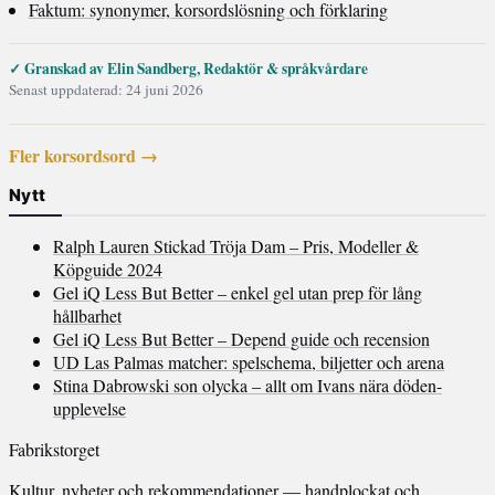
Faktum: synonymer, korsordslösning och förklaring
✓ Granskad av Elin Sandberg, Redaktör & språkvårdare
Senast uppdaterad: 24 juni 2026
Fler korsordsord →
Nytt
Ralph Lauren Stickad Tröja Dam – Pris, Modeller &
Köpguide 2024
Gel iQ Less But Better – enkel gel utan prep för lång
hållbarhet
Gel iQ Less But Better – Depend guide och recension
UD Las Palmas matcher: spelschema, biljetter och arena
Stina Dabrowski son olycka – allt om Ivans nära döden-
upplevelse
Fabrikstorget
Kultur, nyheter och rekommendationer — handplockat och