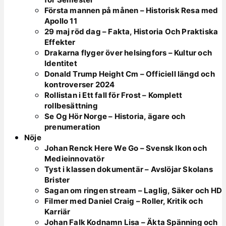
Första mannen på månen – Historisk Resa med
Apollo 11
29 maj röd dag – Fakta, Historia Och Praktiska
Effekter
Drakarna flyger över helsingfors – Kultur och
Identitet
Donald Trump Height Cm – Officiell längd och
kontroverser 2024
Rollistan i Ett fall för Frost – Komplett
rollbesättning
Se Og Hör Norge – Historia, ägare och
prenumeration
Nöje
Johan Renck Here We Go – Svensk Ikon och
Medieinnovatör
Tyst i klassen dokumentär – Avslöjar Skolans
Brister
Sagan om ringen stream – Laglig, Säker och HD
Filmer med Daniel Craig – Roller, Kritik och
Karriär
Johan Falk Kodnamn Lisa – Äkta Spänning och