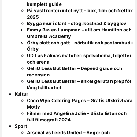
komplett guide
På västfronten intet nytt – bok, film och Netflix
2025
Bygga mur i slänt – steg, kostnad & bygglov
Emmy Raver-Lampman – allt om Hamilton och
Umbrella Academy
Örby slott och gott – närbutik och postombud i
Örby
UD Las Palmas matcher: spelschema, biljetter
och arena
Gel iQ Less But Better – Depend guide och
recension
Gel iQ Less But Better – enkel gel utan prep för
lång hållbarhet
Kultur
Coco Wyo Coloring Pages – Gratis Utskrivbara
Motiv
Filmer med Angelina Jolie – Bästa listan och
full filmografi 2024
Sport
Arsenal vs Leeds United – Seger och