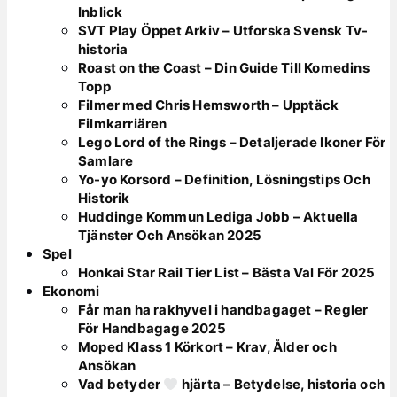
Inblick
SVT Play Öppet Arkiv – Utforska Svensk Tv-
historia
Roast on the Coast – Din Guide Till Komedins
Topp
Filmer med Chris Hemsworth – Upptäck
Filmkarriären
Lego Lord of the Rings – Detaljerade Ikoner För
Samlare
Yo-yo Korsord – Definition, Lösningstips Och
Historik
Huddinge Kommun Lediga Jobb – Aktuella
Tjänster Och Ansökan 2025
Spel
Honkai Star Rail Tier List – Bästa Val För 2025
Ekonomi
Får man ha rakhyvel i handbagaget – Regler
För Handbagage 2025
Moped Klass 1 Körkort – Krav, Ålder och
Ansökan
Vad betyder
hjärta – Betydelse, historia och