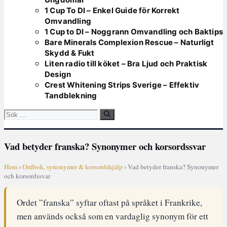
1 Cup To Dl – Enkel Guide för Korrekt
Omvandling
1 Cup to Dl – Noggrann Omvandling och Baktips
Bare Minerals Complexion Rescue – Naturligt
Skydd & Fukt
Liten radio till köket – Bra Ljud och Praktisk
Design
Crest Whitening Strips Sverige – Effektiv
Tandblekning
Sök
efter:
Vad betyder franska? Synonymer och korsordssvar
Hem
›
Ordbok, synonymer & korsordshjälp
› Vad betyder franska? Synonymer
och korsordssvar
Ordet ”franska” syftar oftast på språket i Frankrike,
men används också som en vardaglig synonym för ett