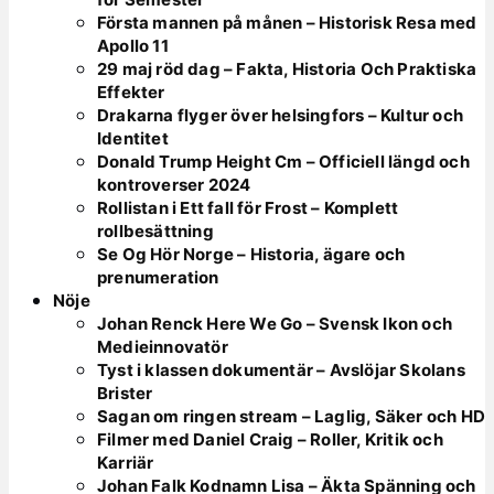
Första mannen på månen – Historisk Resa med
Apollo 11
29 maj röd dag – Fakta, Historia Och Praktiska
Effekter
Drakarna flyger över helsingfors – Kultur och
Identitet
Donald Trump Height Cm – Officiell längd och
kontroverser 2024
Rollistan i Ett fall för Frost – Komplett
rollbesättning
Se Og Hör Norge – Historia, ägare och
prenumeration
Nöje
Johan Renck Here We Go – Svensk Ikon och
Medieinnovatör
Tyst i klassen dokumentär – Avslöjar Skolans
Brister
Sagan om ringen stream – Laglig, Säker och HD
Filmer med Daniel Craig – Roller, Kritik och
Karriär
Johan Falk Kodnamn Lisa – Äkta Spänning och