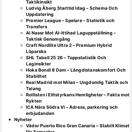
Taktikinsikt
Ludvig Åberg Starttid Idag – Schema Och
Uppdatering
Premier League – Spelare – Statistik och
Transfers
Al Nassr Mot Al-Ittihad Laguppställning –
Taktisk Genomgång
Craft Nordlite Ultra 2 – Premium Hybrid
Löparsko
SHL Tabell 25 26 – Toppstatistik Och
Laginsikter
Hoka Bondi 8 Dam – Långdistanskomfort Och
Stabilitet
Real Madrid mot Milan – Ungdomlig Taktik och
Talang
Rollistan i Elitstyrkans Hemligheter – Fakta mot
Rykten
ICA Nära Södra Vi – Adress, parkering och
erbjudanden
Nyheter
Väder Puerto Rico Gran Canaria – Stabilt Klimat
för Semester