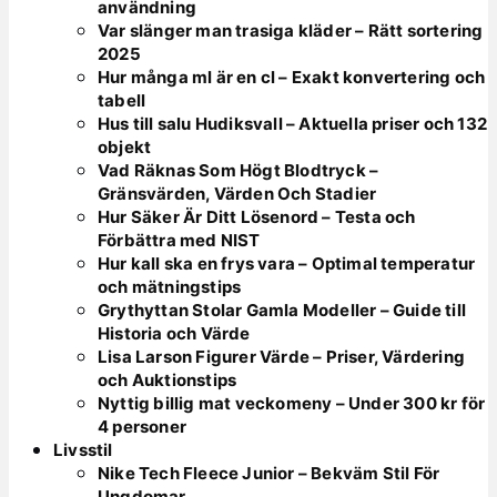
användning
Var slänger man trasiga kläder – Rätt sortering
2025
Hur många ml är en cl – Exakt konvertering och
tabell
Hus till salu Hudiksvall – Aktuella priser och 132
objekt
Vad Räknas Som Högt Blodtryck –
Gränsvärden, Värden Och Stadier
Hur Säker Är Ditt Lösenord – Testa och
Förbättra med NIST
Hur kall ska en frys vara – Optimal temperatur
och mätningstips
Grythyttan Stolar Gamla Modeller – Guide till
Historia och Värde
Lisa Larson Figurer Värde – Priser, Värdering
och Auktionstips
Nyttig billig mat veckomeny – Under 300 kr för
4 personer
Livsstil
Nike Tech Fleece Junior – Bekväm Stil För
Ungdomar