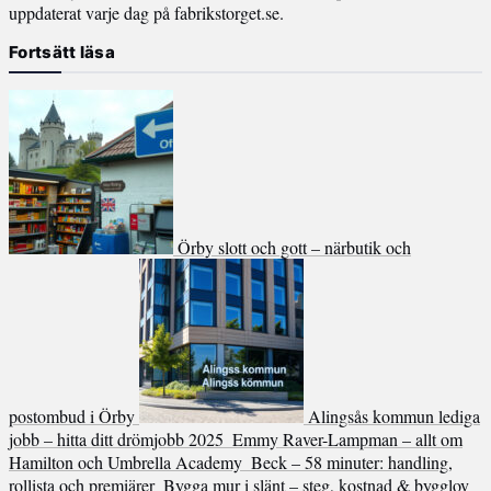
uppdaterat varje dag på fabrikstorget.se.
Fortsätt läsa
Örby slott och gott – närbutik och
postombud i Örby
Alingsås kommun lediga
jobb – hitta ditt drömjobb 2025
Emmy Raver-Lampman – allt om
Hamilton och Umbrella Academy
Beck – 58 minuter: handling,
rollista och premiärer
Bygga mur i slänt – steg, kostnad & bygglov