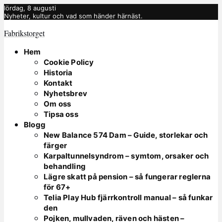
lördag, 8 augusti
Nyheter, kultur och vad som händer härnäst.
Fabrikstorget
Hem
Cookie Policy
Historia
Kontakt
Nyhetsbrev
Om oss
Tipsa oss
Blogg
New Balance 574 Dam – Guide, storlekar och
färger
Karpaltunnelsyndrom – symtom, orsaker och
behandling
Lägre skatt på pension – så fungerar reglerna
för 67+
Telia Play Hub fjärrkontroll manual – så funkar
den
Pojken, mullvaden, räven och hästen –