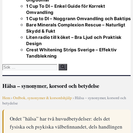
1 Cup To Dl – Enkel Guide för Korrekt
Omvandling
1 Cup to Dl – Noggrann Omvandling och Baktips
Bare Minerals Complexion Rescue – Naturligt
Skydd & Fukt
Liten radio till köket – Bra Ljud och Praktisk
Design
Crest Whitening Strips Sverige – Effektiv
Tandblekning
Sök
efter:
Hälsa – synonymer, korsord och betydelse
Hem
›
Ordbok, synonymer & korsordshjälp
› Hälsa – synonymer, korsord och
betydelse
Ordet ”hälsa” har två huvudbetydelser: dels det
fysiska och psykiska välbefinnandet, dels handlingen