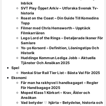
Inblick
SVT Play Öppet Arkiv – Utforska Svensk Tv-
historia
Roast on the Coast – Din Guide Till Komedins
Topp
Filmer med Chris Hemsworth – Upptäck
Filmkarriären
Lego Lord of the Rings – Detaljerade Ikoner För
Samlare
Yo-yo Korsord – Definition, Lösningstips Och
Historik
Huddinge Kommun Lediga Jobb – Aktuella
Tjänster Och Ansökan 2025
Spel
Honkai Star Rail Tier List – Bästa Val För 2025
Ekonomi
Får man ha rakhyvel i handbagaget – Regler
För Handbagage 2025
Moped Klass 1 Körkort – Krav, Ålder och
Ansökan
Vad betyder
hjärta – Betydelse, historia och