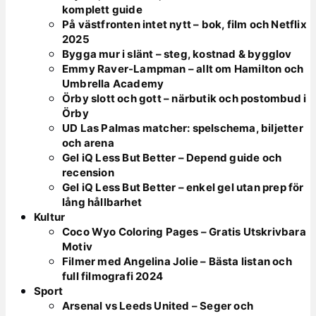
komplett guide
På västfronten intet nytt – bok, film och Netflix
2025
Bygga mur i slänt – steg, kostnad & bygglov
Emmy Raver-Lampman – allt om Hamilton och
Umbrella Academy
Örby slott och gott – närbutik och postombud i
Örby
UD Las Palmas matcher: spelschema, biljetter
och arena
Gel iQ Less But Better – Depend guide och
recension
Gel iQ Less But Better – enkel gel utan prep för
lång hållbarhet
Kultur
Coco Wyo Coloring Pages – Gratis Utskrivbara
Motiv
Filmer med Angelina Jolie – Bästa listan och
full filmografi 2024
Sport
Arsenal vs Leeds United – Seger och