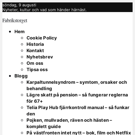
söndag, 9 augusti
Nyheter, kultur och vad som händer härnäst.
Fabrikstorget
Hem
Cookie Policy
Historia
Kontakt
Nyhetsbrev
Om oss
Tipsa oss
Blogg
Karpaltunnelsyndrom – symtom, orsaker och
behandling
Lägre skatt på pension – så fungerar reglerna
för 67+
Telia Play Hub fjärrkontroll manual – så funkar
den
Pojken, mullvaden, räven och hästen –
komplett guide
På västfronten intet nytt – bok, film och Netflix