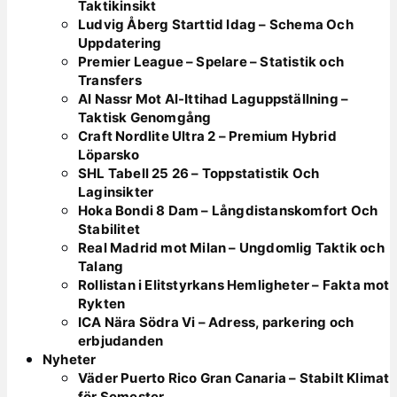
Taktikinsikt
Ludvig Åberg Starttid Idag – Schema Och
Uppdatering
Premier League – Spelare – Statistik och
Transfers
Al Nassr Mot Al-Ittihad Laguppställning –
Taktisk Genomgång
Craft Nordlite Ultra 2 – Premium Hybrid
Löparsko
SHL Tabell 25 26 – Toppstatistik Och
Laginsikter
Hoka Bondi 8 Dam – Långdistanskomfort Och
Stabilitet
Real Madrid mot Milan – Ungdomlig Taktik och
Talang
Rollistan i Elitstyrkans Hemligheter – Fakta mot
Rykten
ICA Nära Södra Vi – Adress, parkering och
erbjudanden
Nyheter
Väder Puerto Rico Gran Canaria – Stabilt Klimat
för Semester