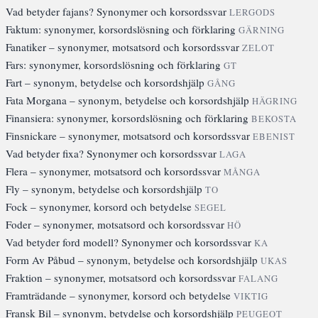
Vad betyder fajans? Synonymer och korsordssvar
LERGODS
Faktum: synonymer, korsordslösning och förklaring
GÄRNING
Fanatiker – synonymer, motsatsord och korsordssvar
ZELOT
Fars: synonymer, korsordslösning och förklaring
GT
Fart – synonym, betydelse och korsordshjälp
GÅNG
Fata Morgana – synonym, betydelse och korsordshjälp
HÄGRING
Finansiera: synonymer, korsordslösning och förklaring
BEKOSTA
Finsnickare – synonymer, motsatsord och korsordssvar
EBENIST
Vad betyder fixa? Synonymer och korsordssvar
LAGA
Flera – synonymer, motsatsord och korsordssvar
MÅNGA
Fly – synonym, betydelse och korsordshjälp
TO
Fock – synonymer, korsord och betydelse
SEGEL
Foder – synonymer, motsatsord och korsordssvar
HÖ
Vad betyder ford modell? Synonymer och korsordssvar
KA
Form Av Påbud – synonym, betydelse och korsordshjälp
UKAS
Fraktion – synonymer, motsatsord och korsordssvar
FALANG
Framträdande – synonymer, korsord och betydelse
VIKTIG
Fransk Bil – synonym, betydelse och korsordshjälp
PEUGEOT