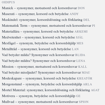
OIDIPUS
Manick – synonymer, motsatsord och korsordssvar
DON
Maserati – synonymer, korsord och betydelse
ANDY
Maskindel: synonymer, korsordslösning och förklaring
DEL
Matematisk Term – synonymer, motsatsord och korsordssvar
PI
Materiallära – synonymer, korsord och betydelse
ARKEMI
Medvetenhet – synonymer, korsord och betydelse
SJÄL
Mesfågel – synonym, betydelse och korsordshjälp
MES
Metalltråd – synonymer, korsord och betydelse
LAN
Vad betyder milda? Synonymer och korsordssvar
BLIDA
Vad betyder mildra? Synonymer och korsordssvar
LENA
Mission – synonymer, motsatsord och korsordssvar
KALL
Vad betyder missljudet? Synonymer och korsordssvar
MJAU
Modeskapare – synonymer, korsord och betydelse
KREATÖR
Morgonstund – synonym, betydelse och korsordshjälp
ARLA
Mortel Material: synonymer, korsordslösning och förklaring
AGAT
Motivera – synonym, betydelse och korsordshjälp
GE
Mullvad – synonymer, motsatsord och korsordssvar
SPION