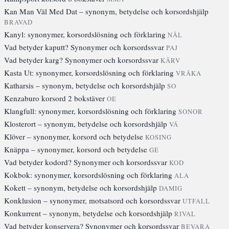
Kan Man Väl Med Dat – synonym, betydelse och korsordshjälp
BRAVAD
Kanyl: synonymer, korsordslösning och förklaring
NÅL
Vad betyder kaputt? Synonymer och korsordssvar
PAJ
Vad betyder karg? Synonymer och korsordssvar
KÄRV
Kasta Ut: synonymer, korsordslösning och förklaring
VRÄKA
Katharsis – synonym, betydelse och korsordshjälp
SO
Kenzaburo korsord 2 bokstäver
OE
Klangfull: synonymer, korsordslösning och förklaring
SONOR
Klosterort – synonym, betydelse och korsordshjälp
VÄ
Klöver – synonymer, korsord och betydelse
KOSING
Knäppa – synonymer, korsord och betydelse
GE
Vad betyder kodord? Synonymer och korsordssvar
KOD
Kokbok: synonymer, korsordslösning och förklaring
ALA
Kokett – synonym, betydelse och korsordshjälp
DAMIG
Konklusion – synonymer, motsatsord och korsordssvar
UTFALL
Konkurrent – synonym, betydelse och korsordshjälp
RIVAL
Vad betyder konservera? Synonymer och korsordssvar
BEVARA