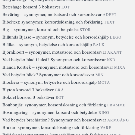
Beteshage korsord 3 bokstäver
LÖT
Beväring – synonymer, motsatsord och korsordssvar
ADEPT
Bibeltext: synonymer, korsordslösning och förklaring
TEXT
Big – synonymer, korsord och betydelse
STOR
Billunds Bjässe – synonym, betydelse och korsordshjälp
LEGO
Bjälke – synonym, betydelse och korsordshjälp
BALK
Björnkloört – synonymer, motsatsord och korsordssvar
AKANT
Vad betyder blad i luleå? Synonymer och korsordssvar
NSD
Blanda Kortlek – synonymer, motsatsord och korsordssvar
MIXA
Vad betyder blick? Synonymer och korsordssvar
MIN
Blockera – synonym, betydelse och korsordshjälp
MOTA
Blyton korsord 3 bokstäver
GRÅ
Bokdel korsord 3 bokstäver
ROT
Bonbonjär: synonymer, korsordslösning och förklaring
FRAMME
Boxningsring – synonymer, korsord och betydelse
RING
Vad betyder brachiation? Synonymer och korsordssvar
ARMGÅNG
Brukar: synonymer, korsordslösning och förklaring
VARE
Brådskande: synonymer, korsordslösning och förklaring