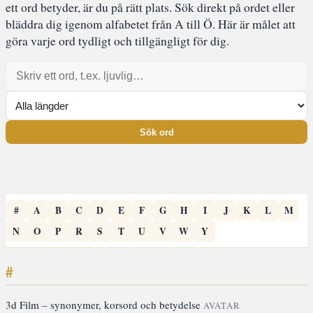
ett ord betyder, är du på rätt plats. Sök direkt på ordet eller
bläddra dig igenom alfabetet från A till Ö. Här är målet att
göra varje ord tydligt och tillgängligt för dig.
Sök ord
#
A
B
C
D
E
F
G
H
I
J
K
L
M
N
O
P
R
S
T
U
V
W
Y
#
3d Film – synonymer, korsord och betydelse
AVATAR