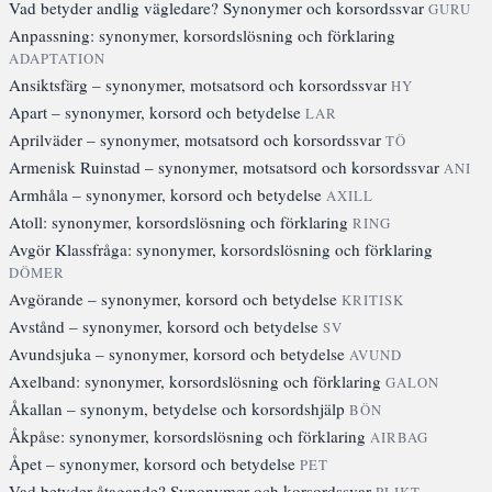
Vad betyder andlig vägledare? Synonymer och korsordssvar
GURU
Anpassning: synonymer, korsordslösning och förklaring
ADAPTATION
Ansiktsfärg – synonymer, motsatsord och korsordssvar
HY
Apart – synonymer, korsord och betydelse
LAR
Aprilväder – synonymer, motsatsord och korsordssvar
TÖ
Armenisk Ruinstad – synonymer, motsatsord och korsordssvar
ANI
Armhåla – synonymer, korsord och betydelse
AXILL
Atoll: synonymer, korsordslösning och förklaring
RING
Avgör Klassfråga: synonymer, korsordslösning och förklaring
DÖMER
Avgörande – synonymer, korsord och betydelse
KRITISK
Avstånd – synonymer, korsord och betydelse
SV
Avundsjuka – synonymer, korsord och betydelse
AVUND
Axelband: synonymer, korsordslösning och förklaring
GALON
Åkallan – synonym, betydelse och korsordshjälp
BÖN
Åkpåse: synonymer, korsordslösning och förklaring
AIRBAG
Åpet – synonymer, korsord och betydelse
PET
Vad betyder åtagande? Synonymer och korsordssvar
PLIKT