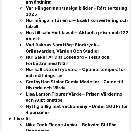
användning
Var slänger man trasiga kläder – Rätt sortering
2025
Hur många ml är en cl – Exakt konvertering och
tabell
Hus till salu Hudiksvall – Aktuella priser och 132
objekt
Vad Räknas Som Högt Blodtryck –
Gränsvärden, Värden Och Stadier
Hur Säker Är Ditt Lösenord – Testa och
Förbättra med NIST
Hur kall ska en frys vara – Optimal temperatur
och mätningstips
Grythyttan Stolar Gamla Modeller – Guide till
Historia och Värde
Lisa Larson Figurer Värde – Priser, Värdering
och Auktionstips
Nyttig billig mat veckomeny – Under 300 kr för
4 personer
Livsstil
Nike Tech Fleece Junior – Bekväm Stil För
Ungdomar