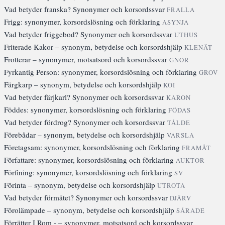
Vad betyder franska? Synonymer och korsordssvar
FRALLA
Frigg: synonymer, korsordslösning och förklaring
ASYNJA
Vad betyder friggebod? Synonymer och korsordssvar
UTHUS
Friterade Kakor – synonym, betydelse och korsordshjälp
KLENÄT
Frotterar – synonymer, motsatsord och korsordssvar
GNOR
Fyrkantig Person: synonymer, korsordslösning och förklaring
GROV
Färgkarp – synonym, betydelse och korsordshjälp
KOI
Vad betyder färjkarl? Synonymer och korsordssvar
KARON
Föddes: synonymer, korsordslösning och förklaring
FÖDAS
Vad betyder fördrog? Synonymer och korsordssvar
TÅLDE
Förebådar – synonym, betydelse och korsordshjälp
VARSLA
Företagsam: synonymer, korsordslösning och förklaring
FRAMÅT
Författare: synonymer, korsordslösning och förklaring
AUKTOR
Förfining: synonymer, korsordslösning och förklaring
SV
Förinta – synonym, betydelse och korsordshjälp
UTROTA
Vad betyder förmätet? Synonymer och korsordssvar
DJÄRV
Förolämpade – synonym, betydelse och korsordshjälp
SÅRADE
Förrätter I Rom - – synonymer, motsatsord och korsordssvar