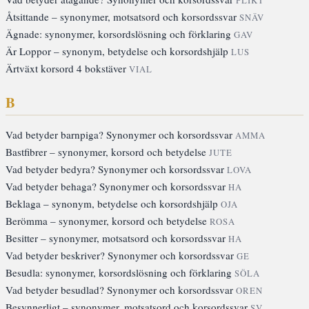
Åtsittande – synonymer, motsatsord och korsordssvar
SNÄV
Ägnade: synonymer, korsordslösning och förklaring
GAV
Är Loppor – synonym, betydelse och korsordshjälp
LUS
Ärtväxt korsord 4 bokstäver
VIAL
B
Vad betyder barnpiga? Synonymer och korsordssvar
AMMA
Bastfibrer – synonymer, korsord och betydelse
JUTE
Vad betyder bedyra? Synonymer och korsordssvar
LOVA
Vad betyder behaga? Synonymer och korsordssvar
HA
Beklaga – synonym, betydelse och korsordshjälp
OJA
Berömma – synonymer, korsord och betydelse
ROSA
Besitter – synonymer, motsatsord och korsordssvar
HA
Vad betyder beskriver? Synonymer och korsordssvar
GE
Besudla: synonymer, korsordslösning och förklaring
SÖLA
Vad betyder besudlad? Synonymer och korsordssvar
OREN
Besynnerligt – synonymer, motsatsord och korsordssvar
SV