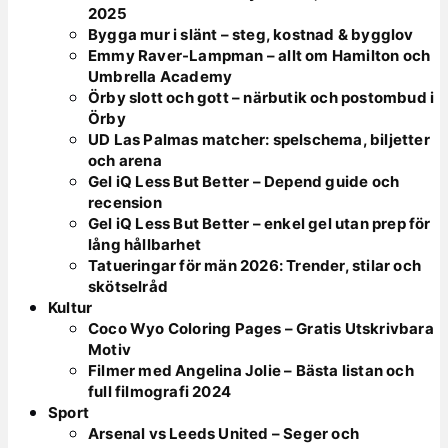
2025
Bygga mur i slänt – steg, kostnad & bygglov
Emmy Raver-Lampman – allt om Hamilton och
Umbrella Academy
Örby slott och gott – närbutik och postombud i
Örby
UD Las Palmas matcher: spelschema, biljetter
och arena
Gel iQ Less But Better – Depend guide och
recension
Gel iQ Less But Better – enkel gel utan prep för
lång hållbarhet
Tatueringar för män 2026: Trender, stilar och
skötselråd
Kultur
Coco Wyo Coloring Pages – Gratis Utskrivbara
Motiv
Filmer med Angelina Jolie – Bästa listan och
full filmografi 2024
Sport
Arsenal vs Leeds United – Seger och