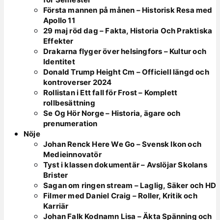
Första mannen på månen – Historisk Resa med
Apollo 11
29 maj röd dag – Fakta, Historia Och Praktiska
Effekter
Drakarna flyger över helsingfors – Kultur och
Identitet
Donald Trump Height Cm – Officiell längd och
kontroverser 2024
Rollistan i Ett fall för Frost – Komplett
rollbesättning
Se Og Hör Norge – Historia, ägare och
prenumeration
Nöje
Johan Renck Here We Go – Svensk Ikon och
Medieinnovatör
Tyst i klassen dokumentär – Avslöjar Skolans
Brister
Sagan om ringen stream – Laglig, Säker och HD
Filmer med Daniel Craig – Roller, Kritik och
Karriär
Johan Falk Kodnamn Lisa – Äkta Spänning och