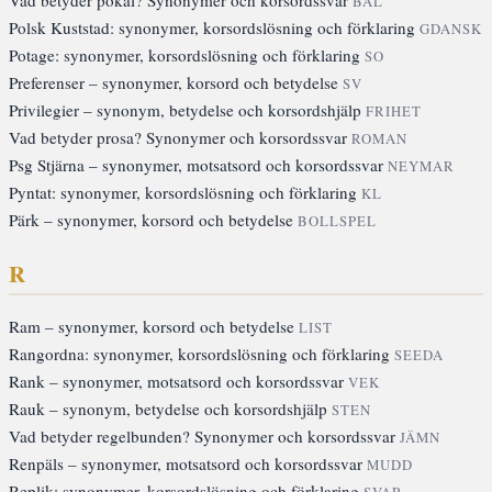
Vad betyder pokal? Synonymer och korsordssvar
BÅL
Polsk Kuststad: synonymer, korsordslösning och förklaring
GDANSK
Potage: synonymer, korsordslösning och förklaring
SO
Preferenser – synonymer, korsord och betydelse
SV
Privilegier – synonym, betydelse och korsordshjälp
FRIHET
Vad betyder prosa? Synonymer och korsordssvar
ROMAN
Psg Stjärna – synonymer, motsatsord och korsordssvar
NEYMAR
Pyntat: synonymer, korsordslösning och förklaring
KL
Pärk – synonymer, korsord och betydelse
BOLLSPEL
R
Ram – synonymer, korsord och betydelse
LIST
Rangordna: synonymer, korsordslösning och förklaring
SEEDA
Rank – synonymer, motsatsord och korsordssvar
VEK
Rauk – synonym, betydelse och korsordshjälp
STEN
Vad betyder regelbunden? Synonymer och korsordssvar
JÄMN
Renpäls – synonymer, motsatsord och korsordssvar
MUDD
Replik: synonymer, korsordslösning och förklaring
SVAR