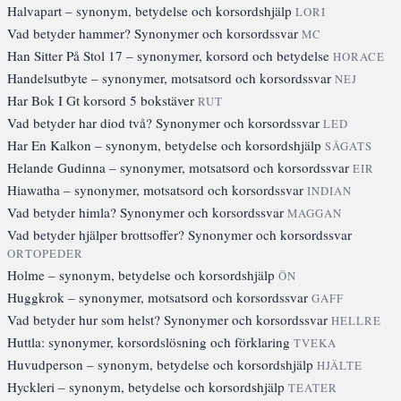
Halvapart – synonym, betydelse och korsordshjälp
LORI
Vad betyder hammer? Synonymer och korsordssvar
MC
Han Sitter På Stol 17 – synonymer, korsord och betydelse
HORACE
Handelsutbyte – synonymer, motsatsord och korsordssvar
NEJ
Har Bok I Gt korsord 5 bokstäver
RUT
Vad betyder har diod två? Synonymer och korsordssvar
LED
Har En Kalkon – synonym, betydelse och korsordshjälp
SÅGATS
Helande Gudinna – synonymer, motsatsord och korsordssvar
EIR
Hiawatha – synonymer, motsatsord och korsordssvar
INDIAN
Vad betyder himla? Synonymer och korsordssvar
MAGGAN
Vad betyder hjälper brottsoffer? Synonymer och korsordssvar
ORTOPEDER
Holme – synonym, betydelse och korsordshjälp
ÖN
Huggkrok – synonymer, motsatsord och korsordssvar
GAFF
Vad betyder hur som helst? Synonymer och korsordssvar
HELLRE
Huttla: synonymer, korsordslösning och förklaring
TVEKA
Huvudperson – synonym, betydelse och korsordshjälp
HJÄLTE
Hyckleri – synonym, betydelse och korsordshjälp
TEATER