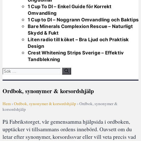
1 Cup To Dl – Enkel Guide för Korrekt
Omvandling
1 Cup to Dl – Noggrann Omvandling och Baktips
Bare Minerals Complexion Rescue – Naturligt
Skydd & Fukt
Liten radio till köket – Bra Ljud och Praktisk
Design
Crest Whitening Strips Sverige – Effektiv
Tandblekning
Sök
efter:
Ordbok, synonymer & korsordshjälp
Hem
›
Ordbok, synonymer & korsordshjälp
› Ordbok, synonymer &
korsordshjälp
På Fabrikstorget, vår gemensamma hjälpsida i ordboken,
upptäcker vi tillsammans ordens innebörd. Oavsett om du
letar efter synonymer, korsordssvar eller vill veta precis vad