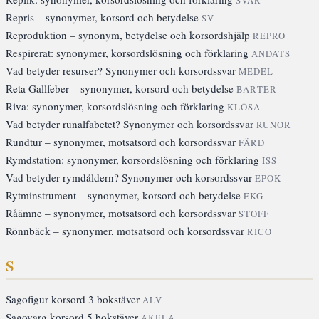
Repris – synonymer, korsord och betydelse
SV
Reproduktion – synonym, betydelse och korsordshjälp
REPRO
Respirerat: synonymer, korsordslösning och förklaring
ANDATS
Vad betyder resurser? Synonymer och korsordssvar
MEDEL
Reta Gallfeber – synonymer, korsord och betydelse
BARTER
Riva: synonymer, korsordslösning och förklaring
KLÖSA
Vad betyder runalfabetet? Synonymer och korsordssvar
RUNOR
Rundtur – synonymer, motsatsord och korsordssvar
FÄRD
Rymdstation: synonymer, korsordslösning och förklaring
ISS
Vad betyder rymdåldern? Synonymer och korsordssvar
EPOK
Rytminstrument – synonymer, korsord och betydelse
EKG
Råämne – synonymer, motsatsord och korsordssvar
STOFF
Rönnbäck – synonymer, motsatsord och korsordssvar
RICO
S
Sagofigur korsord 3 bokstäver
ALV
Sagovarg korsord 5 bokstäver
AKELA