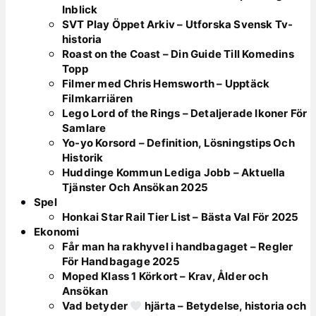
Inblick
SVT Play Öppet Arkiv – Utforska Svensk Tv-
historia
Roast on the Coast – Din Guide Till Komedins
Topp
Filmer med Chris Hemsworth – Upptäck
Filmkarriären
Lego Lord of the Rings – Detaljerade Ikoner För
Samlare
Yo-yo Korsord – Definition, Lösningstips Och
Historik
Huddinge Kommun Lediga Jobb – Aktuella
Tjänster Och Ansökan 2025
Spel
Honkai Star Rail Tier List – Bästa Val För 2025
Ekonomi
Får man ha rakhyvel i handbagaget – Regler
För Handbagage 2025
Moped Klass 1 Körkort – Krav, Ålder och
Ansökan
Vad betyder
hjärta – Betydelse, historia och