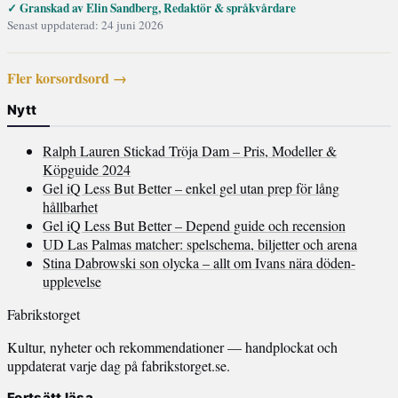
✓ Granskad av Elin Sandberg, Redaktör & språkvårdare
Senast uppdaterad: 24 juni 2026
Fler korsordsord →
Nytt
Ralph Lauren Stickad Tröja Dam – Pris, Modeller &
Köpguide 2024
Gel iQ Less But Better – enkel gel utan prep för lång
hållbarhet
Gel iQ Less But Better – Depend guide och recension
UD Las Palmas matcher: spelschema, biljetter och arena
Stina Dabrowski son olycka – allt om Ivans nära döden-
upplevelse
Fabrikstorget
Kultur, nyheter och rekommendationer — handplockat och
uppdaterat varje dag på fabrikstorget.se.
Fortsätt läsa