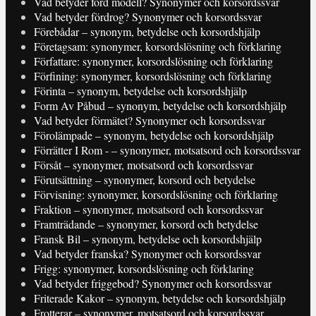
Vad betyder ford modell? Synonymer och korsordssvar
Vad betyder fördrog? Synonymer och korsordssvar
Förebådar – synonym, betydelse och korsordshjälp
Företagsam: synonymer, korsordslösning och förklaring
Författare: synonymer, korsordslösning och förklaring
Förfining: synonymer, korsordslösning och förklaring
Förinta – synonym, betydelse och korsordshjälp
Form Av Påbud – synonym, betydelse och korsordshjälp
Vad betyder förmätet? Synonymer och korsordssvar
Förolämpade – synonym, betydelse och korsordshjälp
Förrätter I Rom - – synonymer, motsatsord och korsordssvar
Försåt – synonymer, motsatsord och korsordssvar
Förutsättning – synonymer, korsord och betydelse
Förvisning: synonymer, korsordslösning och förklaring
Fraktion – synonymer, motsatsord och korsordssvar
Framträdande – synonymer, korsord och betydelse
Fransk Bil – synonym, betydelse och korsordshjälp
Vad betyder franska? Synonymer och korsordssvar
Frigg: synonymer, korsordslösning och förklaring
Vad betyder friggebod? Synonymer och korsordssvar
Friterade Kakor – synonym, betydelse och korsordshjälp
Frotterar – synonymer, motsatsord och korsordssvar