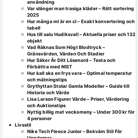
användning
Var slänger man trasiga kläder – Rätt sortering
2025
Hur många ml är en cl – Exakt konvertering och
tabell
Hus till salu Hudiksvall – Aktuella priser och 132
objekt
Vad Räknas Som Högt Blodtryck –
Gränsvärden, Värden Och Stadier
Hur Säker Är Ditt Lösenord – Testa och
Förbättra med NIST
Hur kall ska en frys vara – Optimal temperatur
och mätningstips
Grythyttan Stolar Gamla Modeller – Guide till
Historia och Värde
Lisa Larson Figurer Värde – Priser, Värdering
och Auktionstips
Nyttig billig mat veckomeny – Under 300 kr för
4 personer
Livsstil
Nike Tech Fleece Junior – Bekväm Stil För
Ungdomar