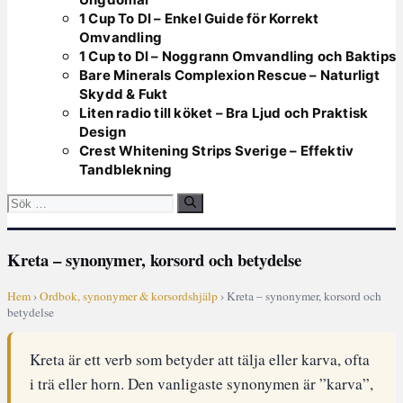
1 Cup To Dl – Enkel Guide för Korrekt
Omvandling
1 Cup to Dl – Noggrann Omvandling och Baktips
Bare Minerals Complexion Rescue – Naturligt
Skydd & Fukt
Liten radio till köket – Bra Ljud och Praktisk
Design
Crest Whitening Strips Sverige – Effektiv
Tandblekning
Sök
efter:
Kreta – synonymer, korsord och betydelse
Hem
›
Ordbok, synonymer & korsordshjälp
› Kreta – synonymer, korsord och
betydelse
Kreta är ett verb som betyder att tälja eller karva, ofta
i trä eller horn. Den vanligaste synonymen är ”karva”,