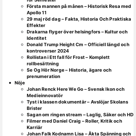
Första mannen på månen – Historisk Resa med
Apollo 11
29 maj röd dag – Fakta, Historia Och Praktiska
Effekter
Drakarna flyger över helsingfors – Kultur och
Identitet
Donald Trump Height Cm – Officiell längd och
kontroverser 2024
Rollistan i Ett fall för Frost – Komplett
rollbesättning
Se Og Hör Norge – Historia, ägare och
prenumeration
Nöje
Johan Renck Here We Go – Svensk Ikon och
Medieinnovatör
Tyst i klassen dokumentär – Avslöjar Skolans
Brister
Sagan om ringen stream – Laglig, Säker och HD
Filmer med Daniel Craig – Roller, Kritik och
Karriär
Johan Falk Kodnamn Lisa – Äkta Spänning och