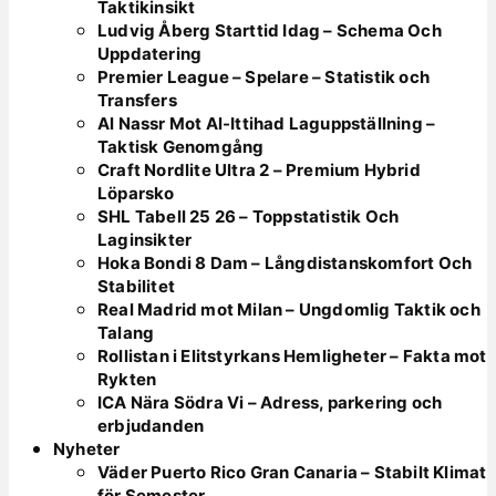
Taktikinsikt
Ludvig Åberg Starttid Idag – Schema Och
Uppdatering
Premier League – Spelare – Statistik och
Transfers
Al Nassr Mot Al-Ittihad Laguppställning –
Taktisk Genomgång
Craft Nordlite Ultra 2 – Premium Hybrid
Löparsko
SHL Tabell 25 26 – Toppstatistik Och
Laginsikter
Hoka Bondi 8 Dam – Långdistanskomfort Och
Stabilitet
Real Madrid mot Milan – Ungdomlig Taktik och
Talang
Rollistan i Elitstyrkans Hemligheter – Fakta mot
Rykten
ICA Nära Södra Vi – Adress, parkering och
erbjudanden
Nyheter
Väder Puerto Rico Gran Canaria – Stabilt Klimat
för Semester