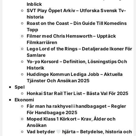
Inblick
SVT Play Öppet Arkiv – Utforska Svensk Tv-
historia
Roast on the Coast – Din Guide Till Komedins
Topp
Filmer med Chris Hemsworth – Upptäck
Filmkarriären
Lego Lord of the Rings – Detaljerade Ikoner För
Samlare
Yo-yo Korsord – Definition, Lösningstips Och
Historik
Huddinge Kommun Lediga Jobb – Aktuella
Tjänster Och Ansökan 2025
Spel
Honkai Star Rail Tier List – Bästa Val För 2025
Ekonomi
Får man ha rakhyvel i handbagaget – Regler
För Handbagage 2025
Moped Klass 1 Körkort – Krav, Ålder och
Ansökan
Vad betyder
hjärta – Betydelse, historia och