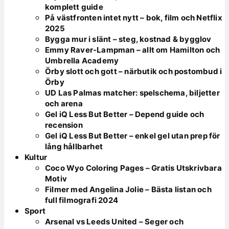
komplett guide
På västfronten intet nytt – bok, film och Netflix
2025
Bygga mur i slänt – steg, kostnad & bygglov
Emmy Raver-Lampman – allt om Hamilton och
Umbrella Academy
Örby slott och gott – närbutik och postombud i
Örby
UD Las Palmas matcher: spelschema, biljetter
och arena
Gel iQ Less But Better – Depend guide och
recension
Gel iQ Less But Better – enkel gel utan prep för
lång hållbarhet
Kultur
Coco Wyo Coloring Pages – Gratis Utskrivbara
Motiv
Filmer med Angelina Jolie – Bästa listan och
full filmografi 2024
Sport
Arsenal vs Leeds United – Seger och