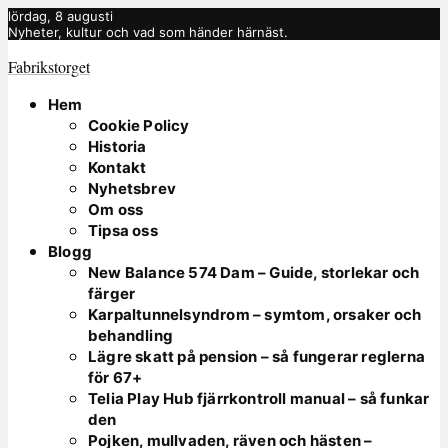
lördag, 8 augusti
Nyheter, kultur och vad som händer härnäst.
Fabrikstorget
Hem
Cookie Policy
Historia
Kontakt
Nyhetsbrev
Om oss
Tipsa oss
Blogg
New Balance 574 Dam – Guide, storlekar och
färger
Karpaltunnelsyndrom – symtom, orsaker och
behandling
Lägre skatt på pension – så fungerar reglerna
för 67+
Telia Play Hub fjärrkontroll manual – så funkar
den
Pojken, mullvaden, räven och hästen –