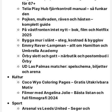
för 67+
Telia Play Hub fjärrkontroll manual – så funkar
den
Pojken, mullvaden, räven och hästen –
komplett guide
På västfronten intet nytt – bok, film och Netflix
2025
Bygga mur i slänt – steg, kostnad & bygglov
Emmy Raver-Lampman – allt om Hamilton och
Umbrella Academy
Örby slott och gott – närbutik och postombud i
Örby
UD Las Palmas matcher: spelschema, biljetter
och arena
Kultur
Coco Wyo Coloring Pages – Gratis Utskrivbara
Motiv
Filmer med Angelina Jolie – Bästa listan och
full filmografi 2024
Sport
Arsenal vs Leeds United – Seger och