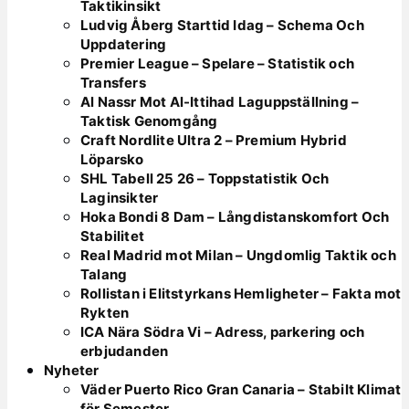
Taktikinsikt
Ludvig Åberg Starttid Idag – Schema Och
Uppdatering
Premier League – Spelare – Statistik och
Transfers
Al Nassr Mot Al-Ittihad Laguppställning –
Taktisk Genomgång
Craft Nordlite Ultra 2 – Premium Hybrid
Löparsko
SHL Tabell 25 26 – Toppstatistik Och
Laginsikter
Hoka Bondi 8 Dam – Långdistanskomfort Och
Stabilitet
Real Madrid mot Milan – Ungdomlig Taktik och
Talang
Rollistan i Elitstyrkans Hemligheter – Fakta mot
Rykten
ICA Nära Södra Vi – Adress, parkering och
erbjudanden
Nyheter
Väder Puerto Rico Gran Canaria – Stabilt Klimat
för Semester