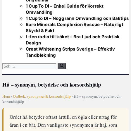
1 Cup To Dl – Enkel Guide för Korrekt
Omvandling
1 Cup to Dl – Noggrann Omvandling och Baktips
Bare Minerals Complexion Rescue – Naturligt
Skydd & Fukt
Liten radio till köket – Bra Ljud och Praktisk
Design
Crest Whitening Strips Sverige – Effektiv
Tandblekning
Sök
efter:
Hå – synonym, betydelse och korsordshjälp
Hem
›
Ordbok, synonymer & korsordshjälp
› Hå – synonym, betydelse och
korsordshjälp
Ordet hå betyder oftast årtull, en ögla eller urtag för
åran i en båt. Den vanligaste synonymen är haj, som