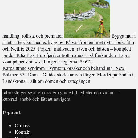
handling, rollista och premiärer
Bygga mur i
slänt – steg, kostnad & bygglov
På västfronten intet nytt – bok, film
och Netflix 2025
Pojken, mullvaden, räven och hästen – komplett
guide
Telia Play Hub fjärrkontroll manual – så funkar den
Lägre
skatt på pension – så fungerar reglerna för 67+
Karpaltunnelsyndrom – symtom, orsaker och behandling
New
Balance 574 Dam – Guide, storlekar och färger
Mordet på Emilia i
Landskrona – allt om domen och rättegången
fabrikstorget.se är en modern guide till nyheter och kultur —
kurerad, snabb och lätt att navigera.
Populärt
Om oss
Kontakt