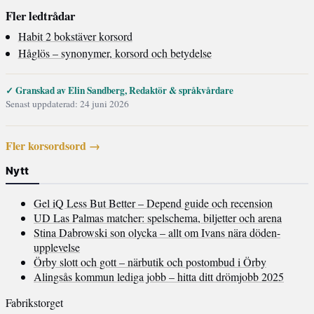
Fler ledtrådar
Habit 2 bokstäver korsord
Håglös – synonymer, korsord och betydelse
✓ Granskad av Elin Sandberg, Redaktör & språkvårdare
Senast uppdaterad: 24 juni 2026
Fler korsordsord →
Nytt
Gel iQ Less But Better – Depend guide och recension
UD Las Palmas matcher: spelschema, biljetter och arena
Stina Dabrowski son olycka – allt om Ivans nära döden-
upplevelse
Örby slott och gott – närbutik och postombud i Örby
Alingsås kommun lediga jobb – hitta ditt drömjobb 2025
Fabrikstorget