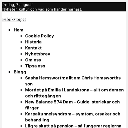
fredag, 7 augusti
Nyheter, kultur och vad som händer härnäst.
Fabrikstorget
Hem
Cookie Policy
Historia
Kontakt
Nyhetsbrev
Om oss
Tipsa oss
Blogg
Sasha Hemsworth: allt om Chris Hemsworths
son
Mordet på Emilia i Landskrona – allt om domen
och rättegången
New Balance 574 Dam – Guide, storlekar och
färger
Karpaltunnelsyndrom – symtom, orsaker och
behandling
Lägre skatt på pension – så fungerar reglerna