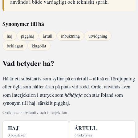
används i både vardagligt och tekniskt språk.
Synonymer till hå
haj
pigghaj
årtull
inbuktning
utvidgning
beklagan
klagolåt
Vad betyder hå?
Hå är ett substantiv som syftar på en årtull – alltså en fördjupning
eller ögla som håller åran på plats vid rodd. Ordet används även
som interjektion i uttryck som
håhåjaja
och står ibland som
synonym till haj, särskilt pigghaj.
Ordklass: substantiv och interjektion
HAJ
ÅRTULL
3 bokstäver
6 bokstäver