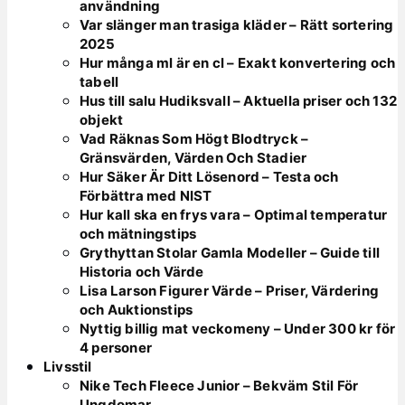
användning
Var slänger man trasiga kläder – Rätt sortering
2025
Hur många ml är en cl – Exakt konvertering och
tabell
Hus till salu Hudiksvall – Aktuella priser och 132
objekt
Vad Räknas Som Högt Blodtryck –
Gränsvärden, Värden Och Stadier
Hur Säker Är Ditt Lösenord – Testa och
Förbättra med NIST
Hur kall ska en frys vara – Optimal temperatur
och mätningstips
Grythyttan Stolar Gamla Modeller – Guide till
Historia och Värde
Lisa Larson Figurer Värde – Priser, Värdering
och Auktionstips
Nyttig billig mat veckomeny – Under 300 kr för
4 personer
Livsstil
Nike Tech Fleece Junior – Bekväm Stil För
Ungdomar