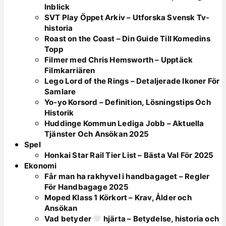
Inblick
SVT Play Öppet Arkiv – Utforska Svensk Tv-
historia
Roast on the Coast – Din Guide Till Komedins
Topp
Filmer med Chris Hemsworth – Upptäck
Filmkarriären
Lego Lord of the Rings – Detaljerade Ikoner För
Samlare
Yo-yo Korsord – Definition, Lösningstips Och
Historik
Huddinge Kommun Lediga Jobb – Aktuella
Tjänster Och Ansökan 2025
Spel
Honkai Star Rail Tier List – Bästa Val För 2025
Ekonomi
Får man ha rakhyvel i handbagaget – Regler
För Handbagage 2025
Moped Klass 1 Körkort – Krav, Ålder och
Ansökan
Vad betyder
hjärta – Betydelse, historia och