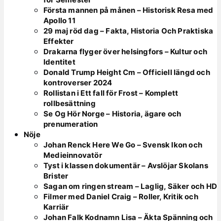
Första mannen på månen – Historisk Resa med
Apollo 11
29 maj röd dag – Fakta, Historia Och Praktiska
Effekter
Drakarna flyger över helsingfors – Kultur och
Identitet
Donald Trump Height Cm – Officiell längd och
kontroverser 2024
Rollistan i Ett fall för Frost – Komplett
rollbesättning
Se Og Hör Norge – Historia, ägare och
prenumeration
Nöje
Johan Renck Here We Go – Svensk Ikon och
Medieinnovatör
Tyst i klassen dokumentär – Avslöjar Skolans
Brister
Sagan om ringen stream – Laglig, Säker och HD
Filmer med Daniel Craig – Roller, Kritik och
Karriär
Johan Falk Kodnamn Lisa – Äkta Spänning och