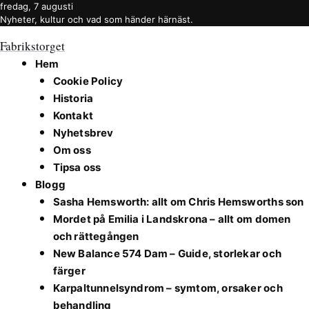
fredag, 7 augusti
Nyheter, kultur och vad som händer härnäst.
Fabrikstorget
Hem
Cookie Policy
Historia
Kontakt
Nyhetsbrev
Om oss
Tipsa oss
Blogg
Sasha Hemsworth: allt om Chris Hemsworths son
Mordet på Emilia i Landskrona – allt om domen
och rättegången
New Balance 574 Dam – Guide, storlekar och
färger
Karpaltunnelsyndrom – symtom, orsaker och
behandling