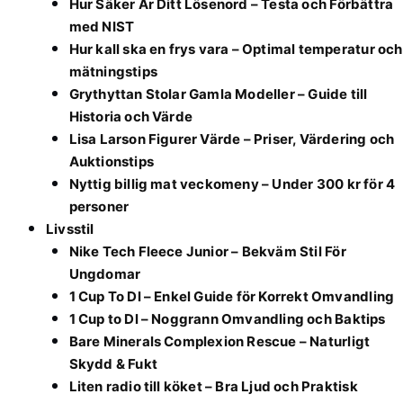
Hur Säker Är Ditt Lösenord – Testa och Förbättra
med NIST
Hur kall ska en frys vara – Optimal temperatur och
mätningstips
Grythyttan Stolar Gamla Modeller – Guide till
Historia och Värde
Lisa Larson Figurer Värde – Priser, Värdering och
Auktionstips
Nyttig billig mat veckomeny – Under 300 kr för 4
personer
Livsstil
Nike Tech Fleece Junior – Bekväm Stil För
Ungdomar
1 Cup To Dl – Enkel Guide för Korrekt Omvandling
1 Cup to Dl – Noggrann Omvandling och Baktips
Bare Minerals Complexion Rescue – Naturligt
Skydd & Fukt
Liten radio till köket – Bra Ljud och Praktisk