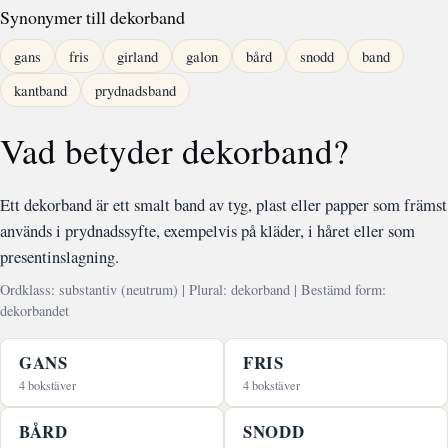
Synonymer till dekorband
gans
fris
girland
galon
bård
snodd
band
kantband
prydnadsband
Vad betyder dekorband?
Ett dekorband är ett smalt band av tyg, plast eller papper som främst
används i prydnadssyfte, exempelvis på kläder, i håret eller som
presentinslagning.
Ordklass: substantiv (neutrum) | Plural: dekorband | Bestämd form:
dekorbandet
GANS
FRIS
4 bokstäver
4 bokstäver
BÅRD
SNODD