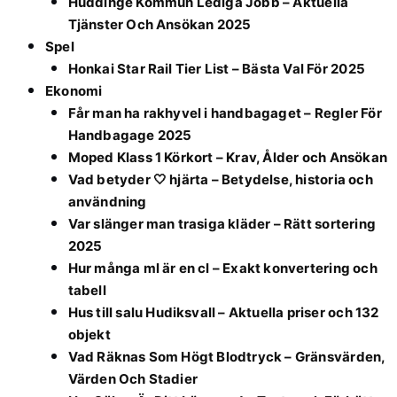
Huddinge Kommun Lediga Jobb – Aktuella
Tjänster Och Ansökan 2025
Spel
Honkai Star Rail Tier List – Bästa Val För 2025
Ekonomi
Får man ha rakhyvel i handbagaget – Regler För
Handbagage 2025
Moped Klass 1 Körkort – Krav, Ålder och Ansökan
Vad betyder 🤍 hjärta – Betydelse, historia och
användning
Var slänger man trasiga kläder – Rätt sortering
2025
Hur många ml är en cl – Exakt konvertering och
tabell
Hus till salu Hudiksvall – Aktuella priser och 132
objekt
Vad Räknas Som Högt Blodtryck – Gränsvärden,
Värden Och Stadier