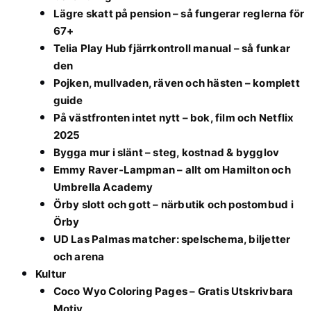
Lägre skatt på pension – så fungerar reglerna för
67+
Telia Play Hub fjärrkontroll manual – så funkar
den
Pojken, mullvaden, räven och hästen – komplett
guide
På västfronten intet nytt – bok, film och Netflix
2025
Bygga mur i slänt – steg, kostnad & bygglov
Emmy Raver-Lampman – allt om Hamilton och
Umbrella Academy
Örby slott och gott – närbutik och postombud i
Örby
UD Las Palmas matcher: spelschema, biljetter
och arena
Kultur
Coco Wyo Coloring Pages – Gratis Utskrivbara
Motiv