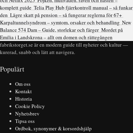
och Netflix 2025
Pojken, mullvaden, räven och hästen –
komplett guide
Telia Play Hub fjärrkontroll manual – så funkar
den
Lägre skatt på pension – så fungerar reglerna för 67+
Karpaltunnelsyndrom – symtom, orsaker och behandling
New
Balance 574 Dam – Guide, storlekar och färger
Mordet på
Emilia i Landskrona – allt om domen och rättegången
fabrikstorget.se är en modern guide till nyheter och kultur —
kurerad, snabb och lätt att navigera.
Populärt
Om oss
Kontakt
Historia
Cookie Policy
Nyhetsbrev
Tipsa oss
Ordbok, synonymer & korsordshjälp