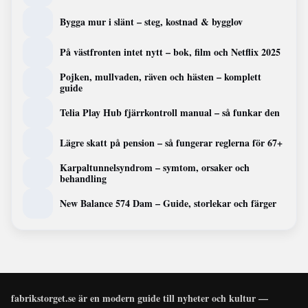
Bygga mur i slänt – steg, kostnad & bygglov
På västfronten intet nytt – bok, film och Netflix 2025
Pojken, mullvaden, räven och hästen – komplett
guide
Telia Play Hub fjärrkontroll manual – så funkar den
Lägre skatt på pension – så fungerar reglerna för 67+
Karpaltunnelsyndrom – symtom, orsaker och
behandling
New Balance 574 Dam – Guide, storlekar och färger
fabrikstorget.se är en modern guide till nyheter och kultur —