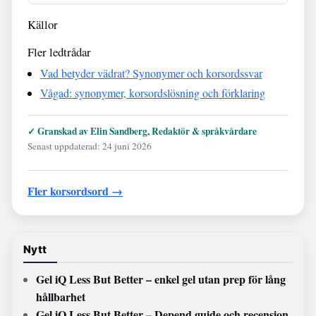
Källor
Fler ledtrådar
Vad betyder vädrat? Synonymer och korsordssvar
Vågad: synonymer, korsordslösning och förklaring
✓ Granskad av Elin Sandberg, Redaktör & språkvårdare
Senast uppdaterad: 24 juni 2026
Fler korsordsord →
Nytt
Gel iQ Less But Better – enkel gel utan prep för lång
hållbarhet
Gel iQ Less But Better – Depend guide och recension