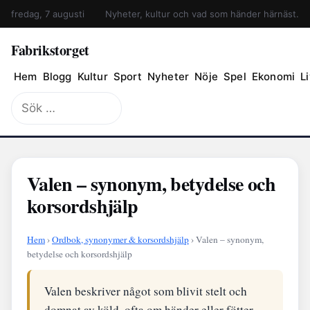
fredag, 7 augusti
Nyheter, kultur och vad som händer härnäst.
Fabrikstorget
Hem
Blogg
Kultur
Sport
Nyheter
Nöje
Spel
Ekonomi
Li
Sök
efter:
Valen – synonym, betydelse och
korsordshjälp
Hem
›
Ordbok, synonymer & korsordshjälp
› Valen – synonym,
betydelse och korsordshjälp
Valen beskriver något som blivit stelt och
domnat av köld, ofta om händer eller fötter.