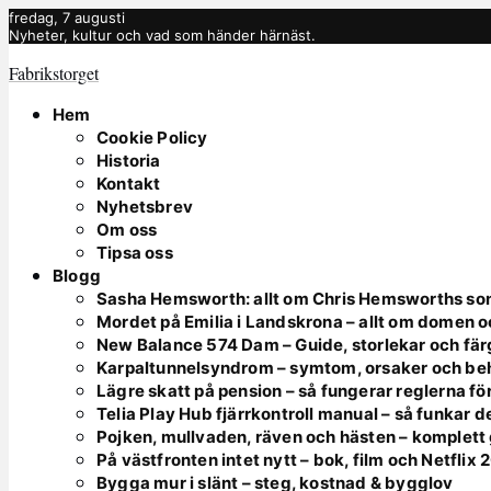
fredag, 7 augusti
Nyheter, kultur och vad som händer härnäst.
Fabrikstorget
Hem
Cookie Policy
Historia
Kontakt
Nyhetsbrev
Om oss
Tipsa oss
Blogg
Sasha Hemsworth: allt om Chris Hemsworths so
Mordet på Emilia i Landskrona – allt om domen 
New Balance 574 Dam – Guide, storlekar och fär
Karpaltunnelsyndrom – symtom, orsaker och be
Lägre skatt på pension – så fungerar reglerna fö
Telia Play Hub fjärrkontroll manual – så funkar d
Pojken, mullvaden, räven och hästen – komplett
På västfronten intet nytt – bok, film och Netflix
Bygga mur i slänt – steg, kostnad & bygglov