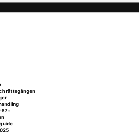
n
och rättegången
ger
handling
r 67+
en
 guide
 2025