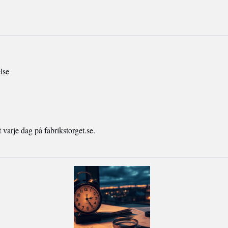
lse
arje dag på fabrikstorget.se.