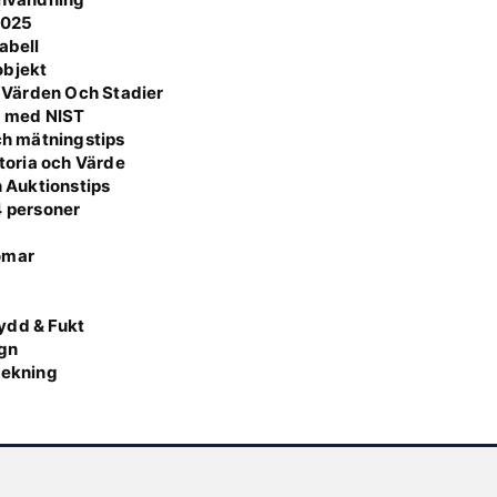
2025
abell
 objekt
 Värden Och Stadier
a med NIST
och mätningstips
storia och Värde
h Auktionstips
4 personer
omar
g
ydd & Fukt
ign
lekning