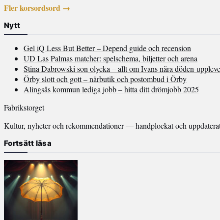
Fler korsordsord →
Nytt
Gel iQ Less But Better – Depend guide och recension
UD Las Palmas matcher: spelschema, biljetter och arena
Stina Dabrowski son olycka – allt om Ivans nära döden-uppleve
Örby slott och gott – närbutik och postombud i Örby
Alingsås kommun lediga jobb – hitta ditt drömjobb 2025
Fabrikstorget
Kultur, nyheter och rekommendationer — handplockat och uppdaterat v
Fortsätt läsa