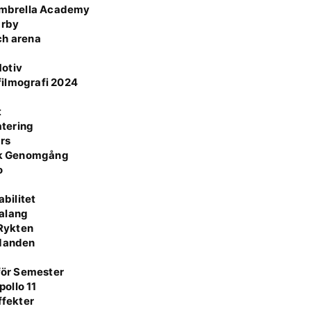
Umbrella Academy
Örby
ch arena
Motiv
 filmografi 2024
t
atering
rs
isk Genomgång
o
r
bilitet
Talang
 Rykten
udanden
 för Semester
ollo 11
ffekter