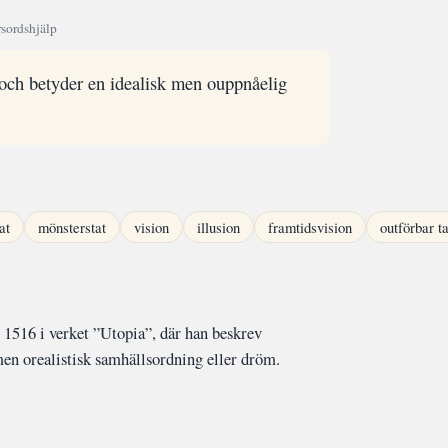
sordshjälp
ch betyder en idealisk men ouppnåelig
at
mönsterstat
vision
illusion
framtidsvision
outförbar t
516 i verket ”Utopia”, där han beskrev
 men orealistisk samhällsordning eller dröm.