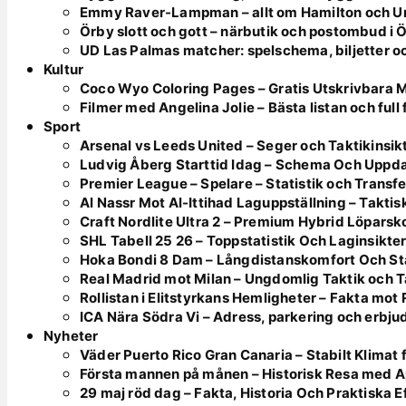
Emmy Raver-Lampman – allt om Hamilton och 
Örby slott och gott – närbutik och postombud i 
UD Las Palmas matcher: spelschema, biljetter o
Kultur
Coco Wyo Coloring Pages – Gratis Utskrivbara 
Filmer med Angelina Jolie – Bästa listan och full
Sport
Arsenal vs Leeds United – Seger och Taktikinsik
Ludvig Åberg Starttid Idag – Schema Och Uppd
Premier League – Spelare – Statistik och Transfe
Al Nassr Mot Al-Ittihad Laguppställning – Takt
Craft Nordlite Ultra 2 – Premium Hybrid Löparsk
SHL Tabell 25 26 – Toppstatistik Och Laginsikte
Hoka Bondi 8 Dam – Långdistanskomfort Och Sta
Real Madrid mot Milan – Ungdomlig Taktik och 
Rollistan i Elitstyrkans Hemligheter – Fakta mot
ICA Nära Södra Vi – Adress, parkering och erbj
Nyheter
Väder Puerto Rico Gran Canaria – Stabilt Klimat
Första mannen på månen – Historisk Resa med Ap
29 maj röd dag – Fakta, Historia Och Praktiska E