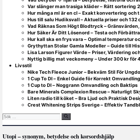
Var slänger man trasiga kläder – Rätt sortering 
Hur många ml är en cl – Exakt konvertering och t
Hus till salu Hudiksvall – Aktuella priser och 132
Vad Räknas Som Högt Blodtryck – Gränsvärden,
Hur Säker Är Ditt Lösenord – Testa och Förbättr
Hur kall ska en frys vara – Optimal temperatur 
Grythyttan Stolar Gamla Modeller – Guide till Hi
Lisa Larson Figurer Värde – Priser, Värdering oc
Nyttig billig mat veckomeny – Under 300 kr för 
Livsstil
Nike Tech Fleece Junior – Bekväm Stil För Ungd
1 Cup To Dl – Enkel Guide för Korrekt Omvandlin
1 Cup to Dl – Noggrann Omvandling och Baktips
Bare Minerals Complexion Rescue – Naturligt Sk
Liten radio till köket – Bra Ljud och Praktisk Des
Crest Whitening Strips Sverige – Effektiv Tandb
Sök
efter:
Utopi – synonym, betydelse och korsordshjälp