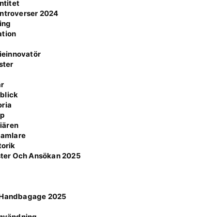
ntitet
ontroverser 2024
ning
ation
ieinnovatör
ster
är
blick
oria
pp
iären
 Samlare
torik
ster Och Ansökan 2025
ör Handbagage 2025
n
 användning