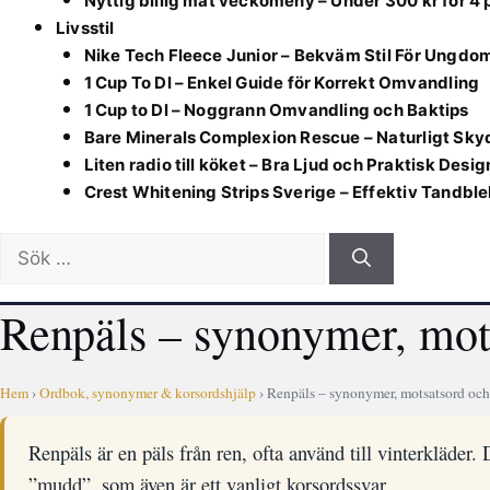
Nyttig billig mat veckomeny – Under 300 kr för 4
Livsstil
Nike Tech Fleece Junior – Bekväm Stil För Ungdo
1 Cup To Dl – Enkel Guide för Korrekt Omvandling
1 Cup to Dl – Noggrann Omvandling och Baktips
Bare Minerals Complexion Rescue – Naturligt Sky
Liten radio till köket – Bra Ljud och Praktisk Desig
Crest Whitening Strips Sverige – Effektiv Tandbl
Sök
efter:
Renpäls – synonymer, mot
Hem
›
Ordbok, synonymer & korsordshjälp
› Renpäls – synonymer, motsatsord och
Renpäls är en päls från ren, ofta använd till vinterkläder
”mudd”, som även är ett vanligt korsordssvar.