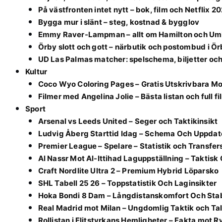
På västfronten intet nytt – bok, film och Netflix 2
Bygga mur i slänt – steg, kostnad & bygglov
Emmy Raver-Lampman – allt om Hamilton och Um
Örby slott och gott – närbutik och postombud i Ö
UD Las Palmas matcher: spelschema, biljetter oc
Kultur
Coco Wyo Coloring Pages – Gratis Utskrivbara Mo
Filmer med Angelina Jolie – Bästa listan och full f
Sport
Arsenal vs Leeds United – Seger och Taktikinsikt
Ludvig Åberg Starttid Idag – Schema Och Uppdat
Premier League – Spelare – Statistik och Transfer
Al Nassr Mot Al-Ittihad Laguppställning – Takti
Craft Nordlite Ultra 2 – Premium Hybrid Löparsko
SHL Tabell 25 26 – Toppstatistik Och Laginsikter
Hoka Bondi 8 Dam – Långdistanskomfort Och Stab
Real Madrid mot Milan – Ungdomlig Taktik och Ta
Rollistan i Elitstyrkans Hemligheter – Fakta mot R