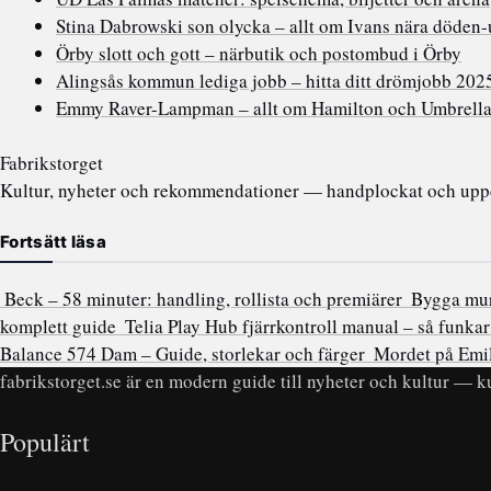
Stina Dabrowski son olycka – allt om Ivans nära döden-
Örby slott och gott – närbutik och postombud i Örby
Alingsås kommun lediga jobb – hitta ditt drömjobb 202
Emmy Raver-Lampman – allt om Hamilton och Umbrell
Fabrikstorget
Kultur, nyheter och rekommendationer — handplockat och uppda
Fortsätt läsa
Beck – 58 minuter: handling, rollista och premiärer
Bygga mur 
komplett guide
Telia Play Hub fjärrkontroll manual – så funka
Balance 574 Dam – Guide, storlekar och färger
Mordet på Emil
fabrikstorget.se är en modern guide till nyheter och kultur — ku
Populärt