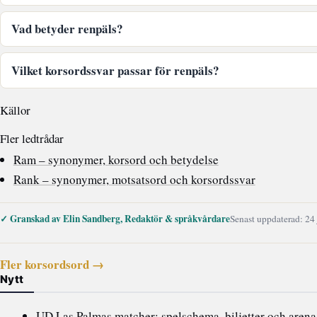
Vad betyder renpäls?
Vilket korsordssvar passar för renpäls?
Källor
Fler ledtrådar
Ram – synonymer, korsord och betydelse
Rank – synonymer, motsatsord och korsordssvar
✓ Granskad av Elin Sandberg, Redaktör & språkvårdare
Senast uppdaterad: 24
Fler korsordsord →
Nytt
UD Las Palmas matcher: spelschema, biljetter och arena