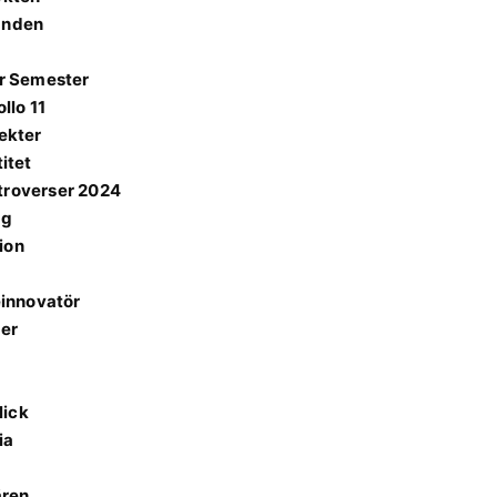
danden
ör Semester
llo 11
fekter
itet
ntroverser 2024
ng
ion
innovatör
ter
lick
ia
ären