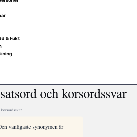
 personer
mar
dd & Fukt
n
ekning
satsord och korsordssvar
 korsordssvar
. Den vanligaste synonymen är