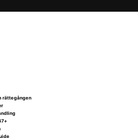
ch rättegången
er
andling
 67+
n
uide