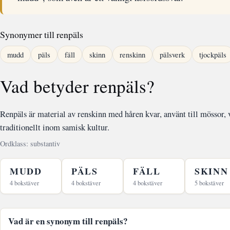
Synonymer till renpäls
mudd
päls
fäll
skinn
renskinn
pälsverk
tjockpäls
Vad betyder renpäls?
Renpäls är material av renskinn med håren kvar, använt till mössor, 
traditionellt inom samisk kultur.
Ordklass: substantiv
MUDD
PÄLS
FÄLL
SKINN
4 bokstäver
4 bokstäver
4 bokstäver
5 bokstäver
Vad är en synonym till renpäls?