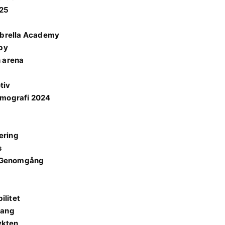
025
brella Academy
rby
h arena
tiv
ilmografi 2024
ering
s
sk Genomgång
ilitet
lang
ykten