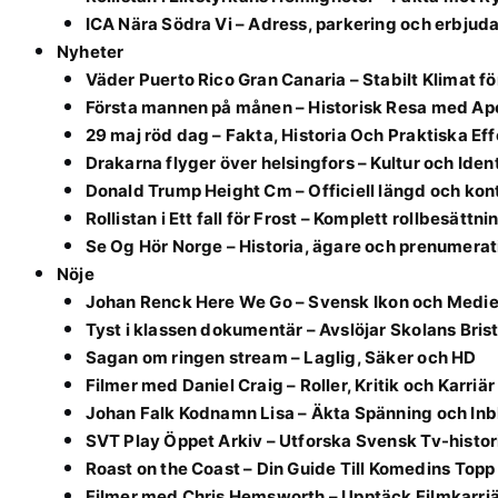
ICA Nära Södra Vi – Adress, parkering och erbju
Nyheter
Väder Puerto Rico Gran Canaria – Stabilt Klimat f
Första mannen på månen – Historisk Resa med Apo
29 maj röd dag – Fakta, Historia Och Praktiska Ef
Drakarna flyger över helsingfors – Kultur och Ident
Donald Trump Height Cm – Officiell längd och ko
Rollistan i Ett fall för Frost – Komplett rollbesättni
Se Og Hör Norge – Historia, ägare och prenumerat
Nöje
Johan Renck Here We Go – Svensk Ikon och Medie
Tyst i klassen dokumentär – Avslöjar Skolans Bris
Sagan om ringen stream – Laglig, Säker och HD
Filmer med Daniel Craig – Roller, Kritik och Karriär
Johan Falk Kodnamn Lisa – Äkta Spänning och Inb
SVT Play Öppet Arkiv – Utforska Svensk Tv-histor
Roast on the Coast – Din Guide Till Komedins Topp
Filmer med Chris Hemsworth – Upptäck Filmkarri