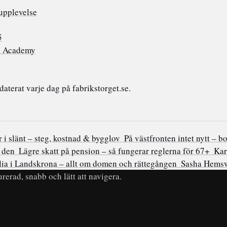
upplevelse
5
a Academy
terat varje dag på fabrikstorget.se.
i slänt – steg, kostnad & bygglov
På västfronten intet nytt – b
r den
Lägre skatt på pension – så fungerar reglerna för 67+
Kar
ia i Landskrona – allt om domen och rättegången
Sasha Hemsw
rerad, snabb och lätt att navigera.