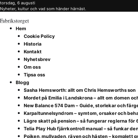
torsdag, 6 augusti
Nyheter, kultur och vad som händer härnäst.
Fabrikstorget
Hem
Cookie Policy
Historia
Kontakt
Nyhetsbrev
Om oss
Tipsa oss
Blogg
Sasha Hemsworth: allt om Chris Hemsworths son
Mordet på Emilia i Landskrona – allt om domen o
New Balance 574 Dam – Guide, storlekar och färg
Karpaltunnelsyndrom – symtom, orsaker och beh
Lägre skatt på pension – så fungerar reglerna för
Telia Play Hub fjärrkontroll manual – så funkar de
Pojken, mullvaden, räven och hästen – komplett g