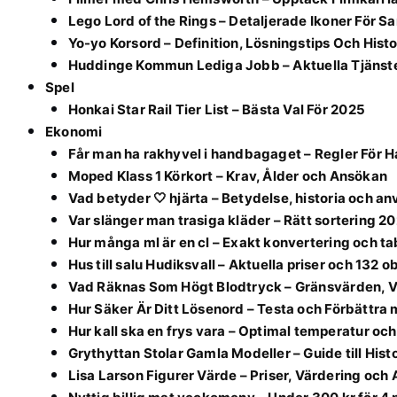
Lego Lord of the Rings – Detaljerade Ikoner För S
Yo-yo Korsord – Definition, Lösningstips Och Histo
Huddinge Kommun Lediga Jobb – Aktuella Tjänst
Spel
Honkai Star Rail Tier List – Bästa Val För 2025
Ekonomi
Får man ha rakhyvel i handbagaget – Regler För
Moped Klass 1 Körkort – Krav, Ålder och Ansökan
Vad betyder 🤍 hjärta – Betydelse, historia och a
Var slänger man trasiga kläder – Rätt sortering 2
Hur många ml är en cl – Exakt konvertering och ta
Hus till salu Hudiksvall – Aktuella priser och 132 o
Vad Räknas Som Högt Blodtryck – Gränsvärden, V
Hur Säker Är Ditt Lösenord – Testa och Förbättra
Hur kall ska en frys vara – Optimal temperatur oc
Grythyttan Stolar Gamla Modeller – Guide till Hist
Lisa Larson Figurer Värde – Priser, Värdering och 