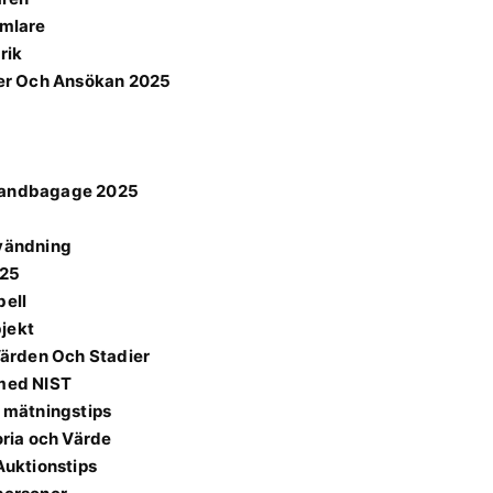
amlare
rik
er Och Ansökan 2025
 Handbagage 2025
nvändning
025
bell
bjekt
ärden Och Stadier
 med NIST
h mätningstips
oria och Värde
Auktionstips