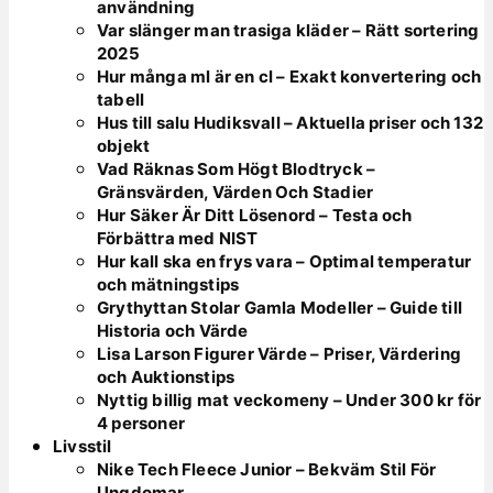
användning
Var slänger man trasiga kläder – Rätt sortering
2025
Hur många ml är en cl – Exakt konvertering och
tabell
Hus till salu Hudiksvall – Aktuella priser och 132
objekt
Vad Räknas Som Högt Blodtryck –
Gränsvärden, Värden Och Stadier
Hur Säker Är Ditt Lösenord – Testa och
Förbättra med NIST
Hur kall ska en frys vara – Optimal temperatur
och mätningstips
Grythyttan Stolar Gamla Modeller – Guide till
Historia och Värde
Lisa Larson Figurer Värde – Priser, Värdering
och Auktionstips
Nyttig billig mat veckomeny – Under 300 kr för
4 personer
Livsstil
Nike Tech Fleece Junior – Bekväm Stil För
Ungdomar