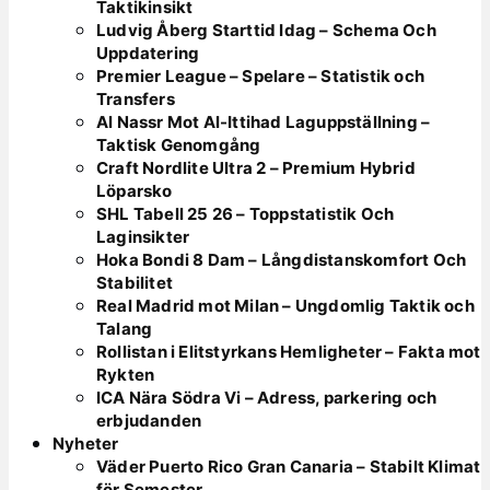
Taktikinsikt
Ludvig Åberg Starttid Idag – Schema Och
Uppdatering
Premier League – Spelare – Statistik och
Transfers
Al Nassr Mot Al-Ittihad Laguppställning –
Taktisk Genomgång
Craft Nordlite Ultra 2 – Premium Hybrid
Löparsko
SHL Tabell 25 26 – Toppstatistik Och
Laginsikter
Hoka Bondi 8 Dam – Långdistanskomfort Och
Stabilitet
Real Madrid mot Milan – Ungdomlig Taktik och
Talang
Rollistan i Elitstyrkans Hemligheter – Fakta mot
Rykten
ICA Nära Södra Vi – Adress, parkering och
erbjudanden
Nyheter
Väder Puerto Rico Gran Canaria – Stabilt Klimat
för Semester