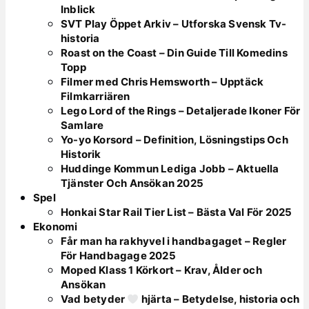
Inblick
SVT Play Öppet Arkiv – Utforska Svensk Tv-
historia
Roast on the Coast – Din Guide Till Komedins
Topp
Filmer med Chris Hemsworth – Upptäck
Filmkarriären
Lego Lord of the Rings – Detaljerade Ikoner För
Samlare
Yo-yo Korsord – Definition, Lösningstips Och
Historik
Huddinge Kommun Lediga Jobb – Aktuella
Tjänster Och Ansökan 2025
Spel
Honkai Star Rail Tier List – Bästa Val För 2025
Ekonomi
Får man ha rakhyvel i handbagaget – Regler
För Handbagage 2025
Moped Klass 1 Körkort – Krav, Ålder och
Ansökan
Vad betyder
hjärta – Betydelse, historia och