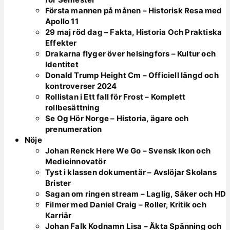
Första mannen på månen – Historisk Resa med
Apollo 11
29 maj röd dag – Fakta, Historia Och Praktiska
Effekter
Drakarna flyger över helsingfors – Kultur och
Identitet
Donald Trump Height Cm – Officiell längd och
kontroverser 2024
Rollistan i Ett fall för Frost – Komplett
rollbesättning
Se Og Hör Norge – Historia, ägare och
prenumeration
Nöje
Johan Renck Here We Go – Svensk Ikon och
Medieinnovatör
Tyst i klassen dokumentär – Avslöjar Skolans
Brister
Sagan om ringen stream – Laglig, Säker och HD
Filmer med Daniel Craig – Roller, Kritik och
Karriär
Johan Falk Kodnamn Lisa – Äkta Spänning och