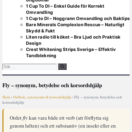
1 Cup To Dl – Enkel Guide för Korrekt
Omvandling
1 Cup to Dl – Noggrann Omvandling och Baktips
Bare Minerals Complexion Rescue – Naturligt
Skydd & Fukt
Liten radio till köket – Bra Ljud och Praktisk
Design
Crest Whitening Strips Sverige – Effektiv
Tandblekning
Sök
efter:
Fly – synonym, betydelse och korsordshjälp
Hem
›
Ordbok, synonymer & korsordshjälp
› Fly – synonym, betydelse och
korsordshjälp
Ordet
fly
kan vara både ett verb (att förflytta sig
genom luften) och ett substantiv (en insekt eller en