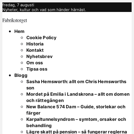
fredag, 7 augusti
Nyheter, kultur och vad som händer härnäst.
Fabrikstorget
Hem
Cookie Policy
Historia
Kontakt
Nyhetsbrev
Om oss
Tipsa oss
Blogg
Sasha Hemsworth: allt om Chris Hemsworths
son
Mordet på Emilia i Landskrona – allt om domen
och rättegången
New Balance 574 Dam – Guide, storlekar och
färger
Karpaltunnelsyndrom – symtom, orsaker och
behandling
Lägre skatt på pension – så fungerar reglerna