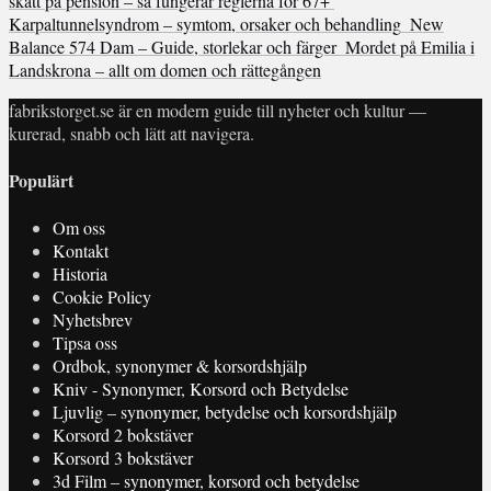
skatt på pension – så fungerar reglerna för 67+
Karpaltunnelsyndrom – symtom, orsaker och behandling
New
Balance 574 Dam – Guide, storlekar och färger
Mordet på Emilia i
Landskrona – allt om domen och rättegången
fabrikstorget.se är en modern guide till nyheter och kultur —
kurerad, snabb och lätt att navigera.
Populärt
Om oss
Kontakt
Historia
Cookie Policy
Nyhetsbrev
Tipsa oss
Ordbok, synonymer & korsordshjälp
Kniv - Synonymer, Korsord och Betydelse
Ljuvlig – synonymer, betydelse och korsordshjälp
Korsord 2 bokstäver
Korsord 3 bokstäver
3d Film – synonymer, korsord och betydelse