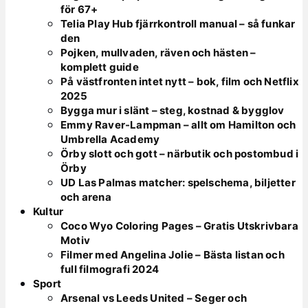
för 67+
Telia Play Hub fjärrkontroll manual – så funkar
den
Pojken, mullvaden, räven och hästen –
komplett guide
På västfronten intet nytt – bok, film och Netflix
2025
Bygga mur i slänt – steg, kostnad & bygglov
Emmy Raver-Lampman – allt om Hamilton och
Umbrella Academy
Örby slott och gott – närbutik och postombud i
Örby
UD Las Palmas matcher: spelschema, biljetter
och arena
Kultur
Coco Wyo Coloring Pages – Gratis Utskrivbara
Motiv
Filmer med Angelina Jolie – Bästa listan och
full filmografi 2024
Sport
Arsenal vs Leeds United – Seger och