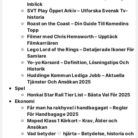
Inblick
SVT Play Öppet Arkiv – Utforska Svensk Tv-
historia
Roast on the Coast – Din Guide Till Komedins
Topp
Filmer med Chris Hemsworth – Upptäck
Filmkarriären
Lego Lord of the Rings – Detaljerade Ikoner För
Samlare
Yo-yo Korsord – Definition, Lösningstips Och
Historik
Huddinge Kommun Lediga Jobb – Aktuella
Tjänster Och Ansökan 2025
Spel
Honkai Star Rail Tier List – Bästa Val För 2025
Ekonomi
Får man ha rakhyvel i handbagaget – Regler
För Handbagage 2025
Moped Klass 1 Körkort – Krav, Ålder och
Ansökan
Vad betyder
hjärta – Betydelse, historia och