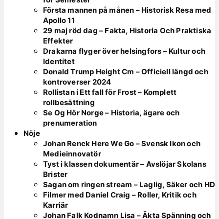
Första mannen på månen – Historisk Resa med
Apollo 11
29 maj röd dag – Fakta, Historia Och Praktiska
Effekter
Drakarna flyger över helsingfors – Kultur och
Identitet
Donald Trump Height Cm – Officiell längd och
kontroverser 2024
Rollistan i Ett fall för Frost – Komplett
rollbesättning
Se Og Hör Norge – Historia, ägare och
prenumeration
Nöje
Johan Renck Here We Go – Svensk Ikon och
Medieinnovatör
Tyst i klassen dokumentär – Avslöjar Skolans
Brister
Sagan om ringen stream – Laglig, Säker och HD
Filmer med Daniel Craig – Roller, Kritik och
Karriär
Johan Falk Kodnamn Lisa – Äkta Spänning och