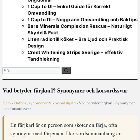
1 Cup To Dl – Enkel Guide för Korrekt
Omvandling
1 Cup to Dl – Noggrann Omvandling och Baktips
Bare Minerals Complexion Rescue – Naturligt
Skydd & Fukt
Liten radio till köket – Bra Ljud och Praktisk
Design
Crest Whitening Strips Sverige – Effektiv
Tandblekning
Sök
efter:
Vad betyder färjkarl? Synonymer och korsordssvar
Hem
›
Ordbok, synonymer & korsordshjälp
› Vad betyder färjkarl? Synonymer
och korsordssvar
En färjkarl är en person som sköter en färja, ofta
synonymt med färjeman. I korsordsammanhang är