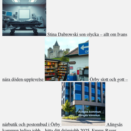
Stina Dabrowski son olycka – allt om Ivans
nära döden-upplevelse
Örby slott och gott –
närbutik och postombud i Örby
Alingsås
kommun lediga jobb – hitta ditt drömjobb 2025
Emmy Raver-