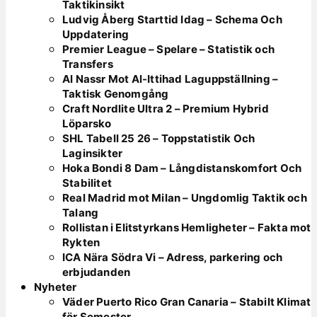
Taktikinsikt
Ludvig Åberg Starttid Idag – Schema Och
Uppdatering
Premier League – Spelare – Statistik och
Transfers
Al Nassr Mot Al-Ittihad Laguppställning –
Taktisk Genomgång
Craft Nordlite Ultra 2 – Premium Hybrid
Löparsko
SHL Tabell 25 26 – Toppstatistik Och
Laginsikter
Hoka Bondi 8 Dam – Långdistanskomfort Och
Stabilitet
Real Madrid mot Milan – Ungdomlig Taktik och
Talang
Rollistan i Elitstyrkans Hemligheter – Fakta mot
Rykten
ICA Nära Södra Vi – Adress, parkering och
erbjudanden
Nyheter
Väder Puerto Rico Gran Canaria – Stabilt Klimat
för Semester