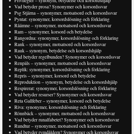
Privilegier – synonym, betydelse och korsordshjälp
Vad betyder prosa? Synonymer och korsordssvar
Psg Stjärna – synonymer, motsatsord och korsordssvar
Pyntat: synonymer, korsordslösning och förklaring
Råämne – synonymer, motsatsord och korsordssvar
Ram – synonymer, korsord och betydelse
Rangordna: synonymer, korsordslösning och förklaring
Rank – synonymer, motsatsord och korsordssvar
Rauk – synonym, betydelse och korsordshjälp
Vad betyder regelbunden? Synonymer och korsordssvar
Renpäls – synonymer, motsatsord och korsordssvar
Replik: synonymer, korsordslösning och förklaring
Repris – synonymer, korsord och betydelse
Reproduktion – synonym, betydelse och korsordshjälp
Respirerat: synonymer, korsordslösning och förklaring
Vad betyder resurser? Synonymer och korsordssvar
Reta Gallfeber – synonymer, korsord och betydelse
Riva: synonymer, korsordslösning och förklaring
Rönnbäck – synonymer, motsatsord och korsordssvar
Vad betyder runalfabetet? Synonymer och korsordssvar
Rundtur – synonymer, motsatsord och korsordssvar
Vad betyder rymdåldern? Synonymer och korsordssvar