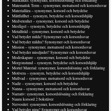
Maskindel: synonymer, korsordslösning och förklaring
Matematisk Term – synonymer, motsatsord och korsordssvar
Materiallära – synonymer, korsord och betydelse
Måttfullhet – synonym, betydelse och korsordshjälp
Medvetenhet – synonymer, korsord och betydelse
Mesfågel – synonym, betydelse och korsordshjälp
Metalltråd – synonymer, korsord och betydelse
Vad betyder milda? Synonymer och korsordssvar
Vad betyder mildra? Synonymer och korsordssvar
Mission – synonymer, motsatsord och korsordssvar
Vad betyder missljudet? Synonymer och korsordssvar
Modeskapare – synonymer, korsord och betydelse
Morgonstund – synonym, betydelse och korsordshjälp
Mortel Material: synonymer, korsordslösning och förklaring
Motivera – synonym, betydelse och korsordshjälp
Mullvad – synonymer, motsatsord och korsordssvar
Nadir – synonymer, korsord och betydelse
Nanna – synonymer, motsatsord och korsordssvar
Narrativ: synonymer, korsordslösning och förklaring
Nauru korsord 2 bokstäver
Nervositet: synonymer, korsordslösning och förklaring
Vad betyder nipa? Synonymer och korsordssvar