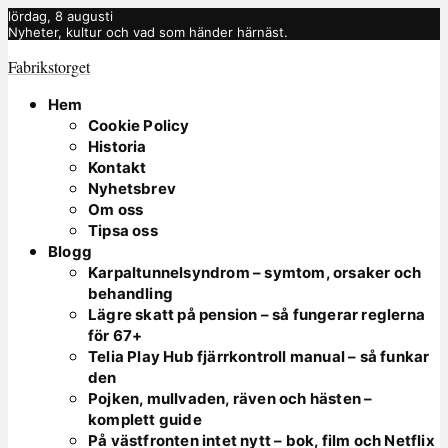
lördag, 8 augusti
Nyheter, kultur och vad som händer härnäst.
Fabrikstorget
Hem
Cookie Policy
Historia
Kontakt
Nyhetsbrev
Om oss
Tipsa oss
Blogg
Karpaltunnelsyndrom – symtom, orsaker och
behandling
Lägre skatt på pension – så fungerar reglerna
för 67+
Telia Play Hub fjärrkontroll manual – så funkar
den
Pojken, mullvaden, räven och hästen –
komplett guide
På västfronten intet nytt – bok, film och Netflix