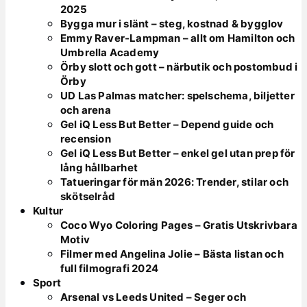
2025
Bygga mur i slänt – steg, kostnad & bygglov
Emmy Raver-Lampman – allt om Hamilton och
Umbrella Academy
Örby slott och gott – närbutik och postombud i
Örby
UD Las Palmas matcher: spelschema, biljetter
och arena
Gel iQ Less But Better – Depend guide och
recension
Gel iQ Less But Better – enkel gel utan prep för
lång hållbarhet
Tatueringar för män 2026: Trender, stilar och
skötselråd
Kultur
Coco Wyo Coloring Pages – Gratis Utskrivbara
Motiv
Filmer med Angelina Jolie – Bästa listan och
full filmografi 2024
Sport
Arsenal vs Leeds United – Seger och