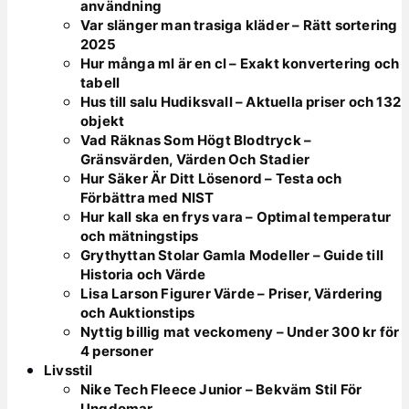
användning
Var slänger man trasiga kläder – Rätt sortering
2025
Hur många ml är en cl – Exakt konvertering och
tabell
Hus till salu Hudiksvall – Aktuella priser och 132
objekt
Vad Räknas Som Högt Blodtryck –
Gränsvärden, Värden Och Stadier
Hur Säker Är Ditt Lösenord – Testa och
Förbättra med NIST
Hur kall ska en frys vara – Optimal temperatur
och mätningstips
Grythyttan Stolar Gamla Modeller – Guide till
Historia och Värde
Lisa Larson Figurer Värde – Priser, Värdering
och Auktionstips
Nyttig billig mat veckomeny – Under 300 kr för
4 personer
Livsstil
Nike Tech Fleece Junior – Bekväm Stil För
Ungdomar