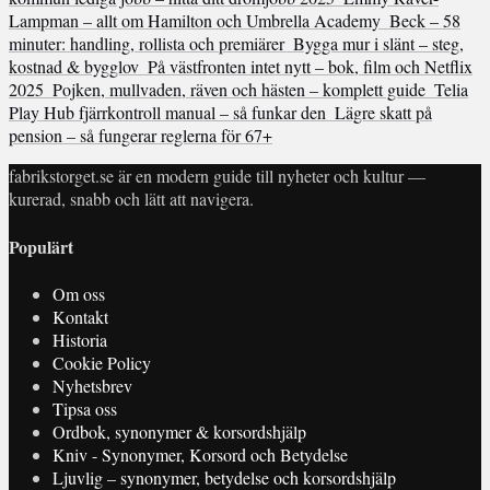
Lampman – allt om Hamilton och Umbrella Academy
Beck – 58
minuter: handling, rollista och premiärer
Bygga mur i slänt – steg,
kostnad & bygglov
På västfronten intet nytt – bok, film och Netflix
2025
Pojken, mullvaden, räven och hästen – komplett guide
Telia
Play Hub fjärrkontroll manual – så funkar den
Lägre skatt på
pension – så fungerar reglerna för 67+
fabrikstorget.se är en modern guide till nyheter och kultur —
kurerad, snabb och lätt att navigera.
Populärt
Om oss
Kontakt
Historia
Cookie Policy
Nyhetsbrev
Tipsa oss
Ordbok, synonymer & korsordshjälp
Kniv - Synonymer, Korsord och Betydelse
Ljuvlig – synonymer, betydelse och korsordshjälp