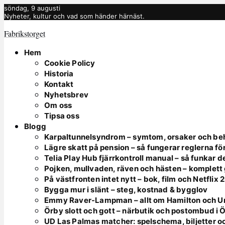
söndag, 9 augusti
Nyheter, kultur och vad som händer härnäst.
Fabrikstorget
Hem
Cookie Policy
Historia
Kontakt
Nyhetsbrev
Om oss
Tipsa oss
Blogg
Karpaltunnelsyndrom – symtom, orsaker och be
Lägre skatt på pension – så fungerar reglerna fö
Telia Play Hub fjärrkontroll manual – så funkar d
Pojken, mullvaden, räven och hästen – komplett
På västfronten intet nytt – bok, film och Netflix
Bygga mur i slänt – steg, kostnad & bygglov
Emmy Raver-Lampman – allt om Hamilton och 
Örby slott och gott – närbutik och postombud i 
UD Las Palmas matcher: spelschema, biljetter o