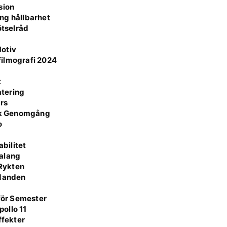
sion
ång hållbarhet
ötselråd
Motiv
 filmografi 2024
t
atering
rs
isk Genomgång
o
r
bilitet
Talang
 Rykten
udanden
 för Semester
ollo 11
ffekter