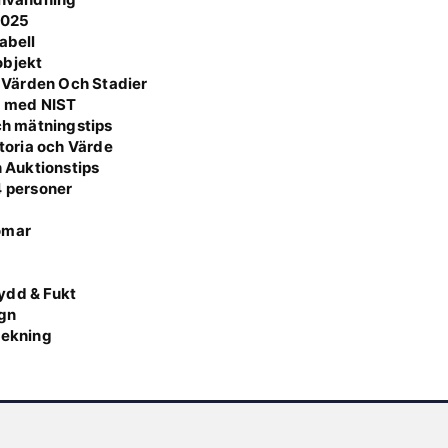
2025
abell
 objekt
 Värden Och Stadier
a med NIST
och mätningstips
storia och Värde
h Auktionstips
4 personer
omar
g
ydd & Fukt
ign
lekning