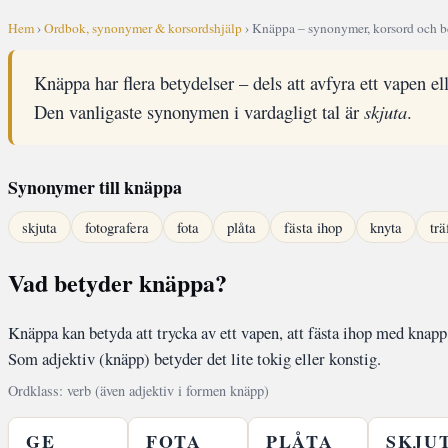
Hem
›
Ordbok, synonymer & korsordshjälp
› Knäppa – synonymer, korsord och b
Knäppa har flera betydelser – dels att avfyra ett vapen ell
Den vanligaste synonymen i vardagligt tal är
skjuta
.
Synonymer till knäppa
skjuta
fotografera
fota
plåta
fästa ihop
knyta
trä
Vad betyder knäppa?
Knäppa kan betyda att trycka av ett vapen, att fästa ihop med knapp el
Som adjektiv (knäpp) betyder det lite tokig eller konstig.
Ordklass: verb (även adjektiv i formen knäpp)
GE
FOTA
PLÅTA
SKJU