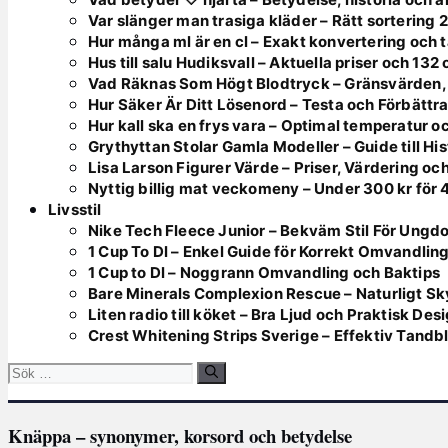
Var slänger man trasiga kläder – Rätt sortering 
Hur många ml är en cl – Exakt konvertering och t
Hus till salu Hudiksvall – Aktuella priser och 132
Vad Räknas Som Högt Blodtryck – Gränsvärden,
Hur Säker Är Ditt Lösenord – Testa och Förbättr
Hur kall ska en frys vara – Optimal temperatur 
Grythyttan Stolar Gamla Modeller – Guide till Hi
Lisa Larson Figurer Värde – Priser, Värdering oc
Nyttig billig mat veckomeny – Under 300 kr för 
Livsstil
Nike Tech Fleece Junior – Bekväm Stil För Ungd
1 Cup To Dl – Enkel Guide för Korrekt Omvandlin
1 Cup to Dl – Noggrann Omvandling och Baktips
Bare Minerals Complexion Rescue – Naturligt Sk
Liten radio till köket – Bra Ljud och Praktisk Des
Crest Whitening Strips Sverige – Effektiv Tandb
Sök
efter:
Knäppa – synonymer, korsord och betydelse