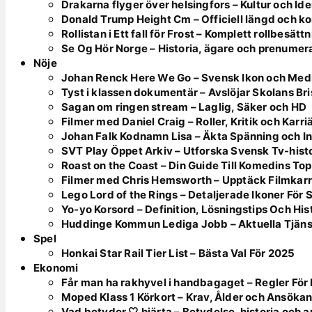
Drakarna flyger över helsingfors – Kultur och Ide
Donald Trump Height Cm – Officiell längd och k
Rollistan i Ett fall för Frost – Komplett rollbesätt
Se Og Hör Norge – Historia, ägare och prenumer
Nöje
Johan Renck Here We Go – Svensk Ikon och Med
Tyst i klassen dokumentär – Avslöjar Skolans Bri
Sagan om ringen stream – Laglig, Säker och HD
Filmer med Daniel Craig – Roller, Kritik och Karri
Johan Falk Kodnamn Lisa – Äkta Spänning och In
SVT Play Öppet Arkiv – Utforska Svensk Tv-hist
Roast on the Coast – Din Guide Till Komedins To
Filmer med Chris Hemsworth – Upptäck Filmkarr
Lego Lord of the Rings – Detaljerade Ikoner För
Yo-yo Korsord – Definition, Lösningstips Och His
Huddinge Kommun Lediga Jobb – Aktuella Tjän
Spel
Honkai Star Rail Tier List – Bästa Val För 2025
Ekonomi
Får man ha rakhyvel i handbagaget – Regler F
Moped Klass 1 Körkort – Krav, Ålder och Ansöka
Vad betyder 🤍 hjärta – Betydelse, historia och