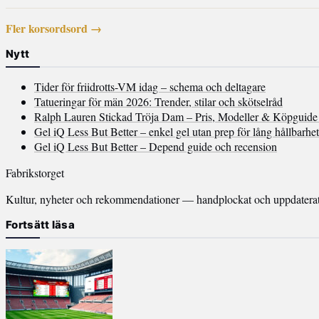
Fler korsordsord →
Nytt
Tider för friidrotts-VM idag – schema och deltagare
Tatueringar för män 2026: Trender, stilar och skötselråd
Ralph Lauren Stickad Tröja Dam – Pris, Modeller & Köpguide
Gel iQ Less But Better – enkel gel utan prep för lång hållbarhet
Gel iQ Less But Better – Depend guide och recension
Fabrikstorget
Kultur, nyheter och rekommendationer — handplockat och uppdaterat v
Fortsätt läsa