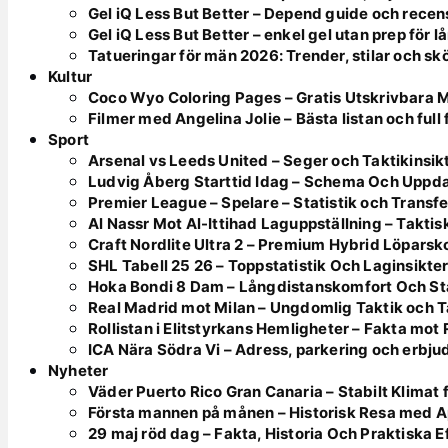
Gel iQ Less But Better – Depend guide och recen
Gel iQ Less But Better – enkel gel utan prep för l
Tatueringar för män 2026: Trender, stilar och sk
Kultur
Coco Wyo Coloring Pages – Gratis Utskrivbara 
Filmer med Angelina Jolie – Bästa listan och full
Sport
Arsenal vs Leeds United – Seger och Taktikinsik
Ludvig Åberg Starttid Idag – Schema Och Uppd
Premier League – Spelare – Statistik och Transfe
Al Nassr Mot Al-Ittihad Laguppställning – Takt
Craft Nordlite Ultra 2 – Premium Hybrid Löparsk
SHL Tabell 25 26 – Toppstatistik Och Laginsikte
Hoka Bondi 8 Dam – Långdistanskomfort Och Sta
Real Madrid mot Milan – Ungdomlig Taktik och 
Rollistan i Elitstyrkans Hemligheter – Fakta mot
ICA Nära Södra Vi – Adress, parkering och erbj
Nyheter
Väder Puerto Rico Gran Canaria – Stabilt Klimat
Första mannen på månen – Historisk Resa med Ap
29 maj röd dag – Fakta, Historia Och Praktiska E