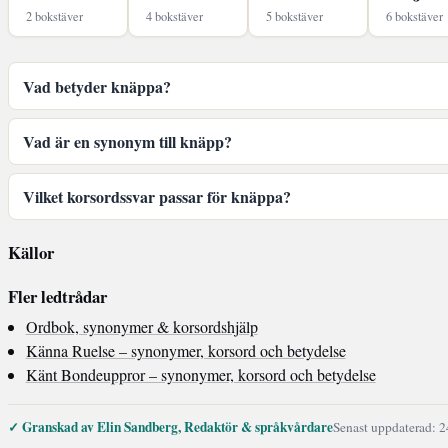
2 bokstäver
4 bokstäver
5 bokstäver
6 bokstäver
Vad betyder knäppa?
Vad är en synonym till knäpp?
Vilket korsordssvar passar för knäppa?
Källor
Fler ledtrådar
Ordbok, synonymer & korsordshjälp
Känna Ruelse – synonymer, korsord och betydelse
Känt Bondeuppror – synonymer, korsord och betydelse
✓ Granskad av Elin Sandberg, Redaktör & språkvårdare
Senast uppdaterad: 2