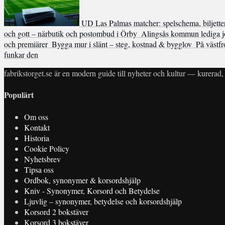
UD Las Palmas matcher: spelschema, biljette
och gott – närbutik och postombud i Örby
Alingsås kommun lediga jo
och premiärer
Bygga mur i slänt – steg, kostnad & bygglov
På västfr
funkar den
fabrikstorget.se är en modern guide till nyheter och kultur — kurerad, 
Populärt
Om oss
Kontakt
Historia
Cookie Policy
Nyhetsbrev
Tipsa oss
Ordbok, synonymer & korsordshjälp
Kniv - Synonymer, Korsord och Betydelse
Ljuvlig – synonymer, betydelse och korsordshjälp
Korsord 2 bokstäver
Korsord 3 bokstäver