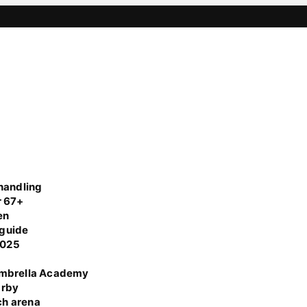
handling
r 67+
en
 guide
 2025
Umbrella Academy
Örby
ch arena