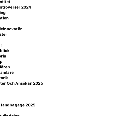
ntitet
ontroverser 2024
ning
ation
ieinnovatör
ster
är
blick
oria
pp
iären
 Samlare
torik
ster Och Ansökan 2025
ör Handbagage 2025
n
 användning