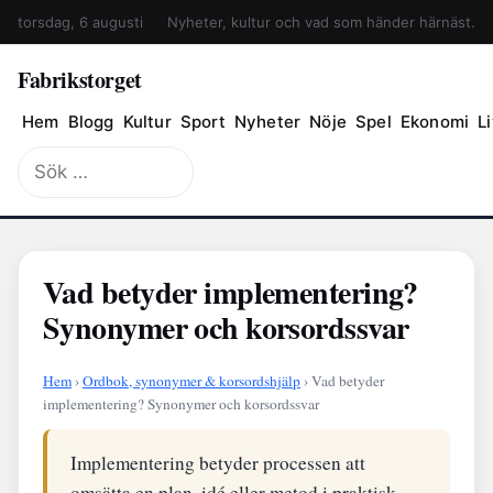
torsdag, 6 augusti
Nyheter, kultur och vad som händer härnäst.
Fabrikstorget
Hem
Blogg
Kultur
Sport
Nyheter
Nöje
Spel
Ekonomi
Li
Sök
efter:
Vad betyder implementering?
Synonymer och korsordssvar
Hem
›
Ordbok, synonymer & korsordshjälp
› Vad betyder
implementering? Synonymer och korsordssvar
Implementering betyder processen att
omsätta en plan, idé eller metod i praktisk