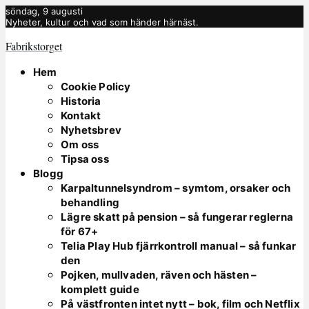
söndag, 9 augusti
Nyheter, kultur och vad som händer härnäst.
Fabrikstorget
Hem
Cookie Policy
Historia
Kontakt
Nyhetsbrev
Om oss
Tipsa oss
Blogg
Karpaltunnelsyndrom – symtom, orsaker och
behandling
Lägre skatt på pension – så fungerar reglerna
för 67+
Telia Play Hub fjärrkontroll manual – så funkar
den
Pojken, mullvaden, räven och hästen –
komplett guide
På västfronten intet nytt – bok, film och Netflix