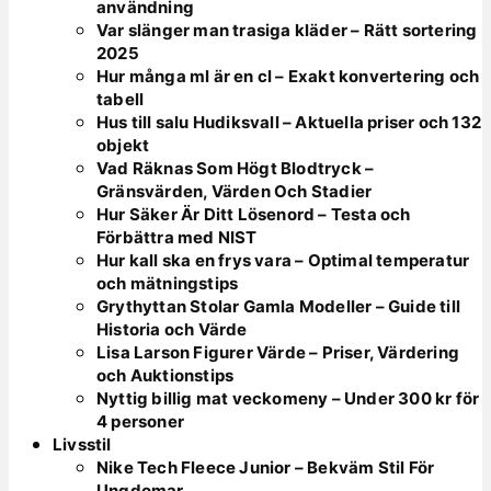
användning
Var slänger man trasiga kläder – Rätt sortering
2025
Hur många ml är en cl – Exakt konvertering och
tabell
Hus till salu Hudiksvall – Aktuella priser och 132
objekt
Vad Räknas Som Högt Blodtryck –
Gränsvärden, Värden Och Stadier
Hur Säker Är Ditt Lösenord – Testa och
Förbättra med NIST
Hur kall ska en frys vara – Optimal temperatur
och mätningstips
Grythyttan Stolar Gamla Modeller – Guide till
Historia och Värde
Lisa Larson Figurer Värde – Priser, Värdering
och Auktionstips
Nyttig billig mat veckomeny – Under 300 kr för
4 personer
Livsstil
Nike Tech Fleece Junior – Bekväm Stil För
Ungdomar