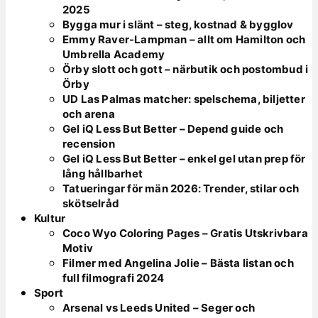
2025
Bygga mur i slänt – steg, kostnad & bygglov
Emmy Raver-Lampman – allt om Hamilton och
Umbrella Academy
Örby slott och gott – närbutik och postombud i
Örby
UD Las Palmas matcher: spelschema, biljetter
och arena
Gel iQ Less But Better – Depend guide och
recension
Gel iQ Less But Better – enkel gel utan prep för
lång hållbarhet
Tatueringar för män 2026: Trender, stilar och
skötselråd
Kultur
Coco Wyo Coloring Pages – Gratis Utskrivbara
Motiv
Filmer med Angelina Jolie – Bästa listan och
full filmografi 2024
Sport
Arsenal vs Leeds United – Seger och