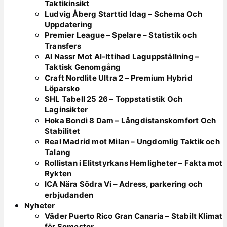
Taktikinsikt
Ludvig Åberg Starttid Idag – Schema Och
Uppdatering
Premier League – Spelare – Statistik och
Transfers
Al Nassr Mot Al-Ittihad Laguppställning –
Taktisk Genomgång
Craft Nordlite Ultra 2 – Premium Hybrid
Löparsko
SHL Tabell 25 26 – Toppstatistik Och
Laginsikter
Hoka Bondi 8 Dam – Långdistanskomfort Och
Stabilitet
Real Madrid mot Milan – Ungdomlig Taktik och
Talang
Rollistan i Elitstyrkans Hemligheter – Fakta mot
Rykten
ICA Nära Södra Vi – Adress, parkering och
erbjudanden
Nyheter
Väder Puerto Rico Gran Canaria – Stabilt Klimat
för Semester