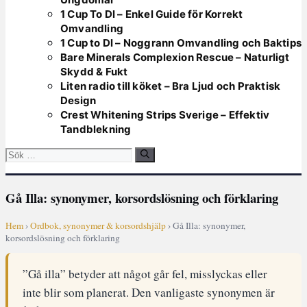
1 Cup To Dl – Enkel Guide för Korrekt
Omvandling
1 Cup to Dl – Noggrann Omvandling och Baktips
Bare Minerals Complexion Rescue – Naturligt
Skydd & Fukt
Liten radio till köket – Bra Ljud och Praktisk
Design
Crest Whitening Strips Sverige – Effektiv
Tandblekning
Sök
efter:
Gå Illa: synonymer, korsordslösning och förklaring
Hem
›
Ordbok, synonymer & korsordshjälp
› Gå Illa: synonymer,
korsordslösning och förklaring
”Gå illa” betyder att något går fel, misslyckas eller
inte blir som planerat. Den vanligaste synonymen är