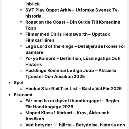
Inblick
SVT Play Öppet Arkiv – Utforska Svensk Tv-
historia
Roast on the Coast – Din Guide Till Komedins
Topp
Filmer med Chris Hemsworth – Upptäck
Filmkarriären
Lego Lord of the Rings – Detaljerade Ikoner För
Samlare
Yo-yo Korsord – Definition, Lösningstips Och
Historik
Huddinge Kommun Lediga Jobb – Aktuella
Tjänster Och Ansökan 2025
Spel
Honkai Star Rail Tier List – Bästa Val För 2025
Ekonomi
Får man ha rakhyvel i handbagaget – Regler
För Handbagage 2025
Moped Klass 1 Körkort – Krav, Ålder och
Ansökan
Vad betyder
hjärta – Betydelse, historia och