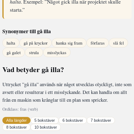
halta
. Exempel: ”Något gick illa när projektet skulle
starta.”
Synonymer till gå illa
halta
gå på kryckor
hanka sig fram
förfaras
slå fel
gå galet
strula
misslyckas
Vad betyder gå illa?
Uttrycket ”gå illa” används när något utvecklas olyckligt, inte som
avsett eller resulterar i ett misslyckande. Det kan handla om allt
från en maskin som krånglar till en plan som spricker.
Ordklass: fras (verb)
Alla längder
5 bokstäver
6 bokstäver
7 bokstäver
8 bokstäver
10 bokstäver