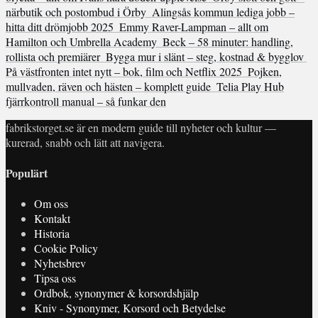
närbutik och postombud i Örby
Alingsås kommun lediga jobb –
hitta ditt drömjobb 2025
Emmy Raver-Lampman – allt om
Hamilton och Umbrella Academy
Beck – 58 minuter: handling,
rollista och premiärer
Bygga mur i slänt – steg, kostnad & bygglov
På västfronten intet nytt – bok, film och Netflix 2025
Pojken,
mullvaden, räven och hästen – komplett guide
Telia Play Hub
fjärrkontroll manual – så funkar den
fabrikstorget.se är en modern guide till nyheter och kultur —
kurerad, snabb och lätt att navigera.
Populärt
Om oss
Kontakt
Historia
Cookie Policy
Nyhetsbrev
Tipsa oss
Ordbok, synonymer & korsordshjälp
Kniv - Synonymer, Korsord och Betydelse