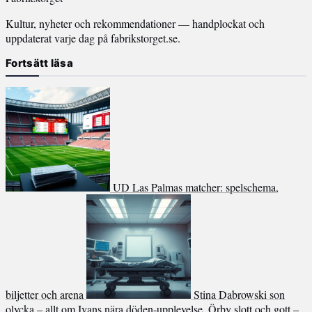
Kultur, nyheter och rekommendationer — handplockat och
uppdaterat varje dag på fabrikstorget.se.
Fortsätt läsa
UD Las Palmas matcher: spelschema,
biljetter och arena
Stina Dabrowski son
olycka – allt om Ivans nära döden-upplevelse
Örby slott och gott –