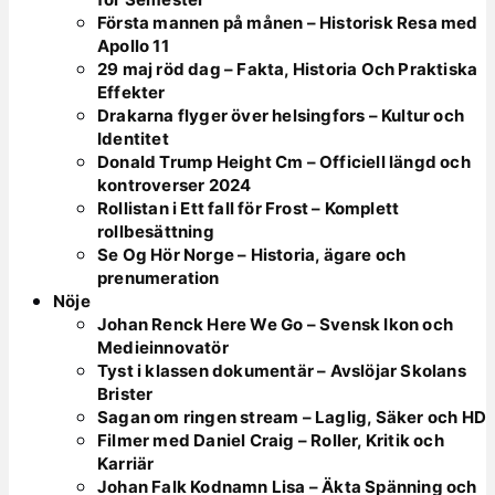
Första mannen på månen – Historisk Resa med
Apollo 11
29 maj röd dag – Fakta, Historia Och Praktiska
Effekter
Drakarna flyger över helsingfors – Kultur och
Identitet
Donald Trump Height Cm – Officiell längd och
kontroverser 2024
Rollistan i Ett fall för Frost – Komplett
rollbesättning
Se Og Hör Norge – Historia, ägare och
prenumeration
Nöje
Johan Renck Here We Go – Svensk Ikon och
Medieinnovatör
Tyst i klassen dokumentär – Avslöjar Skolans
Brister
Sagan om ringen stream – Laglig, Säker och HD
Filmer med Daniel Craig – Roller, Kritik och
Karriär
Johan Falk Kodnamn Lisa – Äkta Spänning och