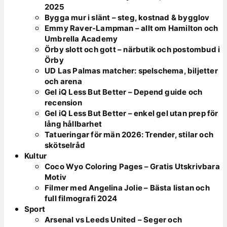
2025
Bygga mur i slänt – steg, kostnad & bygglov
Emmy Raver-Lampman – allt om Hamilton och
Umbrella Academy
Örby slott och gott – närbutik och postombud i
Örby
UD Las Palmas matcher: spelschema, biljetter
och arena
Gel iQ Less But Better – Depend guide och
recension
Gel iQ Less But Better – enkel gel utan prep för
lång hållbarhet
Tatueringar för män 2026: Trender, stilar och
skötselråd
Kultur
Coco Wyo Coloring Pages – Gratis Utskrivbara
Motiv
Filmer med Angelina Jolie – Bästa listan och
full filmografi 2024
Sport
Arsenal vs Leeds United – Seger och