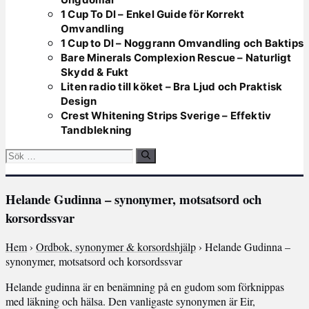
1 Cup To Dl – Enkel Guide för Korrekt
Omvandling
1 Cup to Dl – Noggrann Omvandling och Baktips
Bare Minerals Complexion Rescue – Naturligt
Skydd & Fukt
Liten radio till köket – Bra Ljud och Praktisk
Design
Crest Whitening Strips Sverige – Effektiv
Tandblekning
Sök
efter:
Helande Gudinna – synonymer, motsatsord och
korsordssvar
Hem
›
Ordbok, synonymer & korsordshjälp
› Helande Gudinna –
synonymer, motsatsord och korsordssvar
Helande gudinna är en benämning på en gudom som förknippas
med läkning och hälsa. Den vanligaste synonymen är Eir,