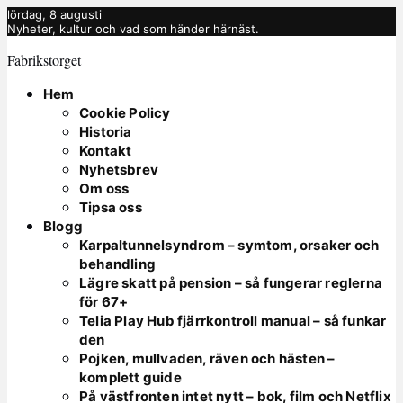
lördag, 8 augusti
Nyheter, kultur och vad som händer härnäst.
Fabrikstorget
Hem
Cookie Policy
Historia
Kontakt
Nyhetsbrev
Om oss
Tipsa oss
Blogg
Karpaltunnelsyndrom – symtom, orsaker och
behandling
Lägre skatt på pension – så fungerar reglerna
för 67+
Telia Play Hub fjärrkontroll manual – så funkar
den
Pojken, mullvaden, räven och hästen –
komplett guide
På västfronten intet nytt – bok, film och Netflix