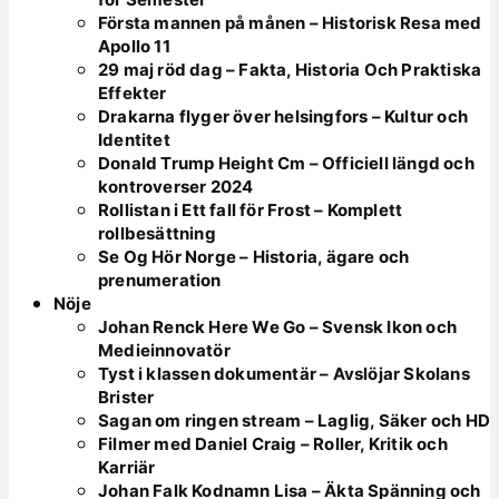
Första mannen på månen – Historisk Resa med
Apollo 11
29 maj röd dag – Fakta, Historia Och Praktiska
Effekter
Drakarna flyger över helsingfors – Kultur och
Identitet
Donald Trump Height Cm – Officiell längd och
kontroverser 2024
Rollistan i Ett fall för Frost – Komplett
rollbesättning
Se Og Hör Norge – Historia, ägare och
prenumeration
Nöje
Johan Renck Here We Go – Svensk Ikon och
Medieinnovatör
Tyst i klassen dokumentär – Avslöjar Skolans
Brister
Sagan om ringen stream – Laglig, Säker och HD
Filmer med Daniel Craig – Roller, Kritik och
Karriär
Johan Falk Kodnamn Lisa – Äkta Spänning och