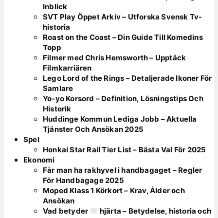
Inblick
SVT Play Öppet Arkiv – Utforska Svensk Tv-
historia
Roast on the Coast – Din Guide Till Komedins
Topp
Filmer med Chris Hemsworth – Upptäck
Filmkarriären
Lego Lord of the Rings – Detaljerade Ikoner För
Samlare
Yo-yo Korsord – Definition, Lösningstips Och
Historik
Huddinge Kommun Lediga Jobb – Aktuella
Tjänster Och Ansökan 2025
Spel
Honkai Star Rail Tier List – Bästa Val För 2025
Ekonomi
Får man ha rakhyvel i handbagaget – Regler
För Handbagage 2025
Moped Klass 1 Körkort – Krav, Ålder och
Ansökan
Vad betyder
hjärta – Betydelse, historia och