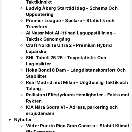
Taktikinsikt
Ludvig Åberg Starttid Idag – Schema Och
Uppdatering
Premier League – Spelare – Statistik och
Transfers
Al Nassr Mot Al-Ittihad Laguppställning –
Taktisk Genomgång
Craft Nordlite Ultra 2 – Premium Hybrid
Löparsko
SHL Tabell 25 26 – Toppstatistik Och
Laginsikter
Hoka Bondi 8 Dam – Långdistanskomfort Och
Stabilitet
Real Madrid mot Milan – Ungdomlig Taktik och
Talang
Rollistan i Elitstyrkans Hemligheter – Fakta mot
Rykten
ICA Nära Södra Vi – Adress, parkering och
erbjudanden
Nyheter
Väder Puerto Rico Gran Canaria – Stabilt Klimat
för Semester