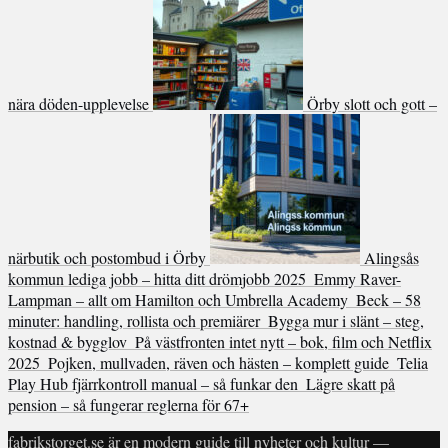
nära döden-upplevelse
Örby slott och gott –
närbutik och postombud i Örby
Alingsås
kommun lediga jobb – hitta ditt drömjobb 2025
Emmy Raver-
Lampman – allt om Hamilton och Umbrella Academy
Beck – 58
minuter: handling, rollista och premiärer
Bygga mur i slänt – steg,
kostnad & bygglov
På västfronten intet nytt – bok, film och Netflix
2025
Pojken, mullvaden, räven och hästen – komplett guide
Telia
Play Hub fjärrkontroll manual – så funkar den
Lägre skatt på
pension – så fungerar reglerna för 67+
fabrikstorget.se är en modern guide till nyheter och kultur —