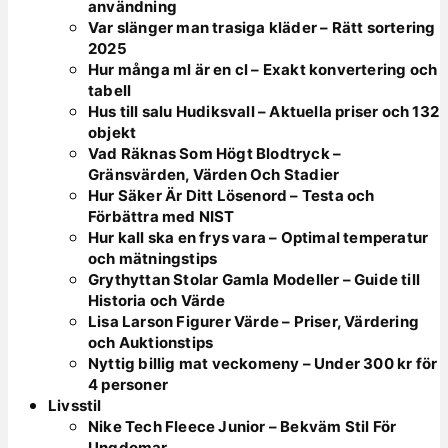
användning
Var slänger man trasiga kläder – Rätt sortering
2025
Hur många ml är en cl – Exakt konvertering och
tabell
Hus till salu Hudiksvall – Aktuella priser och 132
objekt
Vad Räknas Som Högt Blodtryck –
Gränsvärden, Värden Och Stadier
Hur Säker Är Ditt Lösenord – Testa och
Förbättra med NIST
Hur kall ska en frys vara – Optimal temperatur
och mätningstips
Grythyttan Stolar Gamla Modeller – Guide till
Historia och Värde
Lisa Larson Figurer Värde – Priser, Värdering
och Auktionstips
Nyttig billig mat veckomeny – Under 300 kr för
4 personer
Livsstil
Nike Tech Fleece Junior – Bekväm Stil För
Ungdomar