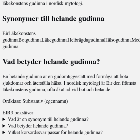
läkekonstens gudinna i nordisk mytologi.
Synonymer till helande gudinna
Eir
Läkekonstens
gudinna
Botgudinna
Läkegudinna
Helbrägdagudinna
Hälsogudinna
Med
gudinna
Vad betyder helande gudinna?
En helande gudinna är en gudomliggestalt med förmåga att bota
sjukdomar och återställa hälsa. I nordisk mytologi är Eir den främsta
läkekonstens gudinna, ofta åkallad vid bot och helande.
Ordklass: Substantiv (egennamn)
EIR
3 bokstäver
Vad är en synonym till helande gudinna?
Vad betyder helande gudinna?
Vilket korsordssvar passar för helande gudinna?