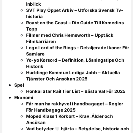
Inblick
SVT Play Öppet Arkiv – Utforska Svensk Tv-
historia
Roast on the Coast – Din Guide Till Komedins
Topp
Filmer med Chris Hemsworth – Upptäck
Filmkarriären
Lego Lord of the Rings – Detaljerade Ikoner För
Samlare
Yo-yo Korsord – Definition, Lösningstips Och
Historik
Huddinge Kommun Lediga Jobb – Aktuella
Tjänster Och Ansökan 2025
Spel
Honkai Star Rail Tier List – Bästa Val För 2025
Ekonomi
Får man ha rakhyvel i handbagaget – Regler
För Handbagage 2025
Moped Klass 1 Körkort – Krav, Ålder och
Ansökan
Vad betyder
hjärta – Betydelse, historia och