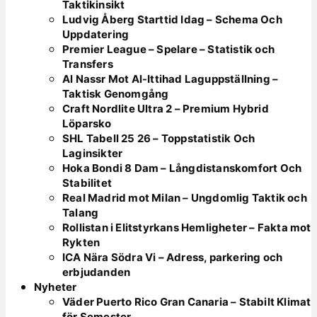
Taktikinsikt
Ludvig Åberg Starttid Idag – Schema Och
Uppdatering
Premier League – Spelare – Statistik och
Transfers
Al Nassr Mot Al-Ittihad Laguppställning –
Taktisk Genomgång
Craft Nordlite Ultra 2 – Premium Hybrid
Löparsko
SHL Tabell 25 26 – Toppstatistik Och
Laginsikter
Hoka Bondi 8 Dam – Långdistanskomfort Och
Stabilitet
Real Madrid mot Milan – Ungdomlig Taktik och
Talang
Rollistan i Elitstyrkans Hemligheter – Fakta mot
Rykten
ICA Nära Södra Vi – Adress, parkering och
erbjudanden
Nyheter
Väder Puerto Rico Gran Canaria – Stabilt Klimat
för Semester