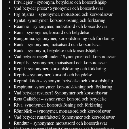
Privilegier – synonym, betydelse och korsordshjälp
Vad betyder prosa? Synonymer och korsordssvar
Psg Stjärna – synonymer, motsatsord och korsordssvar
Pyntat: synonymer, korsordslösning och förklaring
Råämne – synonymer, motsatsord och korsordssvar
Ram – synonymer, korsord och betydelse
Rangordna: synonymer, korsordslösning och förklaring
Rank – synonymer, motsatsord och korsordssvar
Rauk – synonym, betydelse och korsordshjälp
Vad betyder regelbunden? Synonymer och korsordssvar
Renpäls – synonymer, motsatsord och korsordssvar
Replik: synonymer, korsordslösning och förklaring
Repris – synonymer, korsord och betydelse
Reproduktion – synonym, betydelse och korsordshjälp
Respirerat: synonymer, korsordslösning och förklaring
Vad betyder resurser? Synonymer och korsordssvar
Reta Gallfeber – synonymer, korsord och betydelse
Riva: synonymer, korsordslösning och förklaring
Rönnbäck – synonymer, motsatsord och korsordssvar
Vad betyder runalfabetet? Synonymer och korsordssvar
Rundtur – synonymer, motsatsord och korsordssvar
Vad betyder rymdåldern? Synonymer och korsordssvar