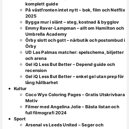
komplett guide
På västfronten intet nytt – bok, film och Netflix
2025
Bygga mur i slänt – steg, kostnad & bygglov
Emmy Raver-Lampman – allt om Hamilton och
Umbrella Academy
Örby slott och gott – närbutik och postombud i
Örby
UD Las Palmas matcher: spelschema, biljetter
och arena
Gel iQ Less But Better – Depend guide och
recension
Gel iQ Less But Better – enkel gel utan prep för
lång hållbarhet
Kultur
Coco Wyo Coloring Pages – Gratis Utskrivbara
Motiv
Filmer med Angelina Jolie – Bästa listan och
full filmografi 2024
Sport
Arsenal vs Leeds United – Seger och