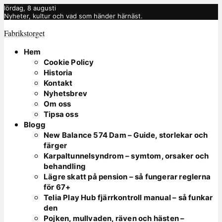
lördag, 8 augusti
Nyheter, kultur och vad som händer härnäst.
Fabrikstorget
Hem
Cookie Policy
Historia
Kontakt
Nyhetsbrev
Om oss
Tipsa oss
Blogg
New Balance 574 Dam – Guide, storlekar och
färger
Karpaltunnelsyndrom – symtom, orsaker och
behandling
Lägre skatt på pension – så fungerar reglerna
för 67+
Telia Play Hub fjärrkontroll manual – så funkar
den
Pojken, mullvaden, räven och hästen –