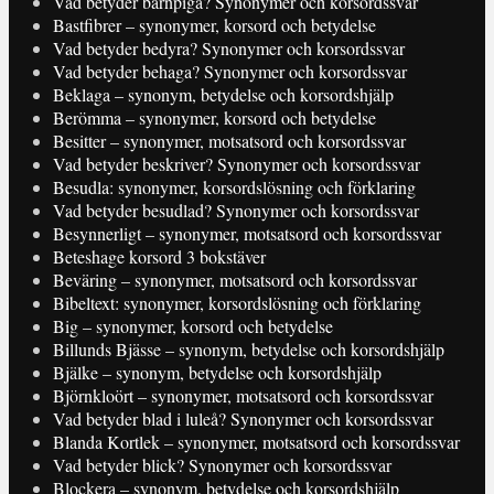
Vad betyder barnpiga? Synonymer och korsordssvar
Bastfibrer – synonymer, korsord och betydelse
Vad betyder bedyra? Synonymer och korsordssvar
Vad betyder behaga? Synonymer och korsordssvar
Beklaga – synonym, betydelse och korsordshjälp
Berömma – synonymer, korsord och betydelse
Besitter – synonymer, motsatsord och korsordssvar
Vad betyder beskriver? Synonymer och korsordssvar
Besudla: synonymer, korsordslösning och förklaring
Vad betyder besudlad? Synonymer och korsordssvar
Besynnerligt – synonymer, motsatsord och korsordssvar
Beteshage korsord 3 bokstäver
Beväring – synonymer, motsatsord och korsordssvar
Bibeltext: synonymer, korsordslösning och förklaring
Big – synonymer, korsord och betydelse
Billunds Bjässe – synonym, betydelse och korsordshjälp
Bjälke – synonym, betydelse och korsordshjälp
Björnkloört – synonymer, motsatsord och korsordssvar
Vad betyder blad i luleå? Synonymer och korsordssvar
Blanda Kortlek – synonymer, motsatsord och korsordssvar
Vad betyder blick? Synonymer och korsordssvar
Blockera – synonym, betydelse och korsordshjälp