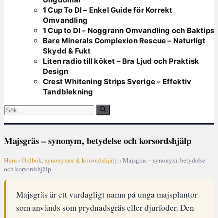
1 Cup To Dl – Enkel Guide för Korrekt
Omvandling
1 Cup to Dl – Noggrann Omvandling och Baktips
Bare Minerals Complexion Rescue – Naturligt
Skydd & Fukt
Liten radio till köket – Bra Ljud och Praktisk
Design
Crest Whitening Strips Sverige – Effektiv
Tandblekning
Sök
efter:
Majsgräs – synonym, betydelse och korsordshjälp
Hem
›
Ordbok, synonymer & korsordshjälp
› Majsgräs – synonym, betydelse
och korsordshjälp
Majsgräs är ett vardagligt namn på unga majsplantor
som används som prydnadsgräs eller djurfoder. Den