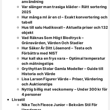
användning
Var slänger man trasiga kläder – Rätt sortering
2025
Hur många ml är en cl – Exakt konvertering och
tabell
Hus till salu Hudiksvall – Aktuella priser och 132
objekt
Vad Räknas Som Högt Blodtryck –
Gränsvärden, Värden Och Stadier
Hur Säker Är Ditt Lösenord – Testa och
Förbättra med NIST
Hur kall ska en frys vara – Optimal temperatur
och mätningstips
Grythyttan Stolar Gamla Modeller – Guide till
Historia och Värde
Lisa Larson Figurer Värde – Priser, Värdering
och Auktionstips
Nyttig billig mat veckomeny – Under 300 kr för
4 personer
Livsstil
Nike Tech Fleece Junior – Bekväm Stil För
Ungdomar