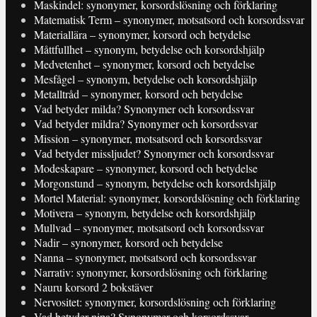
Maskindel: synonymer, korsordslösning och förklaring
Matematisk Term – synonymer, motsatsord och korsordssvar
Materiallära – synonymer, korsord och betydelse
Måttfullhet – synonym, betydelse och korsordshjälp
Medvetenhet – synonymer, korsord och betydelse
Mesfågel – synonym, betydelse och korsordshjälp
Metalltråd – synonymer, korsord och betydelse
Vad betyder milda? Synonymer och korsordssvar
Vad betyder mildra? Synonymer och korsordssvar
Mission – synonymer, motsatsord och korsordssvar
Vad betyder missljudet? Synonymer och korsordssvar
Modeskapare – synonymer, korsord och betydelse
Morgonstund – synonym, betydelse och korsordshjälp
Mortel Material: synonymer, korsordslösning och förklaring
Motivera – synonym, betydelse och korsordshjälp
Mullvad – synonymer, motsatsord och korsordssvar
Nadir – synonymer, korsord och betydelse
Nanna – synonymer, motsatsord och korsordssvar
Narrativ: synonymer, korsordslösning och förklaring
Nauru korsord 2 bokstäver
Nervositet: synonymer, korsordslösning och förklaring
Vad betyder nipa? Synonymer och korsordssvar