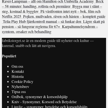
Raver-Lampman – allt om Hamilton och Umbrella Academy
Beck
– 58 minuter: handling, rollista och premiärer
Bygga mur i slänt –
steg, kostnad & bygglov
På västfronten intet nytt – bok, film och
Netflix 2025
Pojken, mullvaden, räven och hästen – komplett guide
Telia Play Hub fjärrkontroll manual – så funkar den
Lägre skatt på
pension – så fungerar reglerna för 67+
Karpaltunnelsyndrom –
symtom, orsaker och behandling
fabrikstorget.se är en modern guide till nyheter och kultur —
kurerad, snabb och lätt att navigera.
Populärt
Om oss
Kontakt
Historia
Cookie Policy
Nyhetsbrev
Tipsa oss
Ordbok, synonymer & korsordshjälp
Kniv - Synonymer, Korsord och Betydelse
Ljuvlig – synonymer, betydelse och korsordshjälp