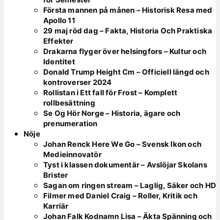
Första mannen på månen – Historisk Resa med
Apollo 11
29 maj röd dag – Fakta, Historia Och Praktiska
Effekter
Drakarna flyger över helsingfors – Kultur och
Identitet
Donald Trump Height Cm – Officiell längd och
kontroverser 2024
Rollistan i Ett fall för Frost – Komplett
rollbesättning
Se Og Hör Norge – Historia, ägare och
prenumeration
Nöje
Johan Renck Here We Go – Svensk Ikon och
Medieinnovatör
Tyst i klassen dokumentär – Avslöjar Skolans
Brister
Sagan om ringen stream – Laglig, Säker och HD
Filmer med Daniel Craig – Roller, Kritik och
Karriär
Johan Falk Kodnamn Lisa – Äkta Spänning och