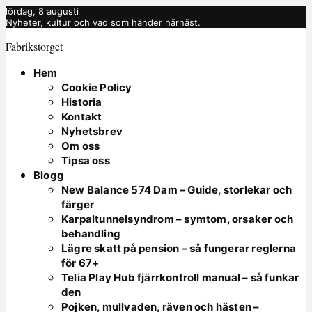
lördag, 8 augusti
Nyheter, kultur och vad som händer härnäst.
Fabrikstorget
Hem
Cookie Policy
Historia
Kontakt
Nyhetsbrev
Om oss
Tipsa oss
Blogg
New Balance 574 Dam – Guide, storlekar och
färger
Karpaltunnelsyndrom – symtom, orsaker och
behandling
Lägre skatt på pension – så fungerar reglerna
för 67+
Telia Play Hub fjärrkontroll manual – så funkar
den
Pojken, mullvaden, räven och hästen –