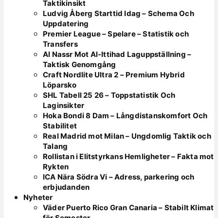
Taktikinsikt
Ludvig Åberg Starttid Idag – Schema Och
Uppdatering
Premier League – Spelare – Statistik och
Transfers
Al Nassr Mot Al-Ittihad Laguppställning –
Taktisk Genomgång
Craft Nordlite Ultra 2 – Premium Hybrid
Löparsko
SHL Tabell 25 26 – Toppstatistik Och
Laginsikter
Hoka Bondi 8 Dam – Långdistanskomfort Och
Stabilitet
Real Madrid mot Milan – Ungdomlig Taktik och
Talang
Rollistan i Elitstyrkans Hemligheter – Fakta mot
Rykten
ICA Nära Södra Vi – Adress, parkering och
erbjudanden
Nyheter
Väder Puerto Rico Gran Canaria – Stabilt Klimat
för Semester