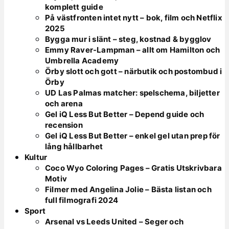
komplett guide
På västfronten intet nytt – bok, film och Netflix
2025
Bygga mur i slänt – steg, kostnad & bygglov
Emmy Raver-Lampman – allt om Hamilton och
Umbrella Academy
Örby slott och gott – närbutik och postombud i
Örby
UD Las Palmas matcher: spelschema, biljetter
och arena
Gel iQ Less But Better – Depend guide och
recension
Gel iQ Less But Better – enkel gel utan prep för
lång hållbarhet
Kultur
Coco Wyo Coloring Pages – Gratis Utskrivbara
Motiv
Filmer med Angelina Jolie – Bästa listan och
full filmografi 2024
Sport
Arsenal vs Leeds United – Seger och