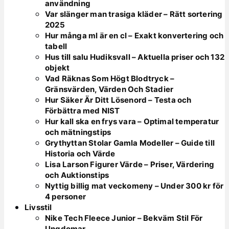
användning
Var slänger man trasiga kläder – Rätt sortering
2025
Hur många ml är en cl – Exakt konvertering och
tabell
Hus till salu Hudiksvall – Aktuella priser och 132
objekt
Vad Räknas Som Högt Blodtryck –
Gränsvärden, Värden Och Stadier
Hur Säker Är Ditt Lösenord – Testa och
Förbättra med NIST
Hur kall ska en frys vara – Optimal temperatur
och mätningstips
Grythyttan Stolar Gamla Modeller – Guide till
Historia och Värde
Lisa Larson Figurer Värde – Priser, Värdering
och Auktionstips
Nyttig billig mat veckomeny – Under 300 kr för
4 personer
Livsstil
Nike Tech Fleece Junior – Bekväm Stil För
Ungdomar