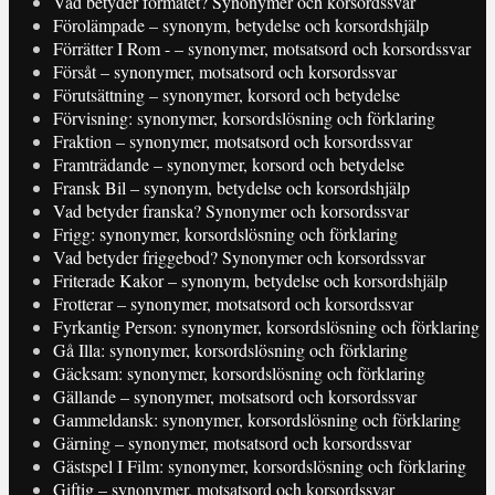
Vad betyder förmätet? Synonymer och korsordssvar
Förolämpade – synonym, betydelse och korsordshjälp
Förrätter I Rom - – synonymer, motsatsord och korsordssvar
Försåt – synonymer, motsatsord och korsordssvar
Förutsättning – synonymer, korsord och betydelse
Förvisning: synonymer, korsordslösning och förklaring
Fraktion – synonymer, motsatsord och korsordssvar
Framträdande – synonymer, korsord och betydelse
Fransk Bil – synonym, betydelse och korsordshjälp
Vad betyder franska? Synonymer och korsordssvar
Frigg: synonymer, korsordslösning och förklaring
Vad betyder friggebod? Synonymer och korsordssvar
Friterade Kakor – synonym, betydelse och korsordshjälp
Frotterar – synonymer, motsatsord och korsordssvar
Fyrkantig Person: synonymer, korsordslösning och förklaring
Gå Illa: synonymer, korsordslösning och förklaring
Gäcksam: synonymer, korsordslösning och förklaring
Gällande – synonymer, motsatsord och korsordssvar
Gammeldansk: synonymer, korsordslösning och förklaring
Gärning – synonymer, motsatsord och korsordssvar
Gästspel I Film: synonymer, korsordslösning och förklaring
Giftig – synonymer, motsatsord och korsordssvar