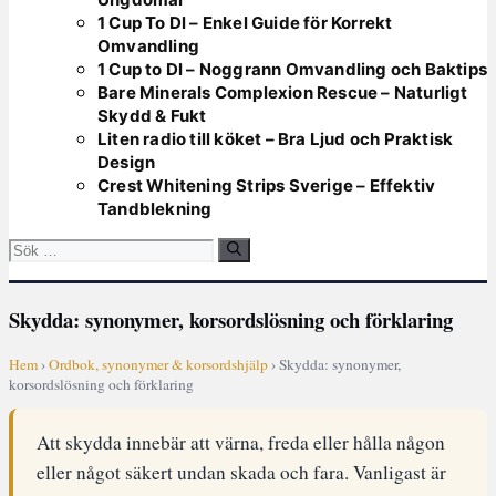
1 Cup To Dl – Enkel Guide för Korrekt
Omvandling
1 Cup to Dl – Noggrann Omvandling och Baktips
Bare Minerals Complexion Rescue – Naturligt
Skydd & Fukt
Liten radio till köket – Bra Ljud och Praktisk
Design
Crest Whitening Strips Sverige – Effektiv
Tandblekning
Sök
efter:
Skydda: synonymer, korsordslösning och förklaring
Hem
›
Ordbok, synonymer & korsordshjälp
› Skydda: synonymer,
korsordslösning och förklaring
Att skydda innebär att värna, freda eller hålla någon
eller något säkert undan skada och fara. Vanligast är