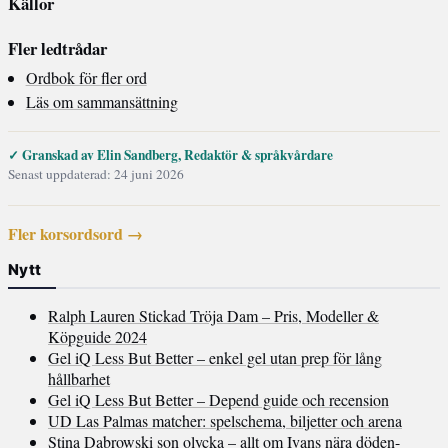
Källor
Fler ledtrådar
Ordbok för fler ord
Läs om sammansättning
✓ Granskad av Elin Sandberg, Redaktör & språkvårdare
Senast uppdaterad: 24 juni 2026
Fler korsordsord →
Nytt
Ralph Lauren Stickad Tröja Dam – Pris, Modeller &
Köpguide 2024
Gel iQ Less But Better – enkel gel utan prep för lång
hållbarhet
Gel iQ Less But Better – Depend guide och recension
UD Las Palmas matcher: spelschema, biljetter och arena
Stina Dabrowski son olycka – allt om Ivans nära döden-