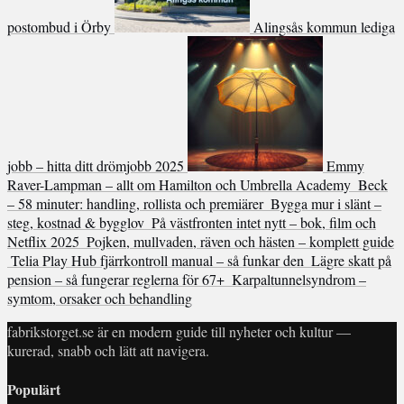
postombud i Örby
Alingsås kommun lediga
jobb – hitta ditt drömjobb 2025
Emmy
Raver-Lampman – allt om Hamilton och Umbrella Academy
Beck
– 58 minuter: handling, rollista och premiärer
Bygga mur i slänt –
steg, kostnad & bygglov
På västfronten intet nytt – bok, film och
Netflix 2025
Pojken, mullvaden, räven och hästen – komplett guide
Telia Play Hub fjärrkontroll manual – så funkar den
Lägre skatt på
pension – så fungerar reglerna för 67+
Karpaltunnelsyndrom –
symtom, orsaker och behandling
fabrikstorget.se är en modern guide till nyheter och kultur —
kurerad, snabb och lätt att navigera.
Populärt