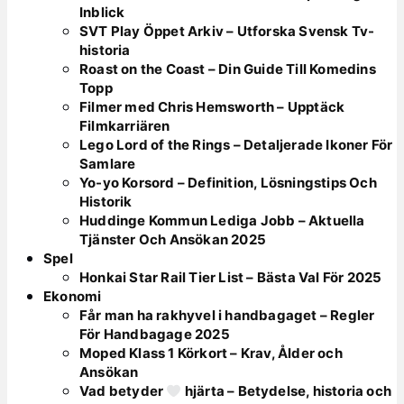
Inblick
SVT Play Öppet Arkiv – Utforska Svensk Tv-
historia
Roast on the Coast – Din Guide Till Komedins
Topp
Filmer med Chris Hemsworth – Upptäck
Filmkarriären
Lego Lord of the Rings – Detaljerade Ikoner För
Samlare
Yo-yo Korsord – Definition, Lösningstips Och
Historik
Huddinge Kommun Lediga Jobb – Aktuella
Tjänster Och Ansökan 2025
Spel
Honkai Star Rail Tier List – Bästa Val För 2025
Ekonomi
Får man ha rakhyvel i handbagaget – Regler
För Handbagage 2025
Moped Klass 1 Körkort – Krav, Ålder och
Ansökan
Vad betyder
hjärta – Betydelse, historia och