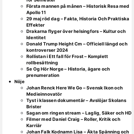
Första mannen på månen – Historisk Resa med
Apollo 11
29 maj röd dag – Fakta, Historia Och Praktiska
Effekter
Drakarna flyger över helsingfors – Kultur och
Identitet
Donald Trump Height Cm – Officiell längd och
kontroverser 2024
Rollistan i Ett fall för Frost – Komplett
rollbesättning
Se Og Hör Norge – Historia, ägare och
prenumeration
Nöje
Johan Renck Here We Go – Svensk Ikon och
Medieinnovatör
Tyst i klassen dokumentär – Avslöjar Skolans
Brister
Sagan om ringen stream – Laglig, Säker och HD
Filmer med Daniel Craig – Roller, Kritik och
Karriär
Johan Falk Kodnamn Lisa – Äkta Spänning och