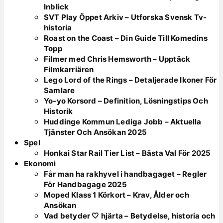
Inblick
SVT Play Öppet Arkiv – Utforska Svensk Tv-
historia
Roast on the Coast – Din Guide Till Komedins
Topp
Filmer med Chris Hemsworth – Upptäck
Filmkarriären
Lego Lord of the Rings – Detaljerade Ikoner För
Samlare
Yo-yo Korsord – Definition, Lösningstips Och
Historik
Huddinge Kommun Lediga Jobb – Aktuella
Tjänster Och Ansökan 2025
Spel
Honkai Star Rail Tier List – Bästa Val För 2025
Ekonomi
Får man ha rakhyvel i handbagaget – Regler
För Handbagage 2025
Moped Klass 1 Körkort – Krav, Ålder och
Ansökan
Vad betyder 🤍 hjärta – Betydelse, historia och