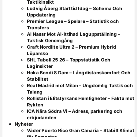
Taktikinsikt
Ludvig Åberg Starttid Idag – Schema Och
Uppdatering
Premier League – Spelare – Statistik och
Transfers
Al Nassr Mot Al-Ittihad Laguppställning –
Taktisk Genomgång
Craft Nordlite Ultra 2 – Premium Hybrid
Löparsko
SHL Tabell 25 26 – Toppstatistik Och
Laginsikter
Hoka Bondi 8 Dam – Långdistanskomfort Och
Stabilitet
Real Madrid mot Milan – Ungdomlig Taktik och
Talang
Rollistan i Elitstyrkans Hemligheter – Fakta mot
Rykten
ICA Nära Södra Vi – Adress, parkering och
erbjudanden
Nyheter
Väder Puerto Rico Gran Canaria – Stabilt Klimat
för Semester