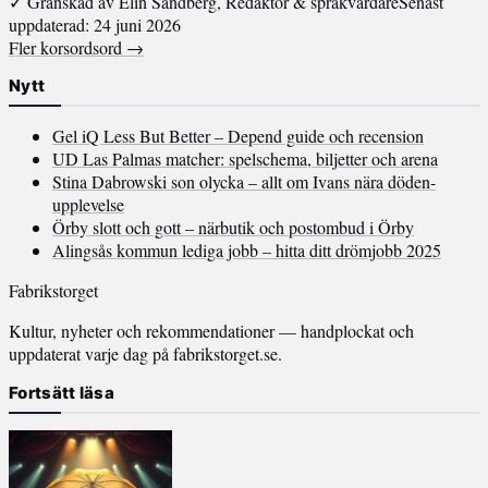
✓ Granskad av Elin Sandberg, Redaktör & språkvårdare
Senast
uppdaterad: 24 juni 2026
Fler korsordsord →
Nytt
Gel iQ Less But Better – Depend guide och recension
UD Las Palmas matcher: spelschema, biljetter och arena
Stina Dabrowski son olycka – allt om Ivans nära döden-
upplevelse
Örby slott och gott – närbutik och postombud i Örby
Alingsås kommun lediga jobb – hitta ditt drömjobb 2025
Fabrikstorget
Kultur, nyheter och rekommendationer — handplockat och
uppdaterat varje dag på fabrikstorget.se.
Fortsätt läsa