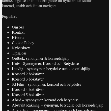
fabrikstorget.se är en modern guide till nyheter och kultur —
kurerad, snabb och lätt att navigera.
Populärt
Om oss
Kontakt
Historia
Cookie Policy
Nyhetsbrev
Tipsa oss
Ordbok, synonymer & korsordshjälp
Kniv - Synonymer, Korsord och Betydelse
Ljuvlig – synonymer, betydelse och korsordshjälp
Korsord 2 bokstäver
Korsord 3 bokstäver
3d Film – synonymer, korsord och betydelse
Korsord 4 bokstäver
Korsord 5 bokstäver
Absid – synonymer, korsord och betydelse
Abstrakt Räkning – synonym, betydelse och korsordshjälp
Ackordera – synonymer, motsatsord och korsordssvar