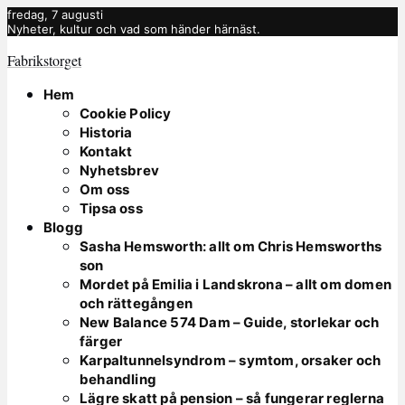
fredag, 7 augusti
Nyheter, kultur och vad som händer härnäst.
Fabrikstorget
Hem
Cookie Policy
Historia
Kontakt
Nyhetsbrev
Om oss
Tipsa oss
Blogg
Sasha Hemsworth: allt om Chris Hemsworths
son
Mordet på Emilia i Landskrona – allt om domen
och rättegången
New Balance 574 Dam – Guide, storlekar och
färger
Karpaltunnelsyndrom – symtom, orsaker och
behandling
Lägre skatt på pension – så fungerar reglerna