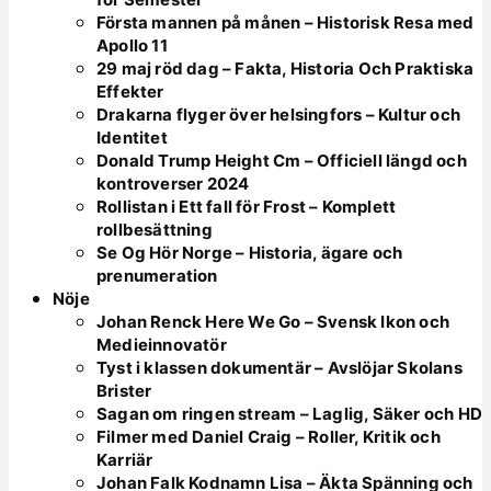
Första mannen på månen – Historisk Resa med
Apollo 11
29 maj röd dag – Fakta, Historia Och Praktiska
Effekter
Drakarna flyger över helsingfors – Kultur och
Identitet
Donald Trump Height Cm – Officiell längd och
kontroverser 2024
Rollistan i Ett fall för Frost – Komplett
rollbesättning
Se Og Hör Norge – Historia, ägare och
prenumeration
Nöje
Johan Renck Here We Go – Svensk Ikon och
Medieinnovatör
Tyst i klassen dokumentär – Avslöjar Skolans
Brister
Sagan om ringen stream – Laglig, Säker och HD
Filmer med Daniel Craig – Roller, Kritik och
Karriär
Johan Falk Kodnamn Lisa – Äkta Spänning och