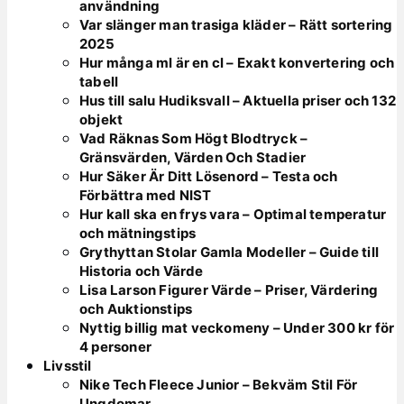
användning
Var slänger man trasiga kläder – Rätt sortering
2025
Hur många ml är en cl – Exakt konvertering och
tabell
Hus till salu Hudiksvall – Aktuella priser och 132
objekt
Vad Räknas Som Högt Blodtryck –
Gränsvärden, Värden Och Stadier
Hur Säker Är Ditt Lösenord – Testa och
Förbättra med NIST
Hur kall ska en frys vara – Optimal temperatur
och mätningstips
Grythyttan Stolar Gamla Modeller – Guide till
Historia och Värde
Lisa Larson Figurer Värde – Priser, Värdering
och Auktionstips
Nyttig billig mat veckomeny – Under 300 kr för
4 personer
Livsstil
Nike Tech Fleece Junior – Bekväm Stil För
Ungdomar