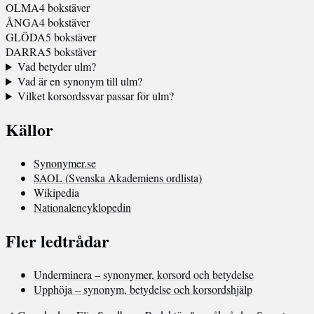
OLMA
4 bokstäver
ÅNGA
4 bokstäver
GLÖDA
5 bokstäver
DARRA
5 bokstäver
Vad betyder ulm?
Vad är en synonym till ulm?
Vilket korsordssvar passar för ulm?
Källor
Synonymer.se
SAOL (Svenska Akademiens ordlista)
Wikipedia
Nationalencyklopedin
Fler ledtrådar
Underminera – synonymer, korsord och betydelse
Upphöja – synonym, betydelse och korsordshjälp