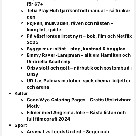
för 67+
Telia Play Hub fjärrkontroll manual – så funkar
den
Pojken, mullvaden, räven och hästen –
komplett guide
På västfronten intet nytt – bok, film och Netflix
2025
Bygga mur i slänt – steg, kostnad & bygglov
Emmy Raver-Lampman – allt om Hamilton och
Umbrella Academy
Örby slott och gott – närbutik och postombud i
Örby
UD Las Palmas matcher: spelschema, biljetter
och arena
Kultur
Coco Wyo Coloring Pages – Gratis Utskrivbara
Motiv
Filmer med Angelina Jolie – Bästa listan och
full filmografi 2024
Sport
Arsenal vs Leeds United – Seger och