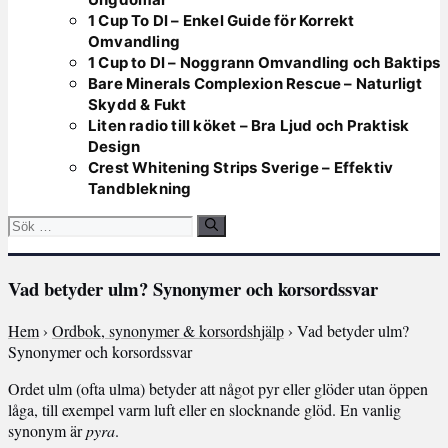
1 Cup To Dl – Enkel Guide för Korrekt
Omvandling
1 Cup to Dl – Noggrann Omvandling och Baktips
Bare Minerals Complexion Rescue – Naturligt
Skydd & Fukt
Liten radio till köket – Bra Ljud och Praktisk
Design
Crest Whitening Strips Sverige – Effektiv
Tandblekning
Sök
efter:
Vad betyder ulm? Synonymer och korsordssvar
Hem
›
Ordbok, synonymer & korsordshjälp
› Vad betyder ulm?
Synonymer och korsordssvar
Ordet ulm (ofta ulma) betyder att något pyr eller glöder utan öppen
låga, till exempel varm luft eller en slocknande glöd. En vanlig
synonym är
pyra
.