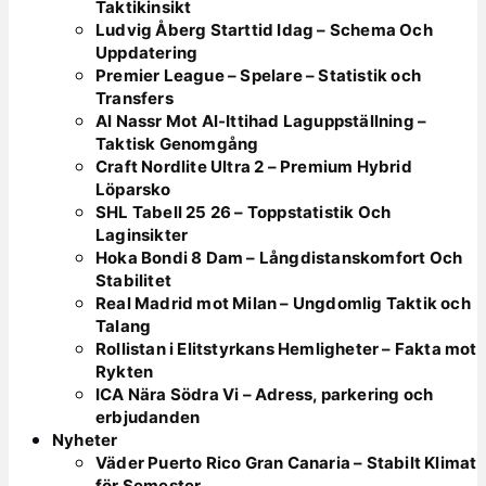
Taktikinsikt
Ludvig Åberg Starttid Idag – Schema Och
Uppdatering
Premier League – Spelare – Statistik och
Transfers
Al Nassr Mot Al-Ittihad Laguppställning –
Taktisk Genomgång
Craft Nordlite Ultra 2 – Premium Hybrid
Löparsko
SHL Tabell 25 26 – Toppstatistik Och
Laginsikter
Hoka Bondi 8 Dam – Långdistanskomfort Och
Stabilitet
Real Madrid mot Milan – Ungdomlig Taktik och
Talang
Rollistan i Elitstyrkans Hemligheter – Fakta mot
Rykten
ICA Nära Södra Vi – Adress, parkering och
erbjudanden
Nyheter
Väder Puerto Rico Gran Canaria – Stabilt Klimat
för Semester