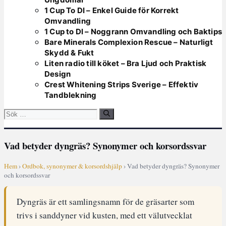
1 Cup To Dl – Enkel Guide för Korrekt
Omvandling
1 Cup to Dl – Noggrann Omvandling och Baktips
Bare Minerals Complexion Rescue – Naturligt
Skydd & Fukt
Liten radio till köket – Bra Ljud och Praktisk
Design
Crest Whitening Strips Sverige – Effektiv
Tandblekning
Sök
efter:
Vad betyder dyngräs? Synonymer och korsordssvar
Hem
›
Ordbok, synonymer & korsordshjälp
› Vad betyder dyngräs? Synonymer
och korsordssvar
Dyngräs är ett samlingsnamn för de gräsarter som
trivs i sanddyner vid kusten, med ett välutvecklat