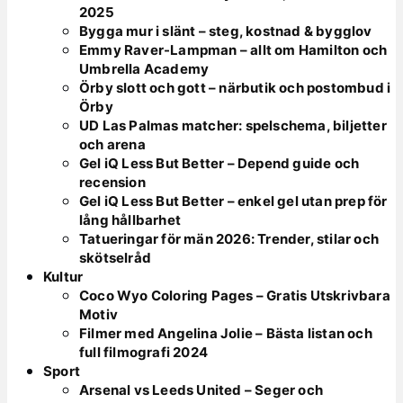
2025
Bygga mur i slänt – steg, kostnad & bygglov
Emmy Raver-Lampman – allt om Hamilton och
Umbrella Academy
Örby slott och gott – närbutik och postombud i
Örby
UD Las Palmas matcher: spelschema, biljetter
och arena
Gel iQ Less But Better – Depend guide och
recension
Gel iQ Less But Better – enkel gel utan prep för
lång hållbarhet
Tatueringar för män 2026: Trender, stilar och
skötselråd
Kultur
Coco Wyo Coloring Pages – Gratis Utskrivbara
Motiv
Filmer med Angelina Jolie – Bästa listan och
full filmografi 2024
Sport
Arsenal vs Leeds United – Seger och