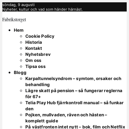
söndag, 9 augusti
Nyheter, kultur och vad som händer härnäst.
Fabrikstorget
Hem
Cookie Policy
Historia
Kontakt
Nyhetsbrev
Om oss
Tipsa oss
Blogg
Karpaltunnelsyndrom – symtom, orsaker och
behandling
Lägre skatt på pension – så fungerar reglerna
för 67+
Telia Play Hub fjärrkontroll manual – så funkar
den
Pojken, mullvaden, räven och hästen –
komplett guide
På västfronten intet nytt – bok, film och Netflix