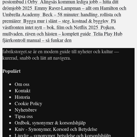
postombud i Örby
Alingsås kommun lediga jobb – hitta ditt
drömjobb 2025
Emmy Raver-Lampman – allt om Hamilton och
Umbrella Academy
Beck – 58 minuter: handling, rollista och
premiärer
Bygga mur i slänt – steg, kostnad & bygglov
På
västfronten intet nytt – bok, film och Netflix 2025
Pojken,
mullvaden, räven och hästen – komplett guide
Telia Play Hub
fjärrkontroll manual – så funkar den
fabrikstorget.se är en modern guide till nyheter och kultur —
kurerad, snabb och lätt att navigera.
Populärt
Om oss
Kontakt
Historia
Cookie Policy
Nyhetsbrev
Tipsa oss
Ordbok, synonymer & korsordshjälp
Kniv - Synonymer, Korsord och Betydelse
Ljuvlig – synonymer, betydelse och korsordshjälp