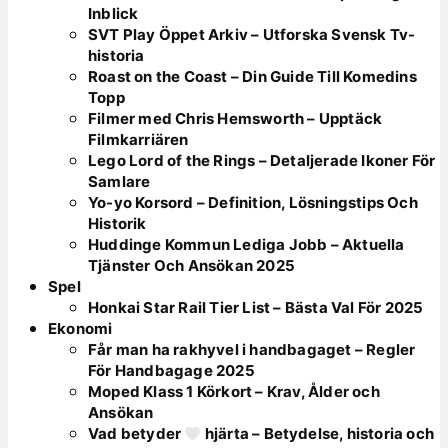
Inblick
SVT Play Öppet Arkiv – Utforska Svensk Tv-
historia
Roast on the Coast – Din Guide Till Komedins
Topp
Filmer med Chris Hemsworth – Upptäck
Filmkarriären
Lego Lord of the Rings – Detaljerade Ikoner För
Samlare
Yo-yo Korsord – Definition, Lösningstips Och
Historik
Huddinge Kommun Lediga Jobb – Aktuella
Tjänster Och Ansökan 2025
Spel
Honkai Star Rail Tier List – Bästa Val För 2025
Ekonomi
Får man ha rakhyvel i handbagaget – Regler
För Handbagage 2025
Moped Klass 1 Körkort – Krav, Ålder och
Ansökan
Vad betyder
hjärta – Betydelse, historia och