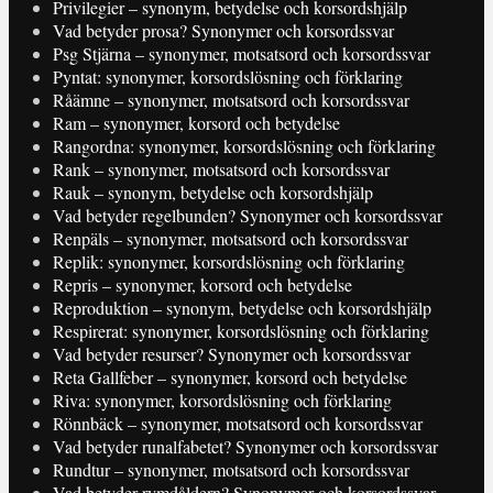
Privilegier – synonym, betydelse och korsordshjälp
Vad betyder prosa? Synonymer och korsordssvar
Psg Stjärna – synonymer, motsatsord och korsordssvar
Pyntat: synonymer, korsordslösning och förklaring
Råämne – synonymer, motsatsord och korsordssvar
Ram – synonymer, korsord och betydelse
Rangordna: synonymer, korsordslösning och förklaring
Rank – synonymer, motsatsord och korsordssvar
Rauk – synonym, betydelse och korsordshjälp
Vad betyder regelbunden? Synonymer och korsordssvar
Renpäls – synonymer, motsatsord och korsordssvar
Replik: synonymer, korsordslösning och förklaring
Repris – synonymer, korsord och betydelse
Reproduktion – synonym, betydelse och korsordshjälp
Respirerat: synonymer, korsordslösning och förklaring
Vad betyder resurser? Synonymer och korsordssvar
Reta Gallfeber – synonymer, korsord och betydelse
Riva: synonymer, korsordslösning och förklaring
Rönnbäck – synonymer, motsatsord och korsordssvar
Vad betyder runalfabetet? Synonymer och korsordssvar
Rundtur – synonymer, motsatsord och korsordssvar
Vad betyder rymdåldern? Synonymer och korsordssvar