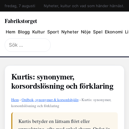
fredag, 7 augusti
Nyheter, kultur och vad som händer härnäst.
Fabrikstorget
Hem
Blogg
Kultur
Sport
Nyheter
Nöje
Spel
Ekonomi
Li
Sök
efter:
Kurtis: synonymer,
korsordslösning och förklaring
Hem
›
Ordbok, synonymer & korsordshjälp
› Kurtis: synonymer,
korsordslösning och förklaring
Kurtis betyder en lättsam flört eller
uppvaktning, ofta med enkel charm. Ordet är