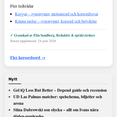
Fler ledtrådar
Kaggar – synonymer, motsatsord och korsordssvar
Känna ruelse – synonymer, korsord och betydelse
✓ Granskad av Elin Sandberg, Redaktör & språkvårdare
Senast uppdaterad: 24 juni 2026
Fler korsordsord →
Nytt
Gel iQ Less But Better – Depend guide och recension
UD Las Palmas matcher: spelschema, biljetter och
arena
Stina Dabrowski son olycka – allt om Ivans nära
döden-upplevelse