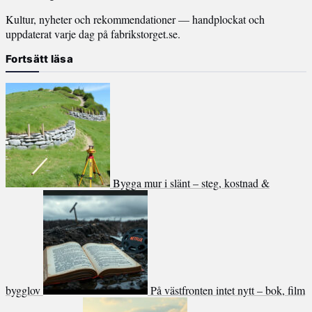
Kultur, nyheter och rekommendationer — handplockat och
uppdaterat varje dag på fabrikstorget.se.
Fortsätt läsa
Bygga mur i slänt – steg, kostnad &
bygglov
På västfronten intet nytt – bok, film