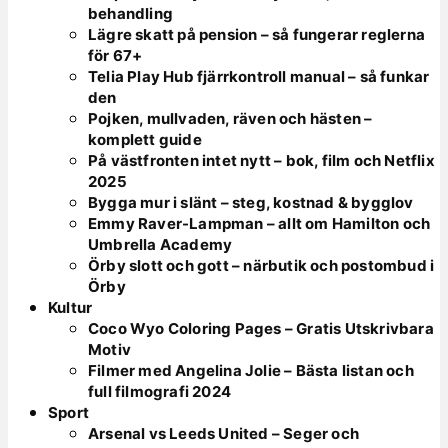
behandling
Lägre skatt på pension – så fungerar reglerna
för 67+
Telia Play Hub fjärrkontroll manual – så funkar
den
Pojken, mullvaden, räven och hästen –
komplett guide
På västfronten intet nytt – bok, film och Netflix
2025
Bygga mur i slänt – steg, kostnad & bygglov
Emmy Raver-Lampman – allt om Hamilton och
Umbrella Academy
Örby slott och gott – närbutik och postombud i
Örby
Kultur
Coco Wyo Coloring Pages – Gratis Utskrivbara
Motiv
Filmer med Angelina Jolie – Bästa listan och
full filmografi 2024
Sport
Arsenal vs Leeds United – Seger och