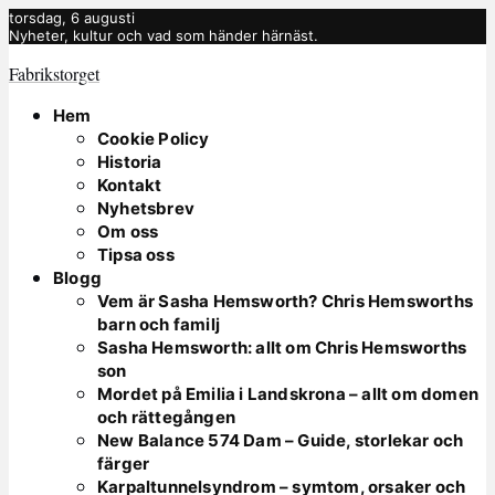
torsdag, 6 augusti
Nyheter, kultur och vad som händer härnäst.
Fabrikstorget
Hem
Cookie Policy
Historia
Kontakt
Nyhetsbrev
Om oss
Tipsa oss
Blogg
Vem är Sasha Hemsworth? Chris Hemsworths
barn och familj
Sasha Hemsworth: allt om Chris Hemsworths
son
Mordet på Emilia i Landskrona – allt om domen
och rättegången
New Balance 574 Dam – Guide, storlekar och
färger
Karpaltunnelsyndrom – symtom, orsaker och