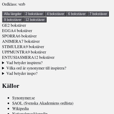
Ordklass: verb
Alla längder
2 bokstäver
4 bokstäver
6 bokstäver
7 bokstäver
9 bokstäver
12 bokstäver
GE
2 bokstäver
EGGA
4 bokstäver
SPORRA
6 bokstäver
ANIMERA
7 bokstäver
STIMULERA
9 bokstäver
UPPMUNTRA
9 bokstäver
ENTUSIASMERA
12 bokstäver
Vad betyder inspirera?
Vilka ord är synonymer till inspirera?
Vad betyder inspo?
Källor
Synonymer.se
SAOL (Svenska Akademiens ordlista)
Wikipedia
Nationalencyklopedin