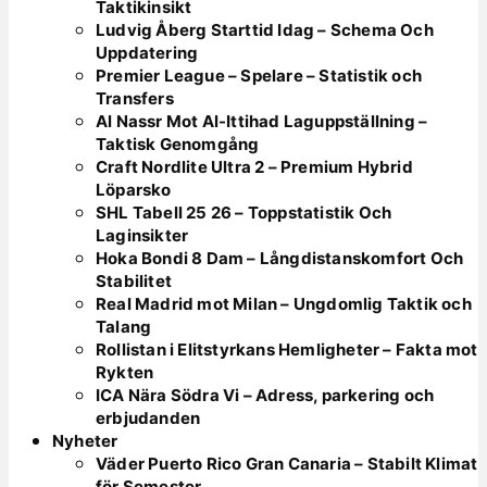
Taktikinsikt
Ludvig Åberg Starttid Idag – Schema Och
Uppdatering
Premier League – Spelare – Statistik och
Transfers
Al Nassr Mot Al-Ittihad Laguppställning –
Taktisk Genomgång
Craft Nordlite Ultra 2 – Premium Hybrid
Löparsko
SHL Tabell 25 26 – Toppstatistik Och
Laginsikter
Hoka Bondi 8 Dam – Långdistanskomfort Och
Stabilitet
Real Madrid mot Milan – Ungdomlig Taktik och
Talang
Rollistan i Elitstyrkans Hemligheter – Fakta mot
Rykten
ICA Nära Södra Vi – Adress, parkering och
erbjudanden
Nyheter
Väder Puerto Rico Gran Canaria – Stabilt Klimat
för Semester