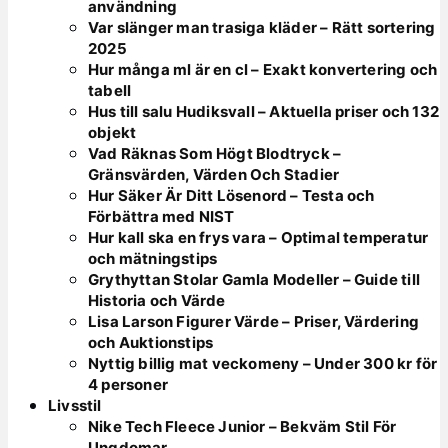
användning
Var slänger man trasiga kläder – Rätt sortering
2025
Hur många ml är en cl – Exakt konvertering och
tabell
Hus till salu Hudiksvall – Aktuella priser och 132
objekt
Vad Räknas Som Högt Blodtryck –
Gränsvärden, Värden Och Stadier
Hur Säker Är Ditt Lösenord – Testa och
Förbättra med NIST
Hur kall ska en frys vara – Optimal temperatur
och mätningstips
Grythyttan Stolar Gamla Modeller – Guide till
Historia och Värde
Lisa Larson Figurer Värde – Priser, Värdering
och Auktionstips
Nyttig billig mat veckomeny – Under 300 kr för
4 personer
Livsstil
Nike Tech Fleece Junior – Bekväm Stil För
Ungdomar