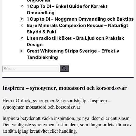
1 Cup To Dl – Enkel Guide för Korrekt
Omvandling
1 Cup to Dl – Noggrann Omvandling och Baktips
Bare Minerals Complexion Rescue – Naturligt
Skydd & Fukt
Liten radio till köket – Bra Ljud och Praktisk
Design
Crest Whitening Strips Sverige – Effektiv
Tandblekning
Sök
efter:
Inspirera – synonymer, motsatsord och korsordssvar
Hem
›
Ordbok, synonymer & korsordshjälp
› Inspirera –
synonymer, motsatsord och korsordssvar
Inspirera betyder att väcka inspiration, ge nya idéer eller entusiasm.
Den vanligaste synonymen är stimulera, som fångar ordets kärna av
att sätta igång kreativitet eller handling.