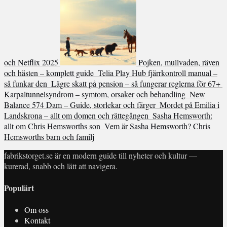
och Netflix 2025
Pojken, mullvaden, räven
och hästen – komplett guide
Telia Play Hub fjärrkontroll manual –
så funkar den
Lägre skatt på pension – så fungerar reglerna för 67+
Karpaltunnelsyndrom – symtom, orsaker och behandling
New
Balance 574 Dam – Guide, storlekar och färger
Mordet på Emilia i
Landskrona – allt om domen och rättegången
Sasha Hemsworth:
allt om Chris Hemsworths son
Vem är Sasha Hemsworth? Chris
Hemsworths barn och familj
fabrikstorget.se är en modern guide till nyheter och kultur —
kurerad, snabb och lätt att navigera.
Populärt
Om oss
Kontakt