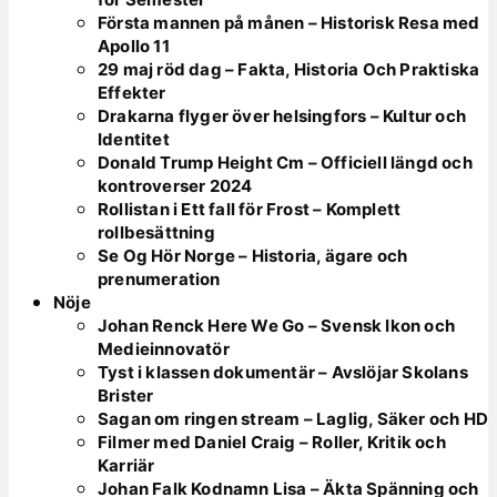
Första mannen på månen – Historisk Resa med
Apollo 11
29 maj röd dag – Fakta, Historia Och Praktiska
Effekter
Drakarna flyger över helsingfors – Kultur och
Identitet
Donald Trump Height Cm – Officiell längd och
kontroverser 2024
Rollistan i Ett fall för Frost – Komplett
rollbesättning
Se Og Hör Norge – Historia, ägare och
prenumeration
Nöje
Johan Renck Here We Go – Svensk Ikon och
Medieinnovatör
Tyst i klassen dokumentär – Avslöjar Skolans
Brister
Sagan om ringen stream – Laglig, Säker och HD
Filmer med Daniel Craig – Roller, Kritik och
Karriär
Johan Falk Kodnamn Lisa – Äkta Spänning och