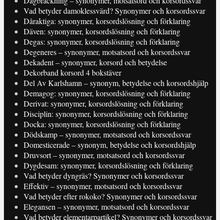
Dagbräckning – synonymer, motsatsord och korsordssvar
Vad betyder damoklessvärd? Synonymer och korsordssvar
Dåraktiga: synonymer, korsordslösning och förklaring
Däven: synonymer, korsordslösning och förklaring
Degas: synonymer, korsordslösning och förklaring
Degeneres – synonymer, motsatsord och korsordssvar
Dekadent – synonymer, korsord och betydelse
Dekorband korsord 4 bokstäver
Del Av Karlshamn – synonym, betydelse och korsordshjälp
Demagog: synonymer, korsordslösning och förklaring
Derivat: synonymer, korsordslösning och förklaring
Disciplin: synonymer, korsordslösning och förklaring
Docka: synonymer, korsordslösning och förklaring
Dödskamp – synonymer, motsatsord och korsordssvar
Domesticerade – synonym, betydelse och korsordshjälp
Druvsort – synonymer, motsatsord och korsordssvar
Dygdesam: synonymer, korsordslösning och förklaring
Vad betyder dyngräs? Synonymer och korsordssvar
Effektiv – synonymer, motsatsord och korsordssvar
Vad betyder efter rokoko? Synonymer och korsordssvar
Elegansen – synonymer, motsatsord och korsordssvar
Vad betyder elementarpartikel? Synonymer och korsordssvar