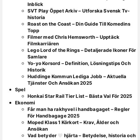
Inblick
SVT Play Öppet Arkiv – Utforska Svensk Tv-
historia
Roast on the Coast – Din Guide Till Komedins
Topp
Filmer med Chris Hemsworth – Upptäck
Filmkarriären
Lego Lord of the Rings – Detaljerade Ikoner För
Samlare
Yo-yo Korsord – Definition, Lösningstips Och
Historik
Huddinge Kommun Lediga Jobb – Aktuella
Tjänster Och Ansökan 2025
Spel
Honkai Star Rail Tier List – Bästa Val För 2025
Ekonomi
Får man ha rakhyvel i handbagaget – Regler
För Handbagage 2025
Moped Klass 1 Körkort – Krav, Ålder och
Ansökan
Vad betyder
hjärta – Betydelse, historia och