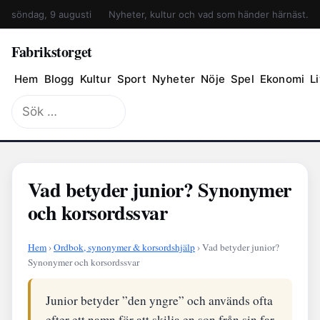
söndag, 9 augusti
Nyheter, kultur och vad som händer härnäst.
Fabrikstorget
Hem
Blogg
Kultur
Sport
Nyheter
Nöje
Spel
Ekonomi
Li
Sök
efter:
Vad betyder junior? Synonymer
och korsordssvar
Hem
›
Ordbok, synonymer & korsordshjälp
› Vad betyder junior?
Synonymer och korsordssvar
Junior betyder ”den yngre” och används ofta
efter ett namn för att skilja en son från sin far