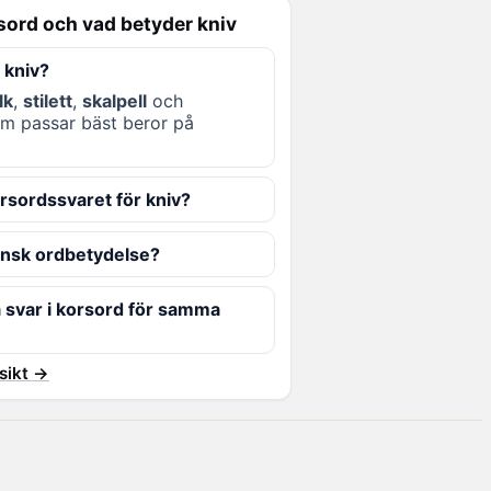
sord och vad betyder kniv
 kniv?
lk
,
stilett
,
skalpell
och
som passar bäst beror på
orsordssvaret för kniv?
ensk ordbetydelse?
ka svar i korsord för samma
rsikt →