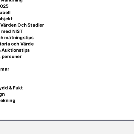
2025
abell
 objekt
 Värden Och Stadier
a med NIST
och mätningstips
storia och Värde
h Auktionstips
4 personer
omar
g
ydd & Fukt
ign
lekning