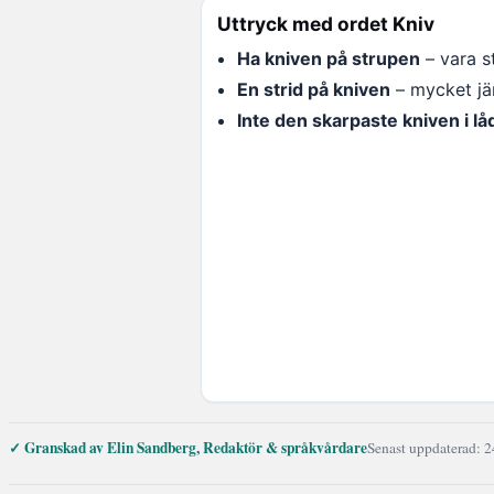
Uttryck med ordet Kniv
Ha kniven på strupen
– vara s
En strid på kniven
– mycket j
Inte den skarpaste kniven i lå
✓ Granskad av Elin Sandberg, Redaktör & språkvårdare
Senast uppdaterad: 2