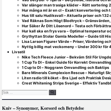
Var slänger man trasiga kläder – Rätt sortering 
Hur många ml är en cl – Exakt konvertering och t
Hus till salu Hudiksvall – Aktuella priser och 132
Vad Räknas Som Högt Blodtryck – Gränsvärden,
Hur Säker Är Ditt Lösenord – Testa och Förbättr
Hur kall ska en frys vara – Optimal temperatur 
Grythyttan Stolar Gamla Modeller – Guide till Hi
Lisa Larson Figurer Värde – Priser, Värdering oc
Nyttig billig mat veckomeny – Under 300 kr för 
Livsstil
Nike Tech Fleece Junior – Bekväm Stil För Ungd
1 Cup To Dl – Enkel Guide för Korrekt Omvandlin
1 Cup to Dl – Noggrann Omvandling och Baktips
Bare Minerals Complexion Rescue – Naturligt Sk
Liten radio till köket – Bra Ljud och Praktisk Des
Crest Whitening Strips Sverige – Effektiv Tandb
Sök
efter:
Kniv – Synonymer, Korsord och Betydelse