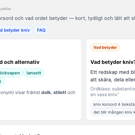
tydelse
rsord och vad ordet betyder — kort, tydligt och lätt att 
d betyder kniv
FAQ
Vad betyder
d och alternativ
Vad betyder kniv?
Ett redskap med bl
tickvapen
lansett
att skära, dela elle
l
Ordklass: substanti
ynonym
) visar främst
dolk
,
stilett
och
en vass kniv.”
kniv korsord 4 bokstä
det blir mången kniv 