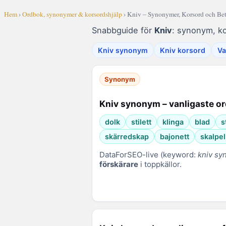
Hem
›
Ordbok, synonymer & korsordshjälp
› Kniv – Synonymer, Korsord och Be
Snabbguide för
Kniv
: synonym, ko
Kniv synonym
Kniv korsord
Va
Synonym
Kniv synonym – vanligaste or
dolk
stilett
klinga
blad
s
skärredskap
bajonett
skalpel
DataForSEO-live (keyword:
kniv s
förskärare
i toppkällor.