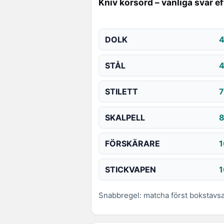
Kniv korsord – vanliga svar e
DOLK
4
STÅL
4
STILETT
7
SKALPELL
8
FÖRSKÄRARE
1
STICKVAPEN
1
Snabbregel: matcha först bokstavsan