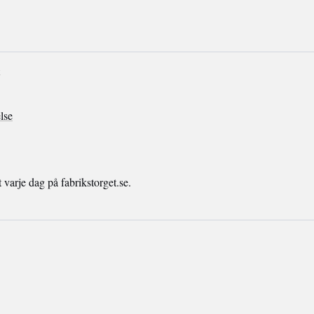
lse
arje dag på fabrikstorget.se.