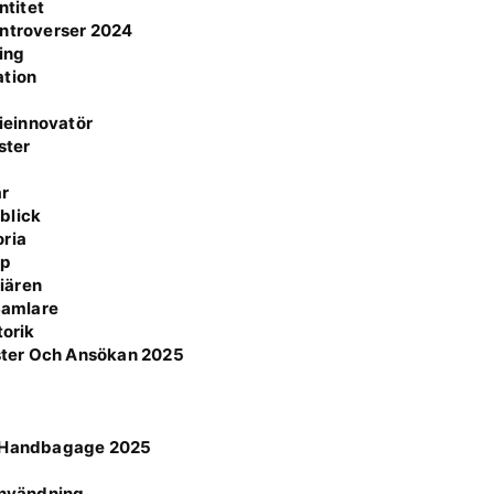
ntitet
ontroverser 2024
ning
ation
ieinnovatör
ster
är
blick
oria
pp
iären
 Samlare
torik
ster Och Ansökan 2025
ör Handbagage 2025
n
 användning