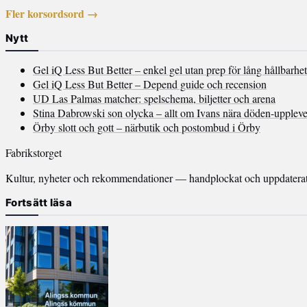
Fler korsordsord →
Nytt
Gel iQ Less But Better – enkel gel utan prep för lång hållbarhet
Gel iQ Less But Better – Depend guide och recension
UD Las Palmas matcher: spelschema, biljetter och arena
Stina Dabrowski son olycka – allt om Ivans nära döden-uppleve
Örby slott och gott – närbutik och postombud i Örby
Fabrikstorget
Kultur, nyheter och rekommendationer — handplockat och uppdaterat v
Fortsätt läsa