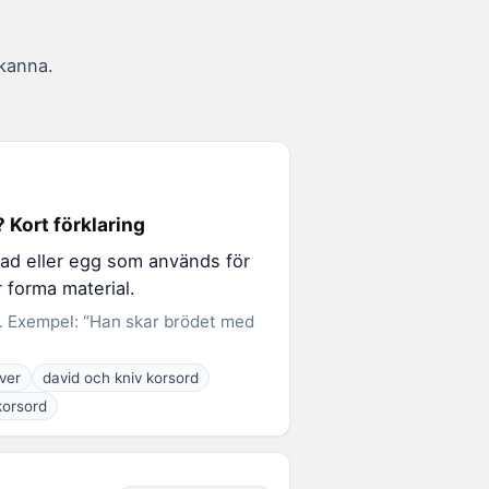
skanna.
 Kort förklaring
ad eller egg som används för
r forma material.
v. Exempel: “Han skar brödet med
ver
david och kniv korsord
korsord