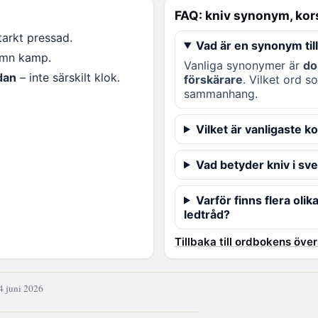
FAQ: kniv synonym, kor
tarkt pressad.
Vad är en synonym till
ämn kamp.
Vanliga synonymer är
do
dan
– inte särskilt klok.
förskärare
. Vilket ord 
sammanhang.
Vilket är vanligaste k
Vad betyder kniv i sv
Varför finns flera oli
ledtråd?
Tillbaka till ordbokens öve
4 juni 2026