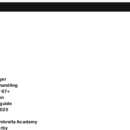
ger
handling
r 67+
en
 guide
 2025
Umbrella Academy
Örby