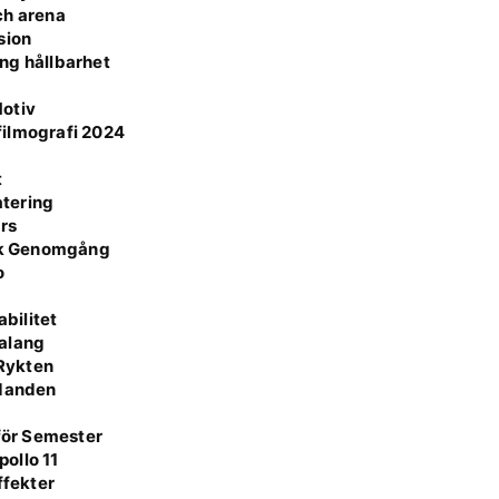
ch arena
sion
ång hållbarhet
Motiv
 filmografi 2024
t
atering
rs
isk Genomgång
o
r
bilitet
Talang
 Rykten
udanden
 för Semester
ollo 11
ffekter