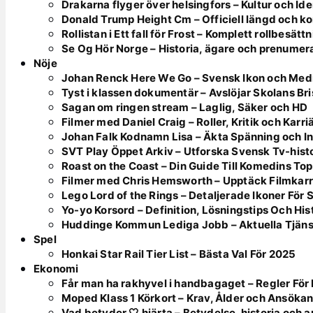
Drakarna flyger över helsingfors – Kultur och Ide
Donald Trump Height Cm – Officiell längd och k
Rollistan i Ett fall för Frost – Komplett rollbesätt
Se Og Hör Norge – Historia, ägare och prenumer
Nöje
Johan Renck Here We Go – Svensk Ikon och Med
Tyst i klassen dokumentär – Avslöjar Skolans Bri
Sagan om ringen stream – Laglig, Säker och HD
Filmer med Daniel Craig – Roller, Kritik och Karri
Johan Falk Kodnamn Lisa – Äkta Spänning och In
SVT Play Öppet Arkiv – Utforska Svensk Tv-hist
Roast on the Coast – Din Guide Till Komedins To
Filmer med Chris Hemsworth – Upptäck Filmkarr
Lego Lord of the Rings – Detaljerade Ikoner För
Yo-yo Korsord – Definition, Lösningstips Och His
Huddinge Kommun Lediga Jobb – Aktuella Tjän
Spel
Honkai Star Rail Tier List – Bästa Val För 2025
Ekonomi
Får man ha rakhyvel i handbagaget – Regler F
Moped Klass 1 Körkort – Krav, Ålder och Ansöka
Vad betyder 🤍 hjärta – Betydelse, historia och