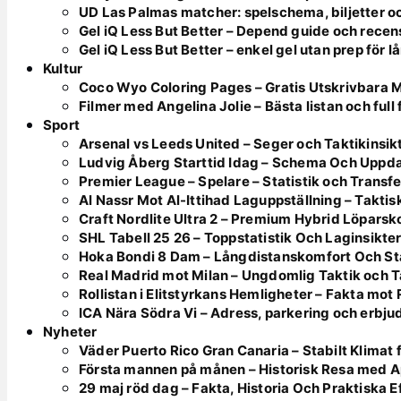
UD Las Palmas matcher: spelschema, biljetter o
Gel iQ Less But Better – Depend guide och recen
Gel iQ Less But Better – enkel gel utan prep för l
Kultur
Coco Wyo Coloring Pages – Gratis Utskrivbara 
Filmer med Angelina Jolie – Bästa listan och full
Sport
Arsenal vs Leeds United – Seger och Taktikinsik
Ludvig Åberg Starttid Idag – Schema Och Uppd
Premier League – Spelare – Statistik och Transfe
Al Nassr Mot Al-Ittihad Laguppställning – Takt
Craft Nordlite Ultra 2 – Premium Hybrid Löparsk
SHL Tabell 25 26 – Toppstatistik Och Laginsikte
Hoka Bondi 8 Dam – Långdistanskomfort Och Sta
Real Madrid mot Milan – Ungdomlig Taktik och 
Rollistan i Elitstyrkans Hemligheter – Fakta mot
ICA Nära Södra Vi – Adress, parkering och erbj
Nyheter
Väder Puerto Rico Gran Canaria – Stabilt Klimat
Första mannen på månen – Historisk Resa med Ap
29 maj röd dag – Fakta, Historia Och Praktiska E