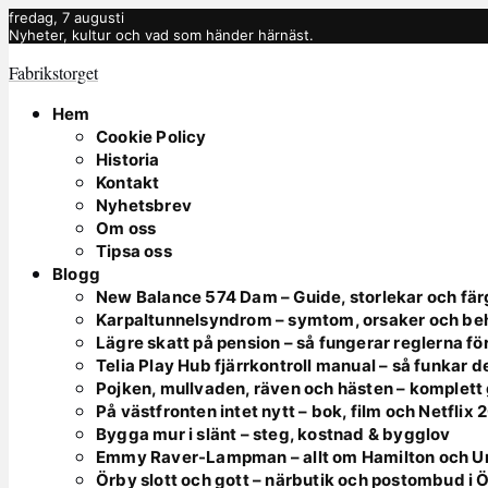
fredag, 7 augusti
Nyheter, kultur och vad som händer härnäst.
Fabrikstorget
Hem
Cookie Policy
Historia
Kontakt
Nyhetsbrev
Om oss
Tipsa oss
Blogg
New Balance 574 Dam – Guide, storlekar och fär
Karpaltunnelsyndrom – symtom, orsaker och be
Lägre skatt på pension – så fungerar reglerna fö
Telia Play Hub fjärrkontroll manual – så funkar d
Pojken, mullvaden, räven och hästen – komplett
På västfronten intet nytt – bok, film och Netflix
Bygga mur i slänt – steg, kostnad & bygglov
Emmy Raver-Lampman – allt om Hamilton och 
Örby slott och gott – närbutik och postombud i 