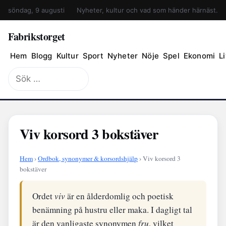
söndag, 9 augusti
Nyheter, kultur och vad som händer härnäst.
Fabrikstorget
Hem
Blogg
Kultur
Sport
Nyheter
Nöje
Spel
Ekonomi
Li
Sök
efter:
Viv korsord 3 bokstäver
Hem
›
Ordbok, synonymer & korsordshjälp
› Viv korsord 3
bokstäver
Ordet
viv
är en ålderdomlig och poetisk
benämning på hustru eller maka. I dagligt tal
är den vanligaste synonymen
fru
, vilket