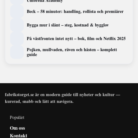
Umbrella Academy
Beck – 58 minuter: handling, rollista och premiärer
Bygga mur i slänt – steg, kostnad & bygglov
På västfronten intet nytt – bok, film och Netflix 2025
Pojken, mullvaden, räven och hästen – komplett
guide
fabrikstorget.se är en modern guide till nyheter och kultur —
kurerad, snabb och lätt att navigera.
Populärt
Om oss
Kontakt