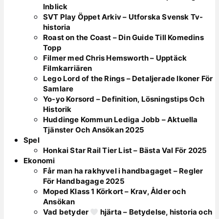
Inblick
SVT Play Öppet Arkiv – Utforska Svensk Tv-
historia
Roast on the Coast – Din Guide Till Komedins
Topp
Filmer med Chris Hemsworth – Upptäck
Filmkarriären
Lego Lord of the Rings – Detaljerade Ikoner För
Samlare
Yo-yo Korsord – Definition, Lösningstips Och
Historik
Huddinge Kommun Lediga Jobb – Aktuella
Tjänster Och Ansökan 2025
Spel
Honkai Star Rail Tier List – Bästa Val För 2025
Ekonomi
Får man ha rakhyvel i handbagaget – Regler
För Handbagage 2025
Moped Klass 1 Körkort – Krav, Ålder och
Ansökan
Vad betyder
hjärta – Betydelse, historia och