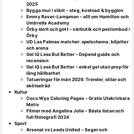
2025
Bygga mur i slänt – steg, kostnad & bygglov
Emmy Raver-Lampman – allt om Hamilton och
Umbrella Academy
Örby slott och gott – närbutik och postombud i
Örby
UD Las Palmas matcher: spelschema, biljetter
och arena
Gel iQ Less But Better – Depend guide och
recension
Gel iQ Less But Better – enkel gel utan prep för
lång hållbarhet
Tatueringar för män 2026: Trender, stilar och
skötselråd
Kultur
Coco Wyo Coloring Pages – Gratis Utskrivbara
Motiv
Filmer med Angelina Jolie – Bästa listan och
full filmografi 2024
Sport
Arsenal vs Leeds United – Seger och