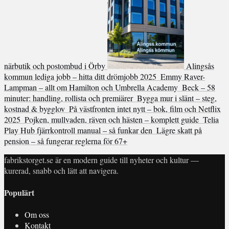
närbutik och postombud i Örby
Alingsås
kommun lediga jobb – hitta ditt drömjobb 2025
Emmy Raver-
Lampman – allt om Hamilton och Umbrella Academy
Beck – 58
minuter: handling, rollista och premiärer
Bygga mur i slänt – steg,
kostnad & bygglov
På västfronten intet nytt – bok, film och Netflix
2025
Pojken, mullvaden, räven och hästen – komplett guide
Telia
Play Hub fjärrkontroll manual – så funkar den
Lägre skatt på
pension – så fungerar reglerna för 67+
fabrikstorget.se är en modern guide till nyheter och kultur —
kurerad, snabb och lätt att navigera.
Populärt
Om oss
Kontakt