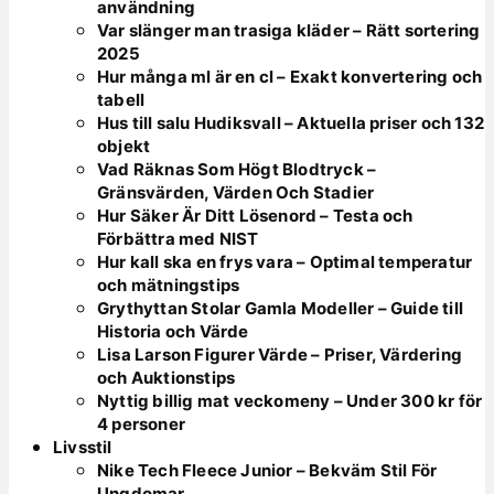
användning
Var slänger man trasiga kläder – Rätt sortering
2025
Hur många ml är en cl – Exakt konvertering och
tabell
Hus till salu Hudiksvall – Aktuella priser och 132
objekt
Vad Räknas Som Högt Blodtryck –
Gränsvärden, Värden Och Stadier
Hur Säker Är Ditt Lösenord – Testa och
Förbättra med NIST
Hur kall ska en frys vara – Optimal temperatur
och mätningstips
Grythyttan Stolar Gamla Modeller – Guide till
Historia och Värde
Lisa Larson Figurer Värde – Priser, Värdering
och Auktionstips
Nyttig billig mat veckomeny – Under 300 kr för
4 personer
Livsstil
Nike Tech Fleece Junior – Bekväm Stil För
Ungdomar