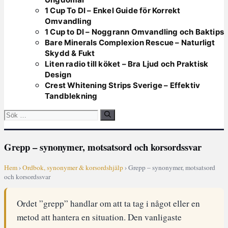
1 Cup To Dl – Enkel Guide för Korrekt
Omvandling
1 Cup to Dl – Noggrann Omvandling och Baktips
Bare Minerals Complexion Rescue – Naturligt
Skydd & Fukt
Liten radio till köket – Bra Ljud och Praktisk
Design
Crest Whitening Strips Sverige – Effektiv
Tandblekning
Sök
efter:
Grepp – synonymer, motsatsord och korsordssvar
Hem
›
Ordbok, synonymer & korsordshjälp
› Grepp – synonymer, motsatsord
och korsordssvar
Ordet ”grepp” handlar om att ta tag i något eller en
metod att hantera en situation. Den vanligaste