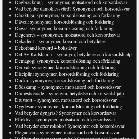
Dagbräckning – synonymer, motsatsord och korsordssvar
Vad betyder damoklessvärd? Synonymer och korsordssvar
Dåraktiga: synonymer, korsordslösning och förklaring
Däven: synonymer, korsordslösning och förklaring
Degas: synonymer, korsordslösning och förklaring
Degeneres – synonymer, motsatsord och korsordssvar
Dekadent – synonymer, korsord och betydelse
Dekorband korsord 4 bokstäver
Del Av Karlshamn – synonym, betydelse och korsordshjälp
Demagog: synonymer, korsordslösning och förklaring
Derivat: synonymer, korsordslösning och förklaring
Disciplin: synonymer, korsordslösning och förklaring
Docka: synonymer, korsordslösning och förklaring
Dödskamp – synonymer, motsatsord och korsordssvar
Domesticerade – synonym, betydelse och korsordshjälp
Druvsort – synonymer, motsatsord och korsordssvar
Dygdesam: synonymer, korsordslösning och förklaring
Vad betyder dyngräs? Synonymer och korsordssvar
Effektiv – synonymer, motsatsord och korsordssvar
Vad betyder efter rokoko? Synonymer och korsordssvar
Elegansen – synonymer, motsatsord och korsordssvar
Vad betyder elementarpartikel? Synonymer och korsordssvar