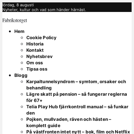
lördag, 8 augusti
Nyheter, kultur och vad som händer härnäst.
Fabrikstorget
Hem
Cookie Policy
Historia
Kontakt
Nyhetsbrev
Om oss
Tipsa oss
Blogg
Karpaltunnelsyndrom – symtom, orsaker och
behandling
Lägre skatt på pension – så fungerar reglerna
för 67+
Telia Play Hub fjärrkontroll manual – så funkar
den
Pojken, mullvaden, räven och hästen –
komplett guide
På västfronten intet nytt – bok, film och Netflix