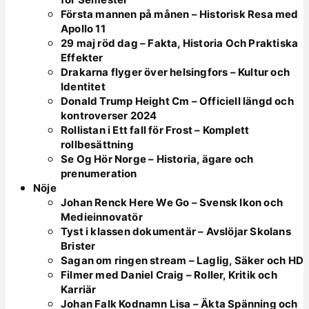
Första mannen på månen – Historisk Resa med
Apollo 11
29 maj röd dag – Fakta, Historia Och Praktiska
Effekter
Drakarna flyger över helsingfors – Kultur och
Identitet
Donald Trump Height Cm – Officiell längd och
kontroverser 2024
Rollistan i Ett fall för Frost – Komplett
rollbesättning
Se Og Hör Norge – Historia, ägare och
prenumeration
Nöje
Johan Renck Here We Go – Svensk Ikon och
Medieinnovatör
Tyst i klassen dokumentär – Avslöjar Skolans
Brister
Sagan om ringen stream – Laglig, Säker och HD
Filmer med Daniel Craig – Roller, Kritik och
Karriär
Johan Falk Kodnamn Lisa – Äkta Spänning och