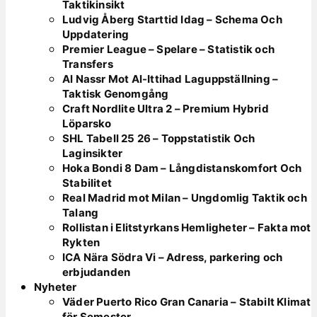
Taktikinsikt
Ludvig Åberg Starttid Idag – Schema Och
Uppdatering
Premier League – Spelare – Statistik och
Transfers
Al Nassr Mot Al-Ittihad Laguppställning –
Taktisk Genomgång
Craft Nordlite Ultra 2 – Premium Hybrid
Löparsko
SHL Tabell 25 26 – Toppstatistik Och
Laginsikter
Hoka Bondi 8 Dam – Långdistanskomfort Och
Stabilitet
Real Madrid mot Milan – Ungdomlig Taktik och
Talang
Rollistan i Elitstyrkans Hemligheter – Fakta mot
Rykten
ICA Nära Södra Vi – Adress, parkering och
erbjudanden
Nyheter
Väder Puerto Rico Gran Canaria – Stabilt Klimat
för Semester