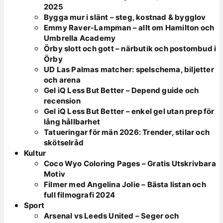
2025
Bygga mur i slänt – steg, kostnad & bygglov
Emmy Raver-Lampman – allt om Hamilton och
Umbrella Academy
Örby slott och gott – närbutik och postombud i
Örby
UD Las Palmas matcher: spelschema, biljetter
och arena
Gel iQ Less But Better – Depend guide och
recension
Gel iQ Less But Better – enkel gel utan prep för
lång hållbarhet
Tatueringar för män 2026: Trender, stilar och
skötselråd
Kultur
Coco Wyo Coloring Pages – Gratis Utskrivbara
Motiv
Filmer med Angelina Jolie – Bästa listan och
full filmografi 2024
Sport
Arsenal vs Leeds United – Seger och