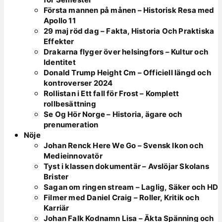
Första mannen på månen – Historisk Resa med
Apollo 11
29 maj röd dag – Fakta, Historia Och Praktiska
Effekter
Drakarna flyger över helsingfors – Kultur och
Identitet
Donald Trump Height Cm – Officiell längd och
kontroverser 2024
Rollistan i Ett fall för Frost – Komplett
rollbesättning
Se Og Hör Norge – Historia, ägare och
prenumeration
Nöje
Johan Renck Here We Go – Svensk Ikon och
Medieinnovatör
Tyst i klassen dokumentär – Avslöjar Skolans
Brister
Sagan om ringen stream – Laglig, Säker och HD
Filmer med Daniel Craig – Roller, Kritik och
Karriär
Johan Falk Kodnamn Lisa – Äkta Spänning och