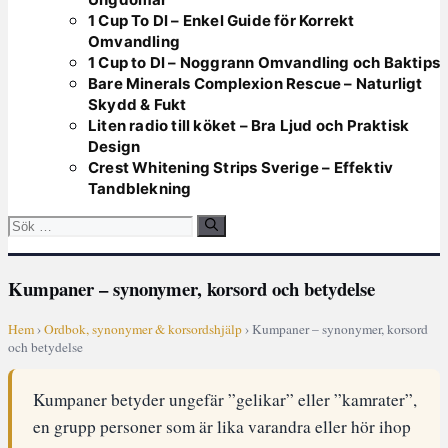
1 Cup To Dl – Enkel Guide för Korrekt
Omvandling
1 Cup to Dl – Noggrann Omvandling och Baktips
Bare Minerals Complexion Rescue – Naturligt
Skydd & Fukt
Liten radio till köket – Bra Ljud och Praktisk
Design
Crest Whitening Strips Sverige – Effektiv
Tandblekning
Sök
efter:
Kumpaner – synonymer, korsord och betydelse
Hem
›
Ordbok, synonymer & korsordshjälp
› Kumpaner – synonymer, korsord
och betydelse
Kumpaner betyder ungefär ”gelikar” eller ”kamrater”,
en grupp personer som är lika varandra eller hör ihop