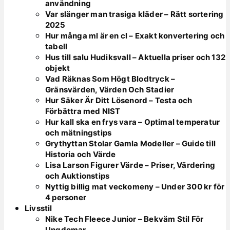
användning
Var slänger man trasiga kläder – Rätt sortering
2025
Hur många ml är en cl – Exakt konvertering och
tabell
Hus till salu Hudiksvall – Aktuella priser och 132
objekt
Vad Räknas Som Högt Blodtryck –
Gränsvärden, Värden Och Stadier
Hur Säker Är Ditt Lösenord – Testa och
Förbättra med NIST
Hur kall ska en frys vara – Optimal temperatur
och mätningstips
Grythyttan Stolar Gamla Modeller – Guide till
Historia och Värde
Lisa Larson Figurer Värde – Priser, Värdering
och Auktionstips
Nyttig billig mat veckomeny – Under 300 kr för
4 personer
Livsstil
Nike Tech Fleece Junior – Bekväm Stil För
Ungdomar