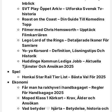
Inblick
SVT Play Öppet Arkiv – Utforska Svensk Tv-
historia
Roast on the Coast – Din Guide Till Komedins
Topp
Filmer med Chris Hemsworth – Upptäck
Filmkarriären
Lego Lord of the Rings – Detaljerade Ikoner För
Samlare
Yo-yo Korsord – Definition, Lösningstips Och
Historik
Huddinge Kommun Lediga Jobb – Aktuella
Tjänster Och Ansökan 2025
Spel
Honkai Star Rail Tier List – Bästa Val För 2025
Ekonomi
Får man ha rakhyvel i handbagaget – Regler
För Handbagage 2025
Moped Klass 1 Körkort – Krav, Ålder och
Ansökan
Vad betyder
hjärta – Betydelse, historia och