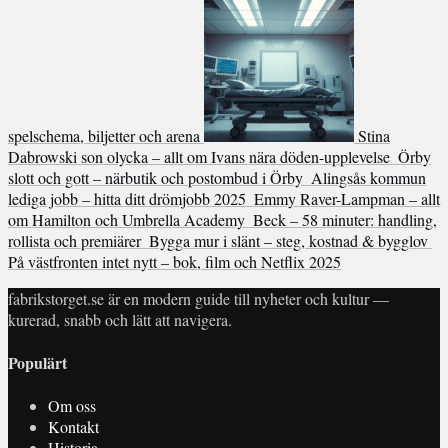
spelschema, biljetter och arena
Stina
Dabrowski son olycka – allt om Ivans nära döden-upplevelse
Örby
slott och gott – närbutik och postombud i Örby
Alingsås kommun
lediga jobb – hitta ditt drömjobb 2025
Emmy Raver-Lampman – allt
om Hamilton och Umbrella Academy
Beck – 58 minuter: handling,
rollista och premiärer
Bygga mur i slänt – steg, kostnad & bygglov
På västfronten intet nytt – bok, film och Netflix 2025
fabrikstorget.se är en modern guide till nyheter och kultur —
kurerad, snabb och lätt att navigera.
Populärt
Om oss
Kontakt
Historia