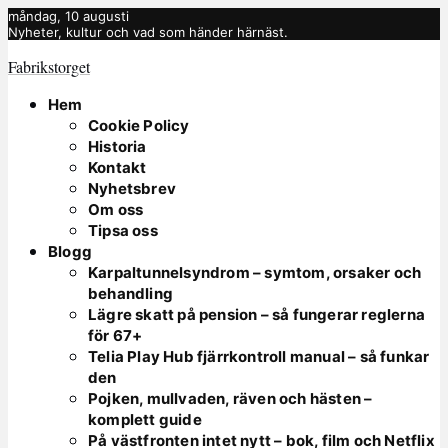
måndag, 10 augusti
Nyheter, kultur och vad som händer härnäst.
Fabrikstorget
Hem
Cookie Policy
Historia
Kontakt
Nyhetsbrev
Om oss
Tipsa oss
Blogg
Karpaltunnelsyndrom – symtom, orsaker och
behandling
Lägre skatt på pension – så fungerar reglerna
för 67+
Telia Play Hub fjärrkontroll manual – så funkar
den
Pojken, mullvaden, räven och hästen –
komplett guide
På västfronten intet nytt – bok, film och Netflix