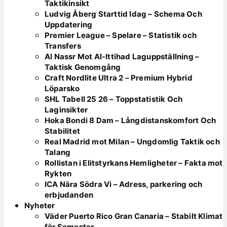
Taktikinsikt
Ludvig Åberg Starttid Idag – Schema Och
Uppdatering
Premier League – Spelare – Statistik och
Transfers
Al Nassr Mot Al-Ittihad Laguppställning –
Taktisk Genomgång
Craft Nordlite Ultra 2 – Premium Hybrid
Löparsko
SHL Tabell 25 26 – Toppstatistik Och
Laginsikter
Hoka Bondi 8 Dam – Långdistanskomfort Och
Stabilitet
Real Madrid mot Milan – Ungdomlig Taktik och
Talang
Rollistan i Elitstyrkans Hemligheter – Fakta mot
Rykten
ICA Nära Södra Vi – Adress, parkering och
erbjudanden
Nyheter
Väder Puerto Rico Gran Canaria – Stabilt Klimat
för Semester