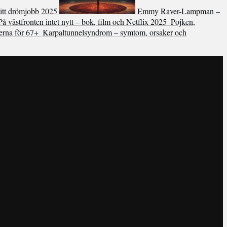
ditt drömjobb 2025
Emmy Raver-Lampman –
På västfronten intet nytt – bok, film och Netflix 2025
Pojken,
lerna för 67+
Karpaltunnelsyndrom – symtom, orsaker och