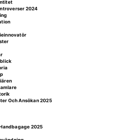
ntitet
ontroverser 2024
ning
ation
ieinnovatör
ster
är
blick
oria
pp
iären
 Samlare
torik
ster Och Ansökan 2025
ör Handbagage 2025
n
 användning