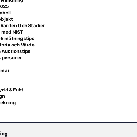
2025
abell
 objekt
 Värden Och Stadier
a med NIST
och mätningstips
storia och Värde
h Auktionstips
4 personer
omar
g
ydd & Fukt
ign
lekning
ing