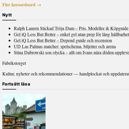
Fler korsordsord →
Nytt
Ralph Lauren Stickad Tröja Dam – Pris, Modeller & Köpguide
Gel iQ Less But Better – enkel gel utan prep för lång hållbarhet
Gel iQ Less But Better – Depend guide och recension
UD Las Palmas matcher: spelschema, biljetter och arena
Stina Dabrowski son olycka – allt om Ivans nära döden-uppleve
Fabrikstorget
Kultur, nyheter och rekommendationer — handplockat och uppdaterat v
Fortsätt läsa