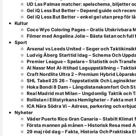
UD Las Palmas matcher: spelschema, biljetter o
Gel iQ Less But Better – Depend guide och recen
Gel iQ Less But Better – enkel gel utan prep för l
Kultur
Coco Wyo Coloring Pages – Gratis Utskrivbara 
Filmer med Angelina Jolie – Bästa listan och full
Sport
Arsenal vs Leeds United – Seger och Taktikinsik
Ludvig Åberg Starttid Idag – Schema Och Uppd
Premier League – Spelare – Statistik och Transfe
Al Nassr Mot Al-Ittihad Laguppställning – Takt
Craft Nordlite Ultra 2 – Premium Hybrid Löparsk
SHL Tabell 25 26 – Toppstatistik Och Laginsikte
Hoka Bondi 8 Dam – Långdistanskomfort Och Sta
Real Madrid mot Milan – Ungdomlig Taktik och 
Rollistan i Elitstyrkans Hemligheter – Fakta mot
ICA Nära Södra Vi – Adress, parkering och erbj
Nyheter
Väder Puerto Rico Gran Canaria – Stabilt Klimat
Första mannen på månen – Historisk Resa med Ap
29 maj röd dag – Fakta, Historia Och Praktiska E