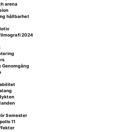
ch arena
sion
ång hållbarhet
Motiv
 filmografi 2024
t
atering
rs
isk Genomgång
o
r
bilitet
Talang
 Rykten
udanden
 för Semester
ollo 11
ffekter