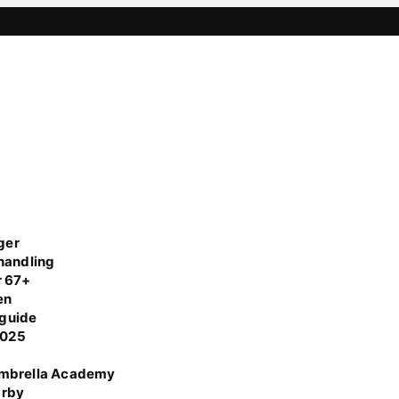
ger
handling
r 67+
en
 guide
 2025
Umbrella Academy
Örby