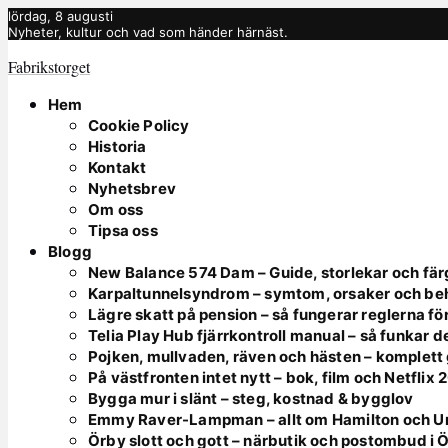
lördag, 8 augusti
Nyheter, kultur och vad som händer härnäst.
Fabrikstorget
Hem
Cookie Policy
Historia
Kontakt
Nyhetsbrev
Om oss
Tipsa oss
Blogg
New Balance 574 Dam – Guide, storlekar och fär
Karpaltunnelsyndrom – symtom, orsaker och be
Lägre skatt på pension – så fungerar reglerna fö
Telia Play Hub fjärrkontroll manual – så funkar d
Pojken, mullvaden, räven och hästen – komplett
På västfronten intet nytt – bok, film och Netflix
Bygga mur i slänt – steg, kostnad & bygglov
Emmy Raver-Lampman – allt om Hamilton och 
Örby slott och gott – närbutik och postombud i 