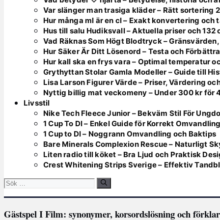
Var slänger man trasiga kläder – Rätt sortering 
Hur många ml är en cl – Exakt konvertering och t
Hus till salu Hudiksvall – Aktuella priser och 132
Vad Räknas Som Högt Blodtryck – Gränsvärden,
Hur Säker Är Ditt Lösenord – Testa och Förbättr
Hur kall ska en frys vara – Optimal temperatur 
Grythyttan Stolar Gamla Modeller – Guide till Hi
Lisa Larson Figurer Värde – Priser, Värdering oc
Nyttig billig mat veckomeny – Under 300 kr för 
Livsstil
Nike Tech Fleece Junior – Bekväm Stil För Ungd
1 Cup To Dl – Enkel Guide för Korrekt Omvandlin
1 Cup to Dl – Noggrann Omvandling och Baktips
Bare Minerals Complexion Rescue – Naturligt Sk
Liten radio till köket – Bra Ljud och Praktisk Des
Crest Whitening Strips Sverige – Effektiv Tandb
Sök
efter:
Gästspel I Film: synonymer, korsordslösning och förklar