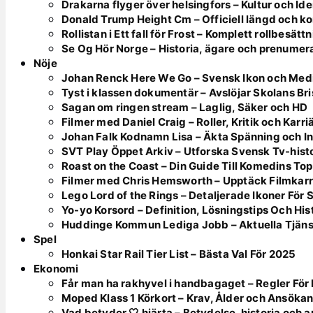
Drakarna flyger över helsingfors – Kultur och Ide
Donald Trump Height Cm – Officiell längd och k
Rollistan i Ett fall för Frost – Komplett rollbesätt
Se Og Hör Norge – Historia, ägare och prenumer
Nöje
Johan Renck Here We Go – Svensk Ikon och Med
Tyst i klassen dokumentär – Avslöjar Skolans Bri
Sagan om ringen stream – Laglig, Säker och HD
Filmer med Daniel Craig – Roller, Kritik och Karri
Johan Falk Kodnamn Lisa – Äkta Spänning och In
SVT Play Öppet Arkiv – Utforska Svensk Tv-hist
Roast on the Coast – Din Guide Till Komedins To
Filmer med Chris Hemsworth – Upptäck Filmkarr
Lego Lord of the Rings – Detaljerade Ikoner För
Yo-yo Korsord – Definition, Lösningstips Och His
Huddinge Kommun Lediga Jobb – Aktuella Tjän
Spel
Honkai Star Rail Tier List – Bästa Val För 2025
Ekonomi
Får man ha rakhyvel i handbagaget – Regler F
Moped Klass 1 Körkort – Krav, Ålder och Ansöka
Vad betyder 🤍 hjärta – Betydelse, historia och