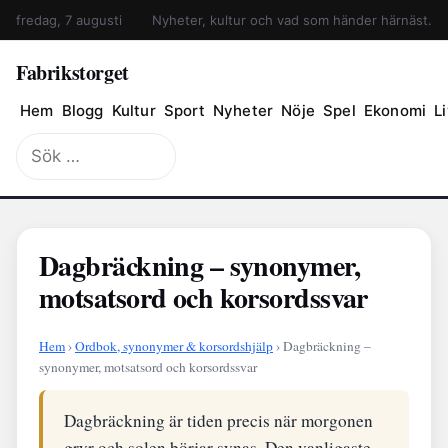
fredag, 7 augusti
Nyheter, kultur och vad som händer härnäst.
Fabrikstorget
Hem
Blogg
Kultur
Sport
Nyheter
Nöje
Spel
Ekonomi
Li
Sök
efter:
Dagbräckning – synonymer,
motsatsord och korsordssvar
Hem
›
Ordbok, synonymer & korsordshjälp
› Dagbräckning –
synonymer, motsatsord och korsordssvar
Dagbräckning är tiden precis när morgonen
gryr och solen börjar synas. Den vanligaste