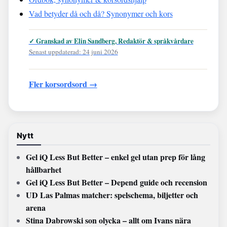
Vad betyder då och då? Synonymer och kors
✓ Granskad av Elin Sandberg, Redaktör & språkvårdare
Senast uppdaterad: 24 juni 2026
Fler korsordsord →
Nytt
Gel iQ Less But Better – enkel gel utan prep för lång
hållbarhet
Gel iQ Less But Better – Depend guide och recension
UD Las Palmas matcher: spelschema, biljetter och
arena
Stina Dabrowski son olycka – allt om Ivans nära