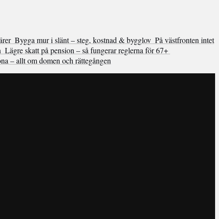
ärer
Bygga mur i slänt – steg, kostnad & bygglov
På västfronten intet
n
Lägre skatt på pension – så fungerar reglerna för 67+
ona – allt om domen och rättegången