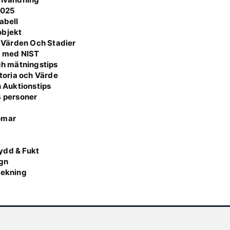
2025
abell
 objekt
 Värden Och Stadier
a med NIST
och mätningstips
storia och Värde
h Auktionstips
4 personer
omar
g
ydd & Fukt
ign
lekning