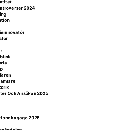
ntitet
ontroverser 2024
ning
ation
ieinnovatör
ster
är
blick
oria
pp
iären
 Samlare
torik
ster Och Ansökan 2025
ör Handbagage 2025
n
 användning