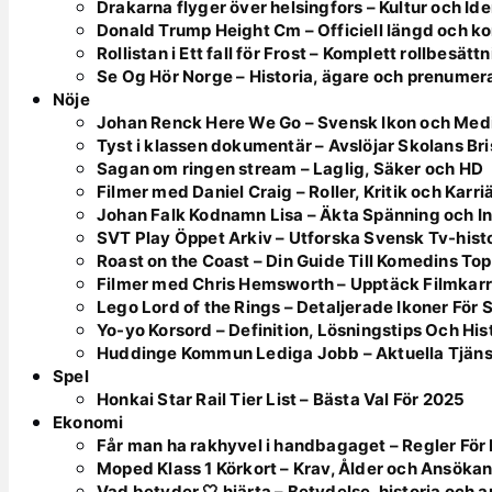
Drakarna flyger över helsingfors – Kultur och Ide
Donald Trump Height Cm – Officiell längd och k
Rollistan i Ett fall för Frost – Komplett rollbesätt
Se Og Hör Norge – Historia, ägare och prenumer
Nöje
Johan Renck Here We Go – Svensk Ikon och Med
Tyst i klassen dokumentär – Avslöjar Skolans Bri
Sagan om ringen stream – Laglig, Säker och HD
Filmer med Daniel Craig – Roller, Kritik och Karri
Johan Falk Kodnamn Lisa – Äkta Spänning och In
SVT Play Öppet Arkiv – Utforska Svensk Tv-hist
Roast on the Coast – Din Guide Till Komedins To
Filmer med Chris Hemsworth – Upptäck Filmkarr
Lego Lord of the Rings – Detaljerade Ikoner För
Yo-yo Korsord – Definition, Lösningstips Och His
Huddinge Kommun Lediga Jobb – Aktuella Tjän
Spel
Honkai Star Rail Tier List – Bästa Val För 2025
Ekonomi
Får man ha rakhyvel i handbagaget – Regler F
Moped Klass 1 Körkort – Krav, Ålder och Ansöka
Vad betyder 🤍 hjärta – Betydelse, historia och