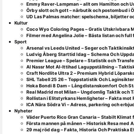
Emmy Raver-Lampman – allt om Hamilton och 
Örby slott och gott – närbutik och postombud i 
UD Las Palmas matcher: spelschema, biljetter o
Kultur
Coco Wyo Coloring Pages – Gratis Utskrivbara 
Filmer med Angelina Jolie – Bästa listan och full
Sport
Arsenal vs Leeds United – Seger och Taktikinsik
Ludvig Åberg Starttid Idag – Schema Och Uppd
Premier League – Spelare – Statistik och Transfe
Al Nassr Mot Al-Ittihad Laguppställning – Takt
Craft Nordlite Ultra 2 – Premium Hybrid Löparsk
SHL Tabell 25 26 – Toppstatistik Och Laginsikte
Hoka Bondi 8 Dam – Långdistanskomfort Och Sta
Real Madrid mot Milan – Ungdomlig Taktik och 
Rollistan i Elitstyrkans Hemligheter – Fakta mot
ICA Nära Södra Vi – Adress, parkering och erbj
Nyheter
Väder Puerto Rico Gran Canaria – Stabilt Klimat
Första mannen på månen – Historisk Resa med Ap
29 maj röd dag – Fakta, Historia Och Praktiska E