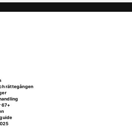
n
och rättegången
ger
handling
r 67+
en
 guide
 2025