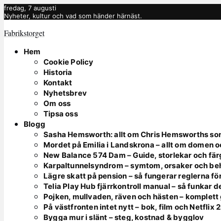
fredag, 7 augusti
Nyheter, kultur och vad som händer härnäst.
Fabrikstorget
Hem
Cookie Policy
Historia
Kontakt
Nyhetsbrev
Om oss
Tipsa oss
Blogg
Sasha Hemsworth: allt om Chris Hemsworths so
Mordet på Emilia i Landskrona – allt om domen 
New Balance 574 Dam – Guide, storlekar och fär
Karpaltunnelsyndrom – symtom, orsaker och be
Lägre skatt på pension – så fungerar reglerna fö
Telia Play Hub fjärrkontroll manual – så funkar d
Pojken, mullvaden, räven och hästen – komplett
På västfronten intet nytt – bok, film och Netflix
Bygga mur i slänt – steg, kostnad & bygglov