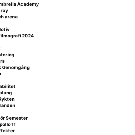
Umbrella Academy
Örby
ch arena
Motiv
 filmografi 2024
t
atering
rs
isk Genomgång
o
r
bilitet
Talang
 Rykten
udanden
 för Semester
ollo 11
ffekter