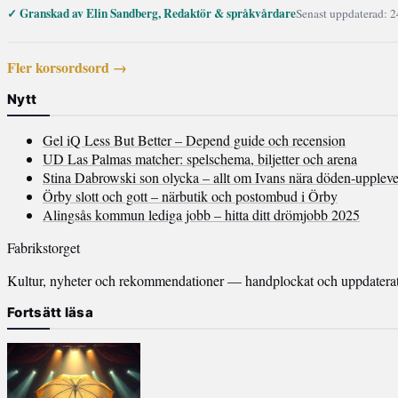
✓ Granskad av Elin Sandberg, Redaktör & språkvårdare
Senast uppdaterad: 2
Fler korsordsord →
Nytt
Gel iQ Less But Better – Depend guide och recension
UD Las Palmas matcher: spelschema, biljetter och arena
Stina Dabrowski son olycka – allt om Ivans nära döden-uppleve
Örby slott och gott – närbutik och postombud i Örby
Alingsås kommun lediga jobb – hitta ditt drömjobb 2025
Fabrikstorget
Kultur, nyheter och rekommendationer — handplockat och uppdaterat v
Fortsätt läsa