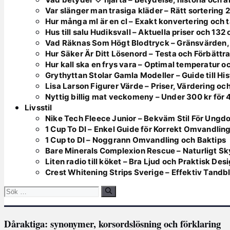
Var slänger man trasiga kläder – Rätt sortering 
Hur många ml är en cl – Exakt konvertering och t
Hus till salu Hudiksvall – Aktuella priser och 132
Vad Räknas Som Högt Blodtryck – Gränsvärden,
Hur Säker Är Ditt Lösenord – Testa och Förbättr
Hur kall ska en frys vara – Optimal temperatur 
Grythyttan Stolar Gamla Modeller – Guide till Hi
Lisa Larson Figurer Värde – Priser, Värdering oc
Nyttig billig mat veckomeny – Under 300 kr för 
Livsstil
Nike Tech Fleece Junior – Bekväm Stil För Ungd
1 Cup To Dl – Enkel Guide för Korrekt Omvandlin
1 Cup to Dl – Noggrann Omvandling och Baktips
Bare Minerals Complexion Rescue – Naturligt Sk
Liten radio till köket – Bra Ljud och Praktisk Des
Crest Whitening Strips Sverige – Effektiv Tandb
Sök
efter:
Dåraktiga: synonymer, korsordslösning och förklaring