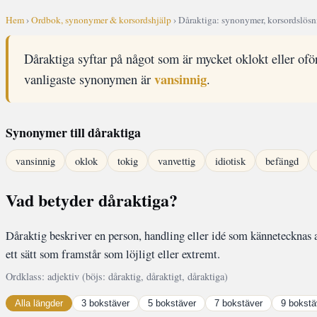
Hem
›
Ordbok, synonymer & korsordshjälp
› Dåraktiga: synonymer, korsordslösn
Dåraktiga syftar på något som är mycket oklokt eller oför
vansinnig
vanligaste synonymen är
.
Synonymer till dåraktiga
vansinnig
oklok
tokig
vanvettig
idiotisk
befängd
Vad betyder dåraktiga?
Dåraktig beskriver en person, handling eller idé som kännetecknas 
ett sätt som framstår som löjligt eller extremt.
Ordklass: adjektiv (böjs: dåraktig, dåraktigt, dåraktiga)
Alla längder
3 bokstäver
5 bokstäver
7 bokstäver
9 bokstä