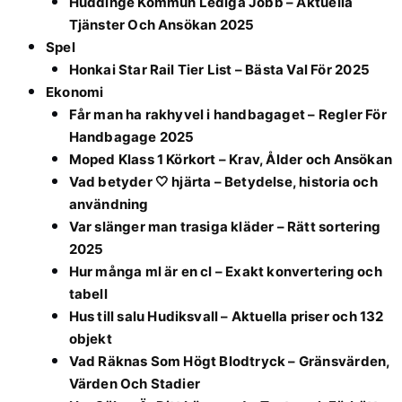
Huddinge Kommun Lediga Jobb – Aktuella
Tjänster Och Ansökan 2025
Spel
Honkai Star Rail Tier List – Bästa Val För 2025
Ekonomi
Får man ha rakhyvel i handbagaget – Regler För
Handbagage 2025
Moped Klass 1 Körkort – Krav, Ålder och Ansökan
Vad betyder 🤍 hjärta – Betydelse, historia och
användning
Var slänger man trasiga kläder – Rätt sortering
2025
Hur många ml är en cl – Exakt konvertering och
tabell
Hus till salu Hudiksvall – Aktuella priser och 132
objekt
Vad Räknas Som Högt Blodtryck – Gränsvärden,
Värden Och Stadier