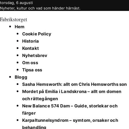
torsdag, 6 augusti
Nyheter, kultur och vad som händer härnäst.
Fabrikstorget
Hem
Cookie Policy
Historia
Kontakt
Nyhetsbrev
Om oss
Tipsa oss
Blogg
Sasha Hemsworth: allt om Chris Hemsworths son
Mordet på Emilia i Landskrona – allt om domen
och rättegången
New Balance 574 Dam – Guide, storlekar och
färger
Karpaltunnelsyndrom – symtom, orsaker och
behandling