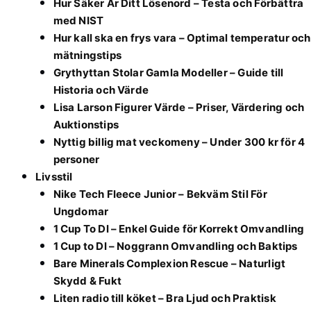
Hur Säker Är Ditt Lösenord – Testa och Förbättra
med NIST
Hur kall ska en frys vara – Optimal temperatur och
mätningstips
Grythyttan Stolar Gamla Modeller – Guide till
Historia och Värde
Lisa Larson Figurer Värde – Priser, Värdering och
Auktionstips
Nyttig billig mat veckomeny – Under 300 kr för 4
personer
Livsstil
Nike Tech Fleece Junior – Bekväm Stil För
Ungdomar
1 Cup To Dl – Enkel Guide för Korrekt Omvandling
1 Cup to Dl – Noggrann Omvandling och Baktips
Bare Minerals Complexion Rescue – Naturligt
Skydd & Fukt
Liten radio till köket – Bra Ljud och Praktisk