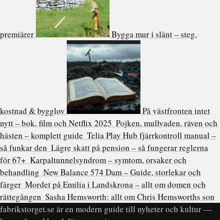
premiärer
Bygga mur i slänt – steg,
kostnad & bygglov
På västfronten intet
nytt – bok, film och Netflix 2025
Pojken, mullvaden, räven och
hästen – komplett guide
Telia Play Hub fjärrkontroll manual –
så funkar den
Lägre skatt på pension – så fungerar reglerna
för 67+
Karpaltunnelsyndrom – symtom, orsaker och
behandling
New Balance 574 Dam – Guide, storlekar och
färger
Mordet på Emilia i Landskrona – allt om domen och
rättegången
Sasha Hemsworth: allt om Chris Hemsworths son
fabrikstorget.se är en modern guide till nyheter och kultur —