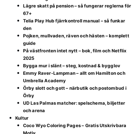
Lägre skatt på pension – så fungerar reglerna för
67+
Telia Play Hub fjärrkontroll manual – så funkar
den
Pojken, mullvaden, räven och hästen – komplett
guide
På västfronten intet nytt – bok, film och Netflix
2025
Bygga mur i slänt – steg, kostnad & bygglov
Emmy Raver-Lampman – allt om Hamilton och
Umbrella Academy
Örby slott och gott – närbutik och postombud i
Örby
UD Las Palmas matcher: spelschema, biljetter
och arena
Kultur
Coco Wyo Coloring Pages – Gratis Utskrivbara
Motiv