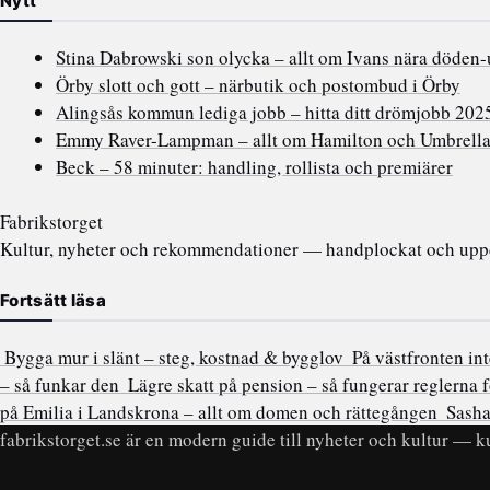
Nytt
Stina Dabrowski son olycka – allt om Ivans nära döden-
Örby slott och gott – närbutik och postombud i Örby
Alingsås kommun lediga jobb – hitta ditt drömjobb 202
Emmy Raver-Lampman – allt om Hamilton och Umbrell
Beck – 58 minuter: handling, rollista och premiärer
Fabrikstorget
Kultur, nyheter och rekommendationer — handplockat och uppda
Fortsätt läsa
Bygga mur i slänt – steg, kostnad & bygglov
På västfronten int
– så funkar den
Lägre skatt på pension – så fungerar reglerna 
på Emilia i Landskrona – allt om domen och rättegången
Sasha
fabrikstorget.se är en modern guide till nyheter och kultur — ku