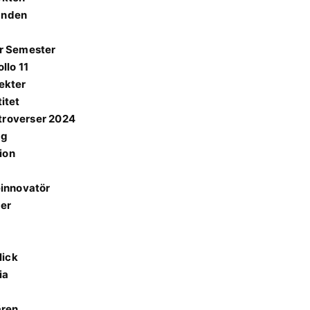
danden
ör Semester
llo 11
fekter
itet
ntroverser 2024
ng
ion
innovatör
ter
lick
ia
ären