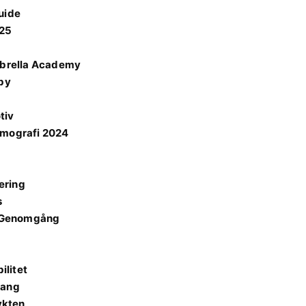
uide
025
brella Academy
rby
tiv
ilmografi 2024
ering
s
sk Genomgång
ilitet
lang
ykten