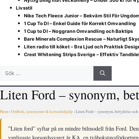
Nyttig billig mat veckomeny – Under 300 kr för 4
Livsstil
Nike Tech Fleece Junior – Bekväm Stil För Ungdo
1 Cup To Dl – Enkel Guide för Korrekt Omvandling
1 Cup to Dl – Noggrann Omvandling och Baktips
Bare Minerals Complexion Rescue – Naturligt Sky
Liten radio till köket – Bra Ljud och Praktisk Desig
Crest Whitening Strips Sverige – Effektiv Tandbl
Sök
efter:
Liten Ford – synonym, bet
Hem
›
Ordbok, synonymer & korsordshjälp
› Liten Ford – synonym, betydelse och
”Liten ford” syftar på en mindre bilmodell från Ford. De
vanligaste korsordssvaret är KA, en tvåbokstavsförkortnin