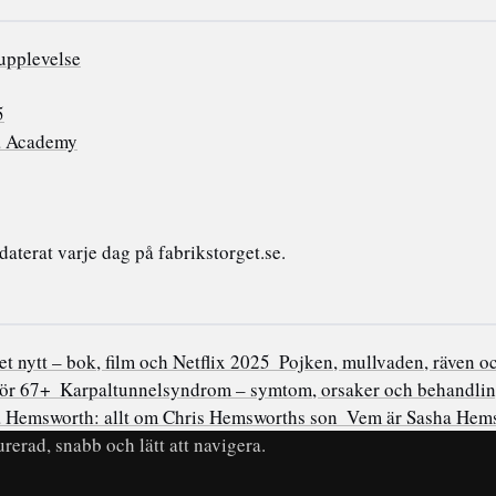
upplevelse
5
a Academy
terat varje dag på fabrikstorget.se.
et nytt – bok, film och Netflix 2025
Pojken, mullvaden, räven o
för 67+
Karpaltunnelsyndrom – symtom, orsaker och behandli
 Hemsworth: allt om Chris Hemsworths son
Vem är Sasha Hems
rerad, snabb och lätt att navigera.