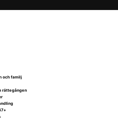
 och familj
ch rättegången
er
andling
 67+
n