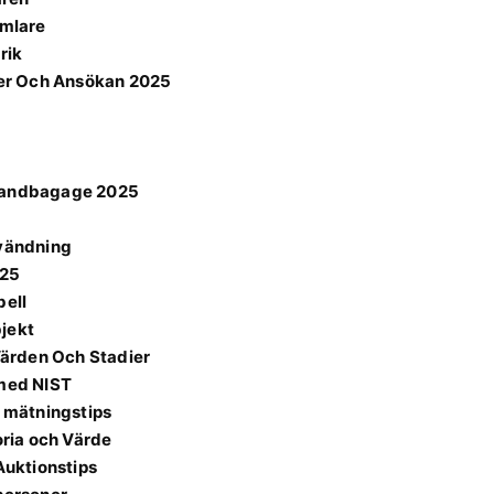
amlare
rik
er Och Ansökan 2025
 Handbagage 2025
nvändning
025
bell
bjekt
ärden Och Stadier
 med NIST
h mätningstips
oria och Värde
Auktionstips