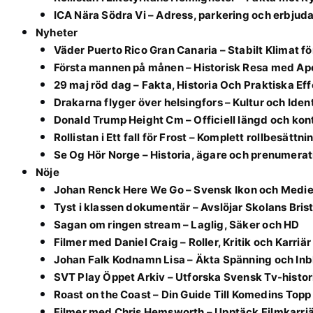
ICA Nära Södra Vi – Adress, parkering och erbju
Nyheter
Väder Puerto Rico Gran Canaria – Stabilt Klimat f
Första mannen på månen – Historisk Resa med Apo
29 maj röd dag – Fakta, Historia Och Praktiska Ef
Drakarna flyger över helsingfors – Kultur och Ident
Donald Trump Height Cm – Officiell längd och ko
Rollistan i Ett fall för Frost – Komplett rollbesättni
Se Og Hör Norge – Historia, ägare och prenumerat
Nöje
Johan Renck Here We Go – Svensk Ikon och Medie
Tyst i klassen dokumentär – Avslöjar Skolans Bris
Sagan om ringen stream – Laglig, Säker och HD
Filmer med Daniel Craig – Roller, Kritik och Karriär
Johan Falk Kodnamn Lisa – Äkta Spänning och Inb
SVT Play Öppet Arkiv – Utforska Svensk Tv-histor
Roast on the Coast – Din Guide Till Komedins Topp
Filmer med Chris Hemsworth – Upptäck Filmkarri