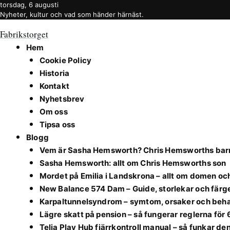
torsdag, 6 augusti
Nyheter, kultur och vad som händer härnäst.
Fabrikstorget
Hem
Cookie Policy
Historia
Kontakt
Nyhetsbrev
Om oss
Tipsa oss
Blogg
Vem är Sasha Hemsworth? Chris Hemsworths barn
Sasha Hemsworth: allt om Chris Hemsworths son
Mordet på Emilia i Landskrona – allt om domen o
New Balance 574 Dam – Guide, storlekar och färg
Karpaltunnelsyndrom – symtom, orsaker och beh
Lägre skatt på pension – så fungerar reglerna för
Telia Play Hub fjärrkontroll manual – så funkar de