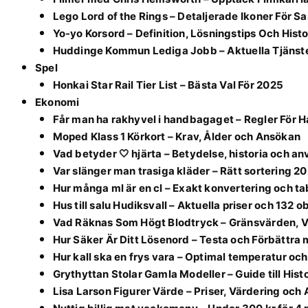
Lego Lord of the Rings – Detaljerade Ikoner För S
Yo-yo Korsord – Definition, Lösningstips Och Histo
Huddinge Kommun Lediga Jobb – Aktuella Tjänst
Spel
Honkai Star Rail Tier List – Bästa Val För 2025
Ekonomi
Får man ha rakhyvel i handbagaget – Regler För
Moped Klass 1 Körkort – Krav, Ålder och Ansökan
Vad betyder 🤍 hjärta – Betydelse, historia och a
Var slänger man trasiga kläder – Rätt sortering 2
Hur många ml är en cl – Exakt konvertering och ta
Hus till salu Hudiksvall – Aktuella priser och 132 o
Vad Räknas Som Högt Blodtryck – Gränsvärden, V
Hur Säker Är Ditt Lösenord – Testa och Förbättra
Hur kall ska en frys vara – Optimal temperatur oc
Grythyttan Stolar Gamla Modeller – Guide till Hist
Lisa Larson Figurer Värde – Priser, Värdering och 