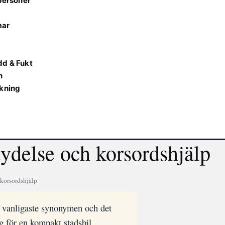
 personer
mar
dd & Fukt
n
ekning
ydelse och korsordshjälp
 korsordshjälp
n vanligaste synonymen och det
g för en kompakt stadsbil.