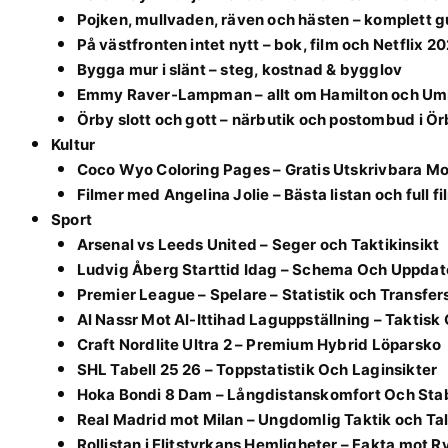
Pojken, mullvaden, räven och hästen – komplett g
På västfronten intet nytt – bok, film och Netflix 2
Bygga mur i slänt – steg, kostnad & bygglov
Emmy Raver-Lampman – allt om Hamilton och Um
Örby slott och gott – närbutik och postombud i Ö
Kultur
Coco Wyo Coloring Pages – Gratis Utskrivbara Mo
Filmer med Angelina Jolie – Bästa listan och full f
Sport
Arsenal vs Leeds United – Seger och Taktikinsikt
Ludvig Åberg Starttid Idag – Schema Och Uppdat
Premier League – Spelare – Statistik och Transfer
Al Nassr Mot Al-Ittihad Laguppställning – Takti
Craft Nordlite Ultra 2 – Premium Hybrid Löparsko
SHL Tabell 25 26 – Toppstatistik Och Laginsikter
Hoka Bondi 8 Dam – Långdistanskomfort Och Stab
Real Madrid mot Milan – Ungdomlig Taktik och Ta
Rollistan i Elitstyrkans Hemligheter – Fakta mot R