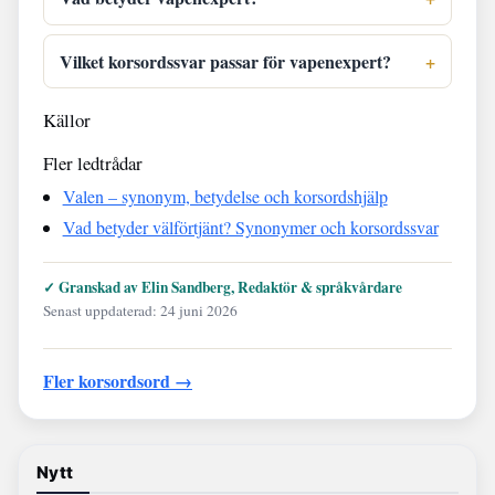
Vilket korsordssvar passar för vapenexpert?
Källor
Fler ledtrådar
Valen – synonym, betydelse och korsordshjälp
Vad betyder välförtjänt? Synonymer och korsordssvar
✓ Granskad av Elin Sandberg, Redaktör & språkvårdare
Senast uppdaterad: 24 juni 2026
Fler korsordsord →
Nytt