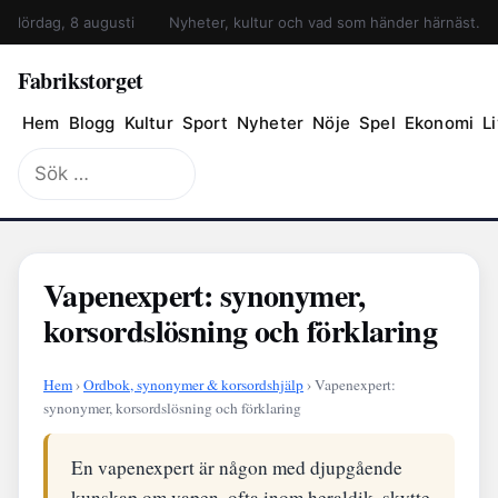
lördag, 8 augusti
Nyheter, kultur och vad som händer härnäst.
Fabrikstorget
Hem
Blogg
Kultur
Sport
Nyheter
Nöje
Spel
Ekonomi
Li
Sök
efter:
Vapenexpert: synonymer,
korsordslösning och förklaring
Hem
›
Ordbok, synonymer & korsordshjälp
› Vapenexpert:
synonymer, korsordslösning och förklaring
En vapenexpert är någon med djupgående
kunskap om vapen, ofta inom heraldik, skytte