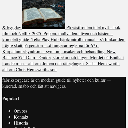
& bygglov
På västfronten intet nytt – bok,
film och Netflix 2025
Pojken, mullvaden, räven och hästen –
komplett guide
Telia Play Hub fjärrkontroll manual – så funkar den
Lägre skatt på pension – så fungerar reglerna för 67+
Karpaltunnelsyndrom – symtom, orsaker och behandling
New
Balance 574 Dam – Guide, storlekar och färger
Mordet på Emilia i
Landskrona – allt om domen och rättegången
Sasha Hemsworth:
allt om Chris Hemsworths son
fabrikstorget.se är en modern guide till nyheter och kultur —
kurerad, snabb och lätt att navigera.
Populärt
Om oss
Kontakt
Historia