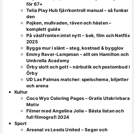
för 67+
Telia Play Hub fjärrkontroll manual – så funkar
den
Pojken, mullvaden, räven och hästen –
komplett guide
På västfronten intet nytt – bok, film och Netflix
2025
Bygga mur i slänt – steg, kostnad & bygglov
Emmy Raver-Lampman – allt om Hamilton och
Umbrella Academy
Örby slott och gott – närbutik och postombud i
Örby
UD Las Palmas matcher: spelschema, biljetter
och arena
Kultur
Coco Wyo Coloring Pages – Gratis Utskrivbara
Motiv
Filmer med Angelina Jolie – Bästa listan och
full filmografi 2024
Sport
Arsenal vs Leeds United – Seger och