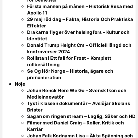
Första mannen på månen – Historisk Resa med
Apollo 11
29 maj röd dag – Fakta, Historia Och Praktiska
Effekter
Drakarna flyger över helsingfors – Kultur och
Identitet
Donald Trump Height Cm – Officiell längd och
kontroverser 2024
Rollistan i Ett fall för Frost – Komplett
rollbesättning
Se Og Hör Norge – Historia, ägare och
prenumeration
Nöje
Johan Renck Here We Go – Svensk Ikon och
Medieinnovatör
Tyst i klassen dokumentär – Avslöjar Skolans
Brister
Sagan om ringen stream – Laglig, Säker och HD
Filmer med Daniel Craig – Roller, Kritik och
Karriär
Johan Falk Kodnamn Lisa – Äkta Spänning och