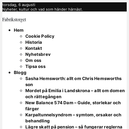
torsdag, 6 augusti
Nyheter, kultur och vad som händer härnäst.
Fabrikstorget
Hem
Cookie Policy
Historia
Kontakt
Nyhetsbrev
Om oss
Tipsa oss
Blogg
Sasha Hemsworth: allt om Chris Hemsworths
son
Mordet på Emilia i Landskrona – allt om domen
och rättegången
New Balance 574 Dam – Guide, storlekar och
färger
Karpaltunnelsyndrom – symtom, orsaker och
behandling
Lägre skatt på pension – så fungerar reglerna