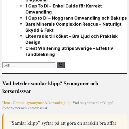
1 Cup To Dl – Enkel Guide för Korrekt
Omvandling
1 Cup to Dl – Noggrann Omvandling och Baktips
Bare Minerals Complexion Rescue – Naturligt
Skydd & Fukt
Liten radio till köket – Bra Ljud och Praktisk
Design
Crest Whitening Strips Sverige – Effektiv
Tandblekning
Sök
efter:
Vad betyder samlar klipp? Synonymer och
korsordssvar
Hem
›
Ordbok, synonymer & korsordshjälp
› Vad betyder samlar klipp?
Synonymer och korsordssvar
”Samlar klipp” syftar på att göra en särskilt bra affär