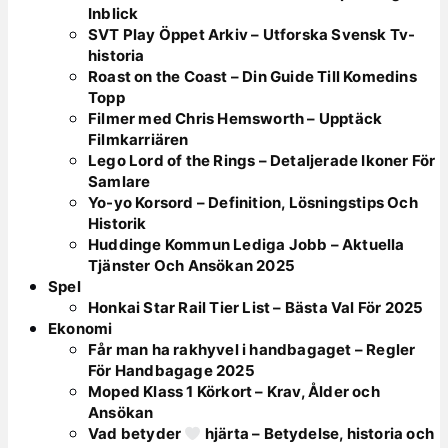
Inblick
SVT Play Öppet Arkiv – Utforska Svensk Tv-
historia
Roast on the Coast – Din Guide Till Komedins
Topp
Filmer med Chris Hemsworth – Upptäck
Filmkarriären
Lego Lord of the Rings – Detaljerade Ikoner För
Samlare
Yo-yo Korsord – Definition, Lösningstips Och
Historik
Huddinge Kommun Lediga Jobb – Aktuella
Tjänster Och Ansökan 2025
Spel
Honkai Star Rail Tier List – Bästa Val För 2025
Ekonomi
Får man ha rakhyvel i handbagaget – Regler
För Handbagage 2025
Moped Klass 1 Körkort – Krav, Ålder och
Ansökan
Vad betyder
hjärta – Betydelse, historia och