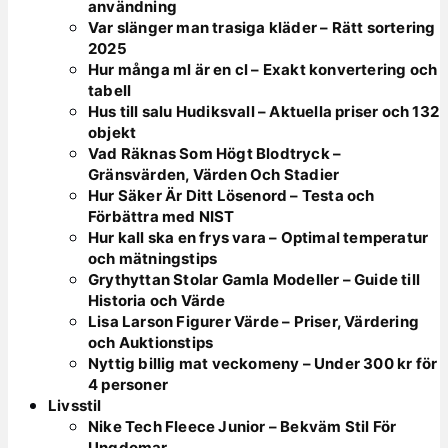
användning
Var slänger man trasiga kläder – Rätt sortering
2025
Hur många ml är en cl – Exakt konvertering och
tabell
Hus till salu Hudiksvall – Aktuella priser och 132
objekt
Vad Räknas Som Högt Blodtryck –
Gränsvärden, Värden Och Stadier
Hur Säker Är Ditt Lösenord – Testa och
Förbättra med NIST
Hur kall ska en frys vara – Optimal temperatur
och mätningstips
Grythyttan Stolar Gamla Modeller – Guide till
Historia och Värde
Lisa Larson Figurer Värde – Priser, Värdering
och Auktionstips
Nyttig billig mat veckomeny – Under 300 kr för
4 personer
Livsstil
Nike Tech Fleece Junior – Bekväm Stil För
Ungdomar