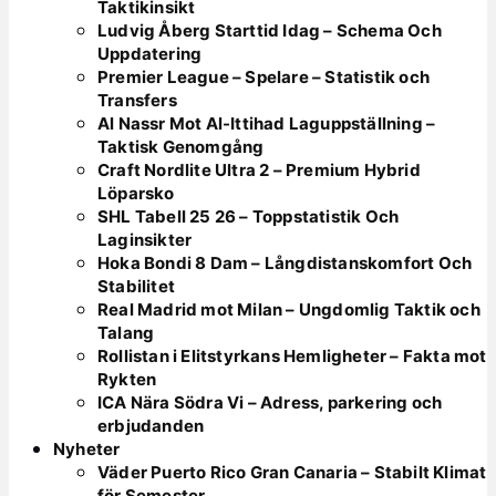
Taktikinsikt
Ludvig Åberg Starttid Idag – Schema Och
Uppdatering
Premier League – Spelare – Statistik och
Transfers
Al Nassr Mot Al-Ittihad Laguppställning –
Taktisk Genomgång
Craft Nordlite Ultra 2 – Premium Hybrid
Löparsko
SHL Tabell 25 26 – Toppstatistik Och
Laginsikter
Hoka Bondi 8 Dam – Långdistanskomfort Och
Stabilitet
Real Madrid mot Milan – Ungdomlig Taktik och
Talang
Rollistan i Elitstyrkans Hemligheter – Fakta mot
Rykten
ICA Nära Södra Vi – Adress, parkering och
erbjudanden
Nyheter
Väder Puerto Rico Gran Canaria – Stabilt Klimat
för Semester