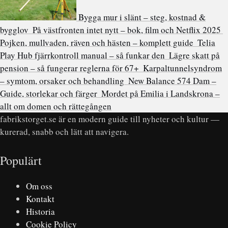
Bygga mur i slänt – steg, kostnad &
bygglov
På västfronten intet nytt – bok, film och Netflix 2025
Pojken, mullvaden, räven och hästen – komplett guide
Telia
Play Hub fjärrkontroll manual – så funkar den
Lägre skatt på
pension – så fungerar reglerna för 67+
Karpaltunnelsyndrom
– symtom, orsaker och behandling
New Balance 574 Dam –
Guide, storlekar och färger
Mordet på Emilia i Landskrona –
allt om domen och rättegången
fabrikstorget.se är en modern guide till nyheter och kultur —
kurerad, snabb och lätt att navigera.
Populärt
Om oss
Kontakt
Historia
Cookie Policy