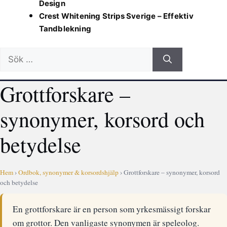
Design
Crest Whitening Strips Sverige – Effektiv
Tandblekning
Sök
efter:
Grottforskare –
synonymer, korsord och
betydelse
Hem
›
Ordbok, synonymer & korsordshjälp
› Grottforskare – synonymer, korsord
och betydelse
En grottforskare är en person som yrkesmässigt forskar
om grottor. Den vanligaste synonymen är speleolog.