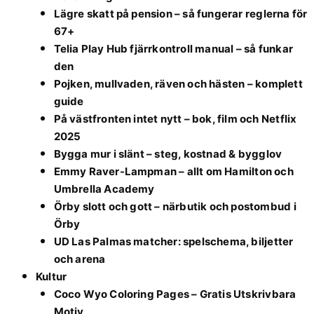
Lägre skatt på pension – så fungerar reglerna för
67+
Telia Play Hub fjärrkontroll manual – så funkar
den
Pojken, mullvaden, räven och hästen – komplett
guide
På västfronten intet nytt – bok, film och Netflix
2025
Bygga mur i slänt – steg, kostnad & bygglov
Emmy Raver-Lampman – allt om Hamilton och
Umbrella Academy
Örby slott och gott – närbutik och postombud i
Örby
UD Las Palmas matcher: spelschema, biljetter
och arena
Kultur
Coco Wyo Coloring Pages – Gratis Utskrivbara
Motiv