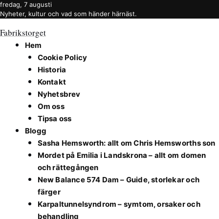
fredag, 7 augusti
Nyheter, kultur och vad som händer härnäst.
Fabrikstorget
Hem
Cookie Policy
Historia
Kontakt
Nyhetsbrev
Om oss
Tipsa oss
Blogg
Sasha Hemsworth: allt om Chris Hemsworths son
Mordet på Emilia i Landskrona – allt om domen
och rättegången
New Balance 574 Dam – Guide, storlekar och
färger
Karpaltunnelsyndrom – symtom, orsaker och
behandling