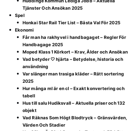
Huddinge Kommun Lediga Jobb – Aktuella
Tjänster Och Ansökan 2025
Spel
Honkai Star Rail Tier List – Bästa Val För 2025
Ekonomi
Får man ha rakhyvel i handbagaget – Regler För
Handbagage 2025
Moped Klass 1 Körkort – Krav, Ålder och Ansökan
Vad betyder 🤍 hjärta – Betydelse, historia och
användning
Var slänger man trasiga kläder – Rätt sortering
2025
Hur många ml är en cl – Exakt konvertering och
tabell
Hus till salu Hudiksvall – Aktuella priser och 132
objekt
Vad Räknas Som Högt Blodtryck – Gränsvärden,
Värden Och Stadier