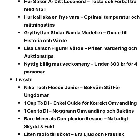
Hur Säker Är Ditt Lösenord – Testa och Förbättra
med NIST
Hur kall ska en frys vara – Optimal temperatur och
mätningstips
Grythyttan Stolar Gamla Modeller – Guide till
Historia och Värde
Lisa Larson Figurer Värde – Priser, Värdering och
Auktionstips
Nyttig billig mat veckomeny – Under 300 kr för 4
personer
Livsstil
Nike Tech Fleece Junior – Bekväm Stil För
Ungdomar
1 Cup To Dl – Enkel Guide för Korrekt Omvandling
1 Cup to Dl – Noggrann Omvandling och Baktips
Bare Minerals Complexion Rescue – Naturligt
Skydd & Fukt
Liten radio till köket – Bra Ljud och Praktisk