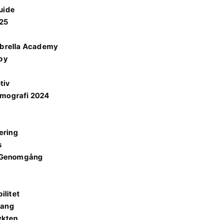
uide
025
brella Academy
rby
tiv
ilmografi 2024
ering
s
sk Genomgång
ilitet
lang
ykten