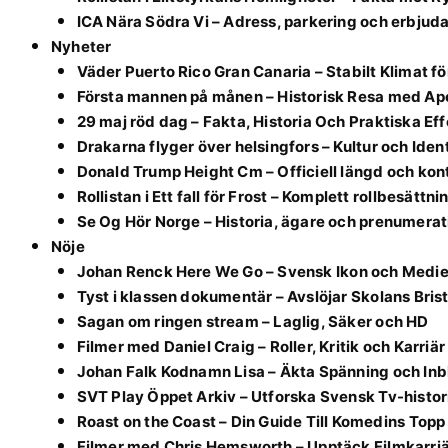
ICA Nära Södra Vi – Adress, parkering och erbju
Nyheter
Väder Puerto Rico Gran Canaria – Stabilt Klimat f
Första mannen på månen – Historisk Resa med Apo
29 maj röd dag – Fakta, Historia Och Praktiska Ef
Drakarna flyger över helsingfors – Kultur och Ident
Donald Trump Height Cm – Officiell längd och ko
Rollistan i Ett fall för Frost – Komplett rollbesättni
Se Og Hör Norge – Historia, ägare och prenumerat
Nöje
Johan Renck Here We Go – Svensk Ikon och Medie
Tyst i klassen dokumentär – Avslöjar Skolans Bris
Sagan om ringen stream – Laglig, Säker och HD
Filmer med Daniel Craig – Roller, Kritik och Karriär
Johan Falk Kodnamn Lisa – Äkta Spänning och Inb
SVT Play Öppet Arkiv – Utforska Svensk Tv-histor
Roast on the Coast – Din Guide Till Komedins Topp
Filmer med Chris Hemsworth – Upptäck Filmkarri