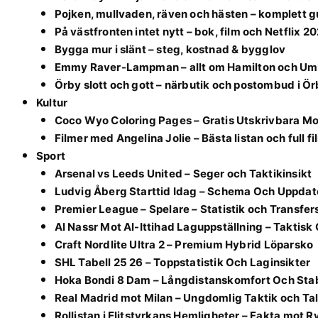
Pojken, mullvaden, räven och hästen – komplett g
På västfronten intet nytt – bok, film och Netflix 2
Bygga mur i slänt – steg, kostnad & bygglov
Emmy Raver-Lampman – allt om Hamilton och Um
Örby slott och gott – närbutik och postombud i Ö
Kultur
Coco Wyo Coloring Pages – Gratis Utskrivbara Mo
Filmer med Angelina Jolie – Bästa listan och full f
Sport
Arsenal vs Leeds United – Seger och Taktikinsikt
Ludvig Åberg Starttid Idag – Schema Och Uppdat
Premier League – Spelare – Statistik och Transfer
Al Nassr Mot Al-Ittihad Laguppställning – Takti
Craft Nordlite Ultra 2 – Premium Hybrid Löparsko
SHL Tabell 25 26 – Toppstatistik Och Laginsikter
Hoka Bondi 8 Dam – Långdistanskomfort Och Stab
Real Madrid mot Milan – Ungdomlig Taktik och Ta
Rollistan i Elitstyrkans Hemligheter – Fakta mot R