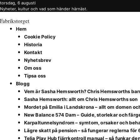
torsdag, 6 augusti
Nyheter, kultur och vad som händer härnäst.
Fabrikstorget
Hem
Cookie Policy
Historia
Kontakt
Nyhetsbrev
Om oss
Tipsa oss
Blogg
Vem är Sasha Hemsworth? Chris Hemsworths barn
Sasha Hemsworth: allt om Chris Hemsworths son
Mordet på Emilia i Landskrona – allt om domen o
New Balance 574 Dam – Guide, storlekar och färg
Karpaltunnelsyndrom – symtom, orsaker och beh
Lägre skatt på pension – så fungerar reglerna för
Telia Play Hub fjärrkontroll manual – så funkar de