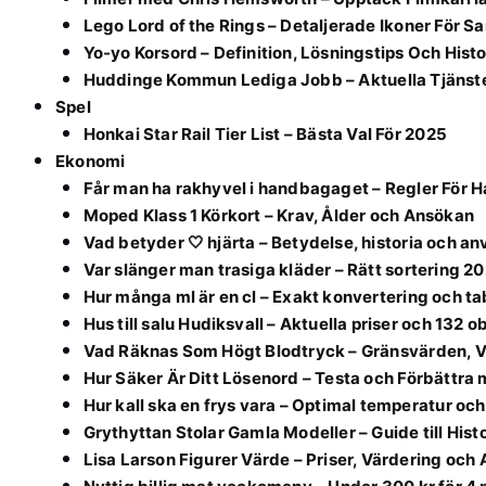
Lego Lord of the Rings – Detaljerade Ikoner För S
Yo-yo Korsord – Definition, Lösningstips Och Histo
Huddinge Kommun Lediga Jobb – Aktuella Tjänst
Spel
Honkai Star Rail Tier List – Bästa Val För 2025
Ekonomi
Får man ha rakhyvel i handbagaget – Regler För
Moped Klass 1 Körkort – Krav, Ålder och Ansökan
Vad betyder 🤍 hjärta – Betydelse, historia och a
Var slänger man trasiga kläder – Rätt sortering 2
Hur många ml är en cl – Exakt konvertering och ta
Hus till salu Hudiksvall – Aktuella priser och 132 o
Vad Räknas Som Högt Blodtryck – Gränsvärden, V
Hur Säker Är Ditt Lösenord – Testa och Förbättra
Hur kall ska en frys vara – Optimal temperatur oc
Grythyttan Stolar Gamla Modeller – Guide till Hist
Lisa Larson Figurer Värde – Priser, Värdering och 