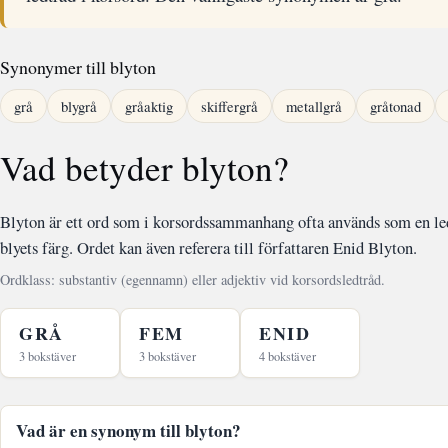
Synonymer till blyton
grå
blygrå
gråaktig
skiffergrå
metallgrå
gråtonad
Vad betyder blyton?
Blyton är ett ord som i korsordssammanhang ofta används som en led
blyets färg. Ordet kan även referera till författaren Enid Blyton.
Ordklass: substantiv (egennamn) eller adjektiv vid korsordsledtråd.
GRÅ
FEM
ENID
3 bokstäver
3 bokstäver
4 bokstäver
Vad är en synonym till blyton?