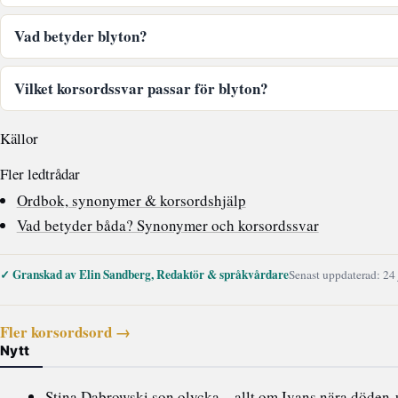
Vad betyder blyton?
Vilket korsordssvar passar för blyton?
Källor
Fler ledtrådar
Ordbok, synonymer & korsordshjälp
Vad betyder båda? Synonymer och korsordssvar
✓ Granskad av Elin Sandberg, Redaktör & språkvårdare
Senast uppdaterad: 24
Fler korsordsord →
Nytt
Stina Dabrowski son olycka – allt om Ivans nära döden-