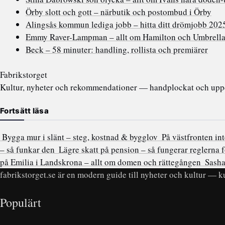
Örby slott och gott – närbutik och postombud i Örby
Alingsås kommun lediga jobb – hitta ditt drömjobb 202
Emmy Raver-Lampman – allt om Hamilton och Umbrell
Beck – 58 minuter: handling, rollista och premiärer
Fabrikstorget
Kultur, nyheter och rekommendationer — handplockat och uppda
Fortsätt läsa
Bygga mur i slänt – steg, kostnad & bygglov
På västfronten int
– så funkar den
Lägre skatt på pension – så fungerar reglerna 
på Emilia i Landskrona – allt om domen och rättegången
Sasha
fabrikstorget.se är en modern guide till nyheter och kultur — ku
Populärt