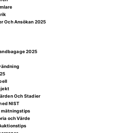
amlare
rik
er Och Ansökan 2025
 Handbagage 2025
nvändning
025
bell
bjekt
ärden Och Stadier
 med NIST
h mätningstips
oria och Värde
Auktionstips