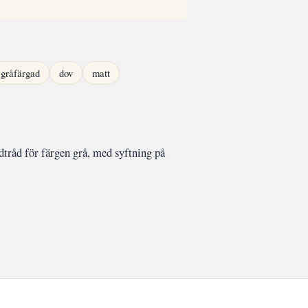
gråfärgad
dov
matt
tråd för färgen grå, med syftning på