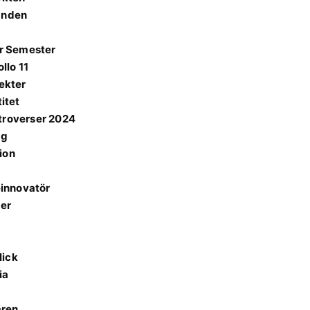
danden
ör Semester
llo 11
fekter
itet
ntroverser 2024
ng
ion
innovatör
ter
lick
ia
ären