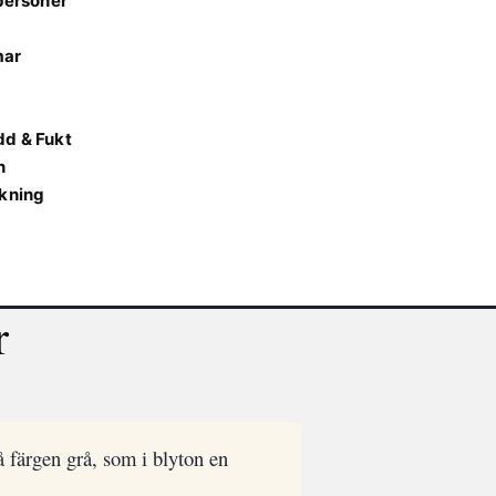
 personer
mar
dd & Fukt
n
ekning
r
å färgen grå, som i blyton en