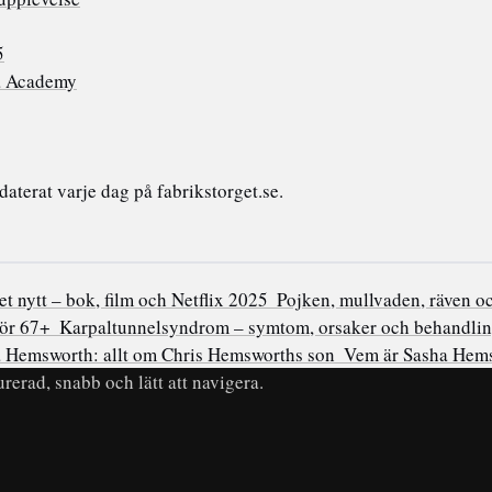
5
a Academy
terat varje dag på fabrikstorget.se.
et nytt – bok, film och Netflix 2025
Pojken, mullvaden, räven o
för 67+
Karpaltunnelsyndrom – symtom, orsaker och behandli
 Hemsworth: allt om Chris Hemsworths son
Vem är Sasha Hems
rerad, snabb och lätt att navigera.