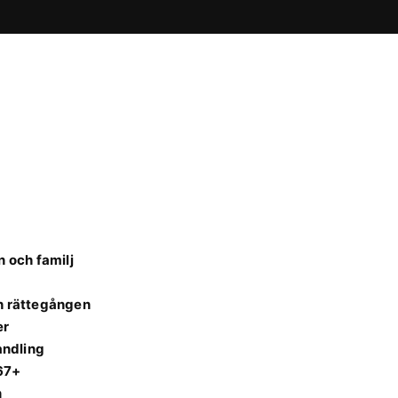
 och familj
ch rättegången
er
andling
 67+
n