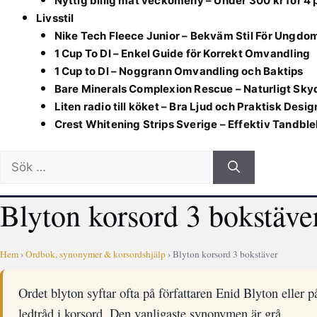
Nyttig billig mat veckomeny – Under 300 kr för 4
Livsstil
Nike Tech Fleece Junior – Bekväm Stil För Ungdo
1 Cup To Dl – Enkel Guide för Korrekt Omvandling
1 Cup to Dl – Noggrann Omvandling och Baktips
Bare Minerals Complexion Rescue – Naturligt Sky
Liten radio till köket – Bra Ljud och Praktisk Desig
Crest Whitening Strips Sverige – Effektiv Tandbl
Sök
efter:
Blyton korsord 3 bokstäve
Hem
›
Ordbok, synonymer & korsordshjälp
› Blyton korsord 3 bokstäver
Ordet blyton syftar ofta på författaren Enid Blyton eller p
ledtråd i korsord. Den vanligaste synonymen är grå.