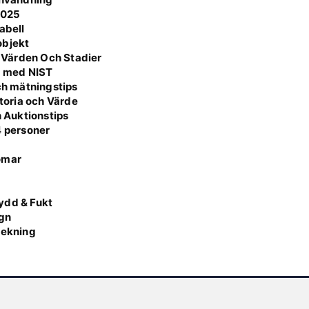
2025
abell
 objekt
 Värden Och Stadier
a med NIST
och mätningstips
storia och Värde
h Auktionstips
4 personer
omar
g
ydd & Fukt
ign
lekning