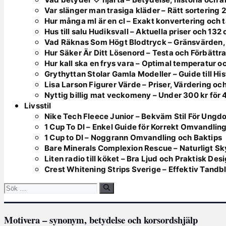
Var slänger man trasiga kläder – Rätt sortering 
Hur många ml är en cl – Exakt konvertering och t
Hus till salu Hudiksvall – Aktuella priser och 132
Vad Räknas Som Högt Blodtryck – Gränsvärden,
Hur Säker Är Ditt Lösenord – Testa och Förbättr
Hur kall ska en frys vara – Optimal temperatur 
Grythyttan Stolar Gamla Modeller – Guide till Hi
Lisa Larson Figurer Värde – Priser, Värdering oc
Nyttig billig mat veckomeny – Under 300 kr för 
Livsstil
Nike Tech Fleece Junior – Bekväm Stil För Ungd
1 Cup To Dl – Enkel Guide för Korrekt Omvandlin
1 Cup to Dl – Noggrann Omvandling och Baktips
Bare Minerals Complexion Rescue – Naturligt Sk
Liten radio till köket – Bra Ljud och Praktisk Des
Crest Whitening Strips Sverige – Effektiv Tandb
Sök
efter:
Motivera – synonym, betydelse och korsordshjälp