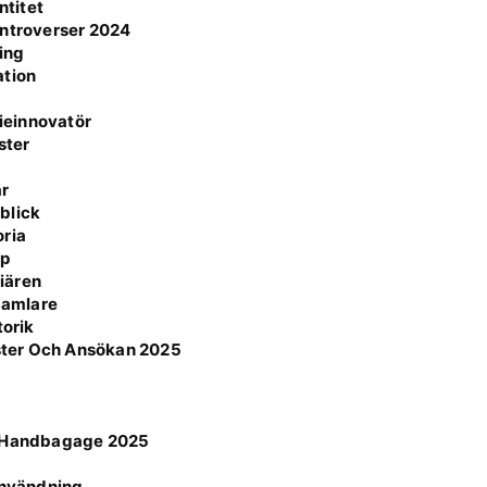
ntitet
ontroverser 2024
ning
ation
ieinnovatör
ster
är
blick
oria
pp
iären
 Samlare
torik
ster Och Ansökan 2025
ör Handbagage 2025
n
 användning