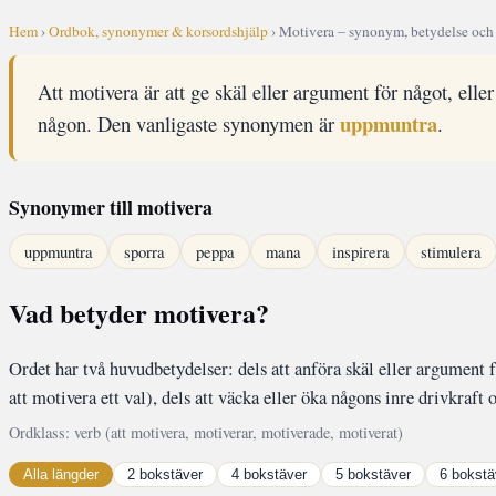
Hem
›
Ordbok, synonymer & korsordshjälp
› Motivera – synonym, betydelse och
Att motivera är att ge skäl eller argument för något, eller
uppmuntra
någon. Den vanligaste synonymen är
.
Synonymer till motivera
uppmuntra
sporra
peppa
mana
inspirera
stimulera
Vad betyder motivera?
Ordet har två huvudbetydelser: dels att anföra skäl eller argument f
att motivera ett val), dels att väcka eller öka någons inre drivkraft o
Ordklass: verb (att motivera, motiverar, motiverade, motiverat)
Alla längder
2 bokstäver
4 bokstäver
5 bokstäver
6 bokstä