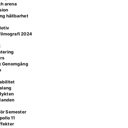
ch arena
sion
ång hållbarhet
Motiv
 filmografi 2024
t
atering
rs
isk Genomgång
o
r
bilitet
Talang
 Rykten
udanden
 för Semester
ollo 11
ffekter