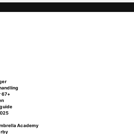
ger
handling
r 67+
en
 guide
 2025
Umbrella Academy
Örby