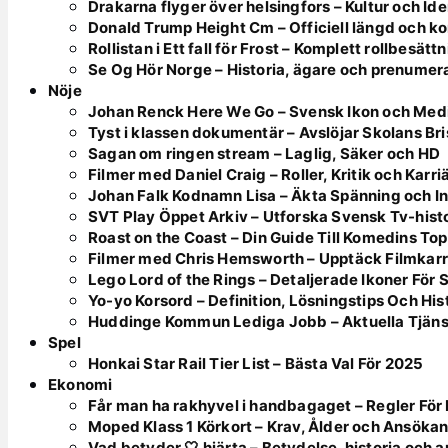
Drakarna flyger över helsingfors – Kultur och Ide
Donald Trump Height Cm – Officiell längd och k
Rollistan i Ett fall för Frost – Komplett rollbesätt
Se Og Hör Norge – Historia, ägare och prenumer
Nöje
Johan Renck Here We Go – Svensk Ikon och Med
Tyst i klassen dokumentär – Avslöjar Skolans Bri
Sagan om ringen stream – Laglig, Säker och HD
Filmer med Daniel Craig – Roller, Kritik och Karri
Johan Falk Kodnamn Lisa – Äkta Spänning och In
SVT Play Öppet Arkiv – Utforska Svensk Tv-hist
Roast on the Coast – Din Guide Till Komedins To
Filmer med Chris Hemsworth – Upptäck Filmkarr
Lego Lord of the Rings – Detaljerade Ikoner För
Yo-yo Korsord – Definition, Lösningstips Och His
Huddinge Kommun Lediga Jobb – Aktuella Tjän
Spel
Honkai Star Rail Tier List – Bästa Val För 2025
Ekonomi
Får man ha rakhyvel i handbagaget – Regler F
Moped Klass 1 Körkort – Krav, Ålder och Ansöka
Vad betyder 🤍 hjärta – Betydelse, historia och