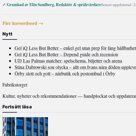
✓ Granskad av Elin Sandberg, Redaktör & språkvårdare
Senast uppdaterad: 2
Fler korsordsord →
Nytt
Gel iQ Less But Better – enkel gel utan prep för lång hållbarhet
Gel iQ Less But Better – Depend guide och recension
UD Las Palmas matcher: spelschema, biljetter och arena
Stina Dabrowski son olycka – allt om Ivans nära döden-uppleve
Örby slott och gott – närbutik och postombud i Örby
Fabrikstorget
Kultur, nyheter och rekommendationer — handplockat och uppdaterat v
Fortsätt läsa