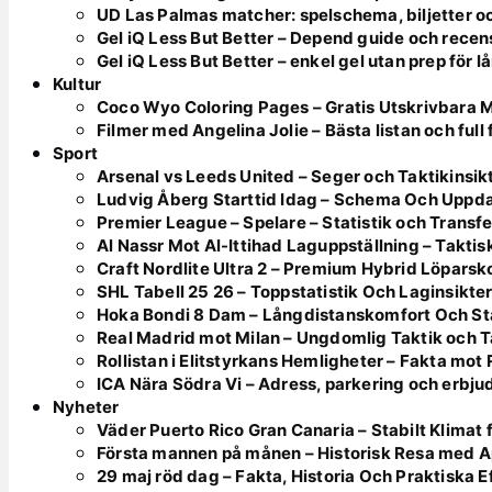
UD Las Palmas matcher: spelschema, biljetter o
Gel iQ Less But Better – Depend guide och recen
Gel iQ Less But Better – enkel gel utan prep för l
Kultur
Coco Wyo Coloring Pages – Gratis Utskrivbara 
Filmer med Angelina Jolie – Bästa listan och full
Sport
Arsenal vs Leeds United – Seger och Taktikinsik
Ludvig Åberg Starttid Idag – Schema Och Uppd
Premier League – Spelare – Statistik och Transfe
Al Nassr Mot Al-Ittihad Laguppställning – Takt
Craft Nordlite Ultra 2 – Premium Hybrid Löparsk
SHL Tabell 25 26 – Toppstatistik Och Laginsikte
Hoka Bondi 8 Dam – Långdistanskomfort Och Sta
Real Madrid mot Milan – Ungdomlig Taktik och 
Rollistan i Elitstyrkans Hemligheter – Fakta mot
ICA Nära Södra Vi – Adress, parkering och erbj
Nyheter
Väder Puerto Rico Gran Canaria – Stabilt Klimat
Första mannen på månen – Historisk Resa med Ap
29 maj röd dag – Fakta, Historia Och Praktiska E