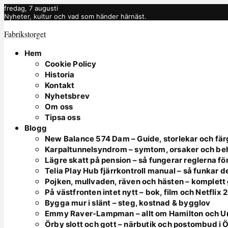
fredag, 7 augusti
Nyheter, kultur och vad som händer härnäst.
Fabrikstorget
Hem
Cookie Policy
Historia
Kontakt
Nyhetsbrev
Om oss
Tipsa oss
Blogg
New Balance 574 Dam – Guide, storlekar och fär
Karpaltunnelsyndrom – symtom, orsaker och be
Lägre skatt på pension – så fungerar reglerna fö
Telia Play Hub fjärrkontroll manual – så funkar d
Pojken, mullvaden, räven och hästen – komplett
På västfronten intet nytt – bok, film och Netflix
Bygga mur i slänt – steg, kostnad & bygglov
Emmy Raver-Lampman – allt om Hamilton och 
Örby slott och gott – närbutik och postombud i 