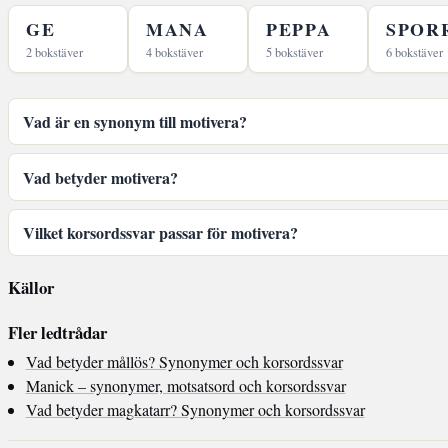
GE
MANA
PEPPA
SPOR
2 bokstäver
4 bokstäver
5 bokstäver
6 bokstäver
Vad är en synonym till motivera?
Vad betyder motivera?
Vilket korsordssvar passar för motivera?
Källor
Fler ledtrådar
Vad betyder mållös? Synonymer och korsordssvar
Manick – synonymer, motsatsord och korsordssvar
Vad betyder magkatarr? Synonymer och korsordssvar