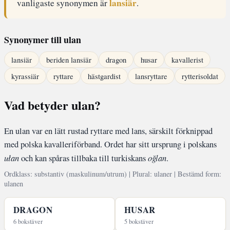
lansiär
vanligaste synonymen är
.
Synonymer till ulan
lansiär
beriden lansiär
dragon
husar
kavallerist
kyrassiär
ryttare
hästgardist
lansryttare
rytterisoldat
Vad betyder ulan?
En ulan var en lätt rustad ryttare med lans, särskilt förknippad
med polska kavalleriförband. Ordet har sitt ursprung i polskans
ułan
och kan spåras tillbaka till turkiskans
oğlan
.
Ordklass: substantiv (maskulinum/utrum) | Plural: ulaner | Bestämd form:
ulanen
DRAGON
HUSAR
6 bokstäver
5 bokstäver