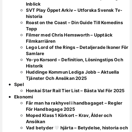
Inblick
SVT Play Öppet Arkiv – Utforska Svensk Tv-
historia
Roast on the Coast – Din Guide Till Komedins
Topp
Filmer med Chris Hemsworth – Upptäck
Filmkarriären
Lego Lord of the Rings – Detaljerade Ikoner För
Samlare
Yo-yo Korsord – Definition, Lösningstips Och
Historik
Huddinge Kommun Lediga Jobb – Aktuella
Tjänster Och Ansökan 2025
Spel
Honkai Star Rail Tier List – Bästa Val För 2025
Ekonomi
Får man ha rakhyvel i handbagaget – Regler
För Handbagage 2025
Moped Klass 1 Körkort – Krav, Ålder och
Ansökan
Vad betyder
hjärta – Betydelse, historia och