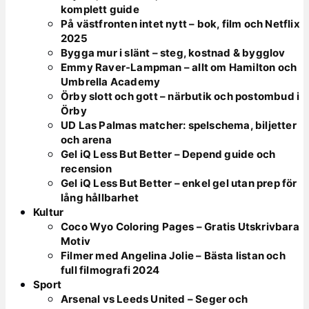
komplett guide
På västfronten intet nytt – bok, film och Netflix
2025
Bygga mur i slänt – steg, kostnad & bygglov
Emmy Raver-Lampman – allt om Hamilton och
Umbrella Academy
Örby slott och gott – närbutik och postombud i
Örby
UD Las Palmas matcher: spelschema, biljetter
och arena
Gel iQ Less But Better – Depend guide och
recension
Gel iQ Less But Better – enkel gel utan prep för
lång hållbarhet
Kultur
Coco Wyo Coloring Pages – Gratis Utskrivbara
Motiv
Filmer med Angelina Jolie – Bästa listan och
full filmografi 2024
Sport
Arsenal vs Leeds United – Seger och