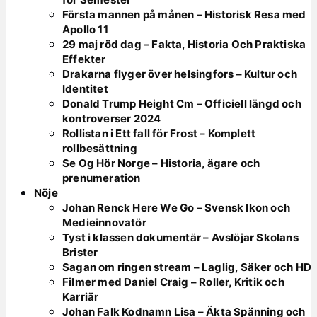
Första mannen på månen – Historisk Resa med
Apollo 11
29 maj röd dag – Fakta, Historia Och Praktiska
Effekter
Drakarna flyger över helsingfors – Kultur och
Identitet
Donald Trump Height Cm – Officiell längd och
kontroverser 2024
Rollistan i Ett fall för Frost – Komplett
rollbesättning
Se Og Hör Norge – Historia, ägare och
prenumeration
Nöje
Johan Renck Here We Go – Svensk Ikon och
Medieinnovatör
Tyst i klassen dokumentär – Avslöjar Skolans
Brister
Sagan om ringen stream – Laglig, Säker och HD
Filmer med Daniel Craig – Roller, Kritik och
Karriär
Johan Falk Kodnamn Lisa – Äkta Spänning och