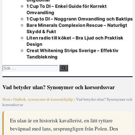
1 Cup To Dl – Enkel Guide för Korrekt
Omvandling
1 Cup to Dl – Noggrann Omvandling och Baktips
Bare Minerals Complexion Rescue – Naturligt
Skydd & Fukt
Liten radio till köket – Bra Ljud och Praktisk
Design
Crest Whitening Strips Sverige – Effektiv
Tandblekning
Sök
efter:
Vad betyder ulan? Synonymer och korsordssvar
Hem
›
Ordbok, synonymer & korsordshjälp
› Vad betyder ulan? Synonymer och
korsordssvar
En ulan är en historisk kavallerist, en lätt ryttare
beväpnad med lans, ursprungligen från Polen. Den