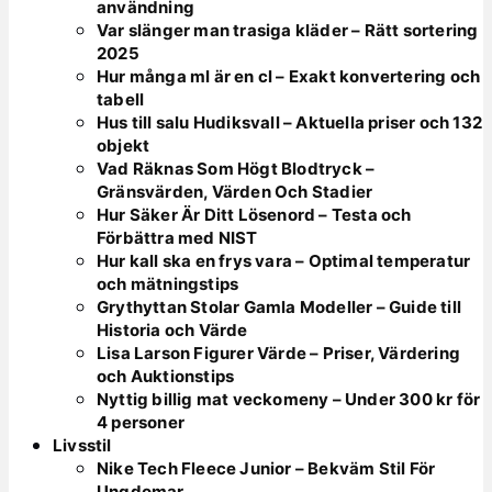
användning
Var slänger man trasiga kläder – Rätt sortering
2025
Hur många ml är en cl – Exakt konvertering och
tabell
Hus till salu Hudiksvall – Aktuella priser och 132
objekt
Vad Räknas Som Högt Blodtryck –
Gränsvärden, Värden Och Stadier
Hur Säker Är Ditt Lösenord – Testa och
Förbättra med NIST
Hur kall ska en frys vara – Optimal temperatur
och mätningstips
Grythyttan Stolar Gamla Modeller – Guide till
Historia och Värde
Lisa Larson Figurer Värde – Priser, Värdering
och Auktionstips
Nyttig billig mat veckomeny – Under 300 kr för
4 personer
Livsstil
Nike Tech Fleece Junior – Bekväm Stil För
Ungdomar