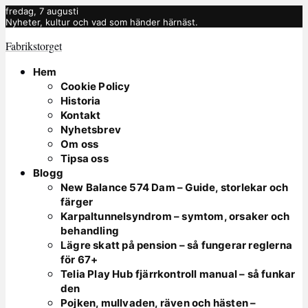
fredag, 7 augusti
Nyheter, kultur och vad som händer härnäst.
Fabrikstorget
Hem
Cookie Policy
Historia
Kontakt
Nyhetsbrev
Om oss
Tipsa oss
Blogg
New Balance 574 Dam – Guide, storlekar och
färger
Karpaltunnelsyndrom – symtom, orsaker och
behandling
Lägre skatt på pension – så fungerar reglerna
för 67+
Telia Play Hub fjärrkontroll manual – så funkar
den
Pojken, mullvaden, räven och hästen –