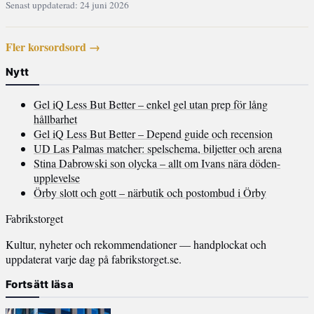
Senast uppdaterad: 24 juni 2026
Fler korsordsord →
Nytt
Gel iQ Less But Better – enkel gel utan prep för lång
hållbarhet
Gel iQ Less But Better – Depend guide och recension
UD Las Palmas matcher: spelschema, biljetter och arena
Stina Dabrowski son olycka – allt om Ivans nära döden-
upplevelse
Örby slott och gott – närbutik och postombud i Örby
Fabrikstorget
Kultur, nyheter och rekommendationer — handplockat och
uppdaterat varje dag på fabrikstorget.se.
Fortsätt läsa