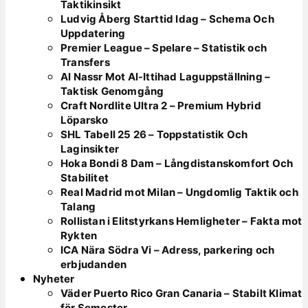
Taktikinsikt
Ludvig Åberg Starttid Idag – Schema Och
Uppdatering
Premier League – Spelare – Statistik och
Transfers
Al Nassr Mot Al-Ittihad Laguppställning –
Taktisk Genomgång
Craft Nordlite Ultra 2 – Premium Hybrid
Löparsko
SHL Tabell 25 26 – Toppstatistik Och
Laginsikter
Hoka Bondi 8 Dam – Långdistanskomfort Och
Stabilitet
Real Madrid mot Milan – Ungdomlig Taktik och
Talang
Rollistan i Elitstyrkans Hemligheter – Fakta mot
Rykten
ICA Nära Södra Vi – Adress, parkering och
erbjudanden
Nyheter
Väder Puerto Rico Gran Canaria – Stabilt Klimat
för Semester