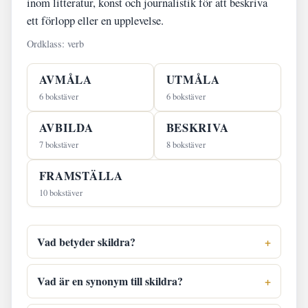
inom litteratur, konst och journalistik för att beskriva
ett förlopp eller en upplevelse.
Ordklass: verb
AVMÅLA
UTMÅLA
6 bokstäver
6 bokstäver
AVBILDA
BESKRIVA
7 bokstäver
8 bokstäver
FRAMSTÄLLA
10 bokstäver
Vad betyder skildra?
Vad är en synonym till skildra?