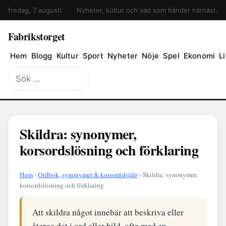
fredag, 7 augusti
Nyheter, kultur och vad som händer härnäst.
Fabrikstorget
Hem
Blogg
Kultur
Sport
Nyheter
Nöje
Spel
Ekonomi
Li
Sök
efter:
Skildra: synonymer,
korsordslösning och förklaring
Hem
›
Ordbok, synonymer & korsordshjälp
› Skildra: synonymer,
korsordslösning och förklaring
Att skildra något innebär att beskriva eller
återge det i ord eller bild, ofta med en