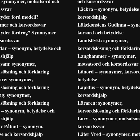
– synonymer, motsatsord och
och korsordssvar
dssvar
Läckra – synonym, betydelse
yder ford modell?
korsordshjälp
mer och korsordssvar
Läkekonstens Gudinna – syn
tyder fördrog? Synonymer
korsord och betydelse
sordssvar
Landsflykt: synonymer,
dar – synonym, betydelse och
korsordslösning och förklari
shjälp
Langhammer – synonymer,
gsam: synonymer,
motsatsord och korsordssvar
slösning och förklaring
Lånord – synonymer, korsor
are: synonymer,
betydelse
slösning och förklaring
Lapidus – synonym, betydels
ng: synonymer,
korsordshjälp
slösning och förklaring
Läraren: synonymer,
 – synonym, betydelse och
korsordslösning och förklari
shjälp
Larv – synonymer, motsatsor
v Påbud – synonym,
korsordssvar
se och korsordshjälp
Låter Vred – synonymer, mot