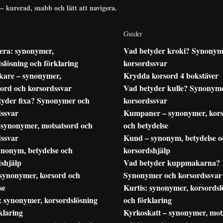
— kurerad, snabb och lätt att navigera.
Guider
era: synonymer,
Vad betyder kroki? Synonym
slösning och förklaring
korsordssvar
kare – synonymer,
Krydda korsord 4 bokstäver
ord och korsordssvar
Vad betyder kulle? Synonym
tyder fixa? Synonymer och
korsordssvar
dssvar
Kumpaner – synonymer, kor
 synonymer, motsatsord och
och betydelse
dssvar
Kund – synonym, betydelse o
ynonym, betydelse och
korsordshjälp
shjälp
Vad betyder kuppmakarna?
 synonymer, korsord och
Synonymer och korsordssvar
se
Kurtis: synonymer, korsordsl
 synonymer, korsordslösning
och förklaring
klaring
Kyrkoskatt – synonymer, mot