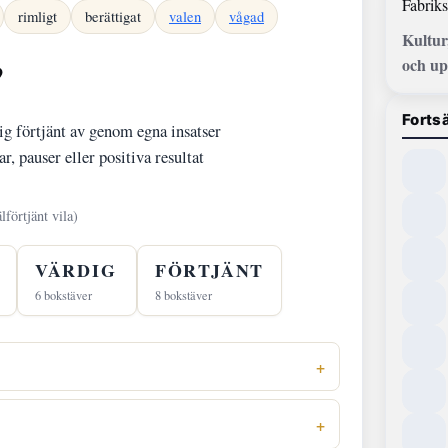
Fabriks
rimligt
berättigat
valen
vågad
Kultur
och up
?
Fortsä
sig förtjänt av genom egna insatser
, pauser eller positiva resultat
lförtjänt vila)
VÄRDIG
FÖRTJÄNT
6 bokstäver
8 bokstäver