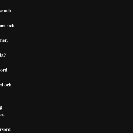
se och
mer och
mer,
da?
sord
rd och
ng
r,
orsord