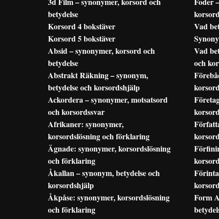
3d Film – synonymer, korsord och
Foder 
betydelse
korsor
Korsord 4 bokstäver
Vad bet
Korsord 5 bokstäver
Synony
Absid – synonymer, korsord och
Vad be
betydelse
och kor
Abstrakt Räkning – synonym,
Förebå
betydelse och korsordshjälp
korsord
Ackordera – synonymer, motsatsord
Företa
och korsordssvar
korsord
Afrikaner: synonymer,
Författ
korsordslösning och förklaring
korsord
Ägnade: synonymer, korsordslösning
Förfini
och förklaring
korsord
Åkallan – synonym, betydelse och
Förinta
korsordshjälp
korsord
Åkpåse: synonymer, korsordslösning
Form A
och förklaring
betydel