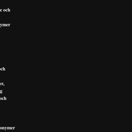
se och
nymer
och
er,
ng
 och
nonymer