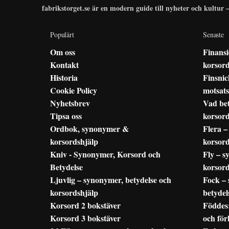
fabrikstorget.se är en modern guide till nyheter och kultur 
Populärt
Senaste
Om oss
Finansi
Kontakt
korsord
Historia
Finsnic
Cookie Policy
motsats
Nyhetsbrev
Vad be
Tipsa oss
korsor
Ordbok, synonymer &
Flera –
korsordshjälp
korsor
Kniv - Synonymer, Korsord och
Fly – s
Betydelse
korsord
Ljuvlig – synonymer, betydelse och
Fock –
korsordshjälp
betydel
Korsord 2 bokstäver
Föddes:
Korsord 3 bokstäver
och för