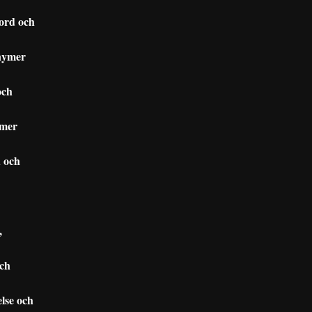
ord och
nymer
och
ymer
d och
,
och
lse och