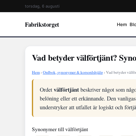
torsdag, 6 augusti
Fabrikstorget
Hem
Bl
Vad betyder välförtjänt? Syn
Hem
›
Ordbok, synonymer & korsordshjälp
› Vad betyder välfö
välförtjänt
Ordet
beskriver något som någon
belöning eller ett erkännande. Den vanlig
understryker att utfallet är logiskt och förtj
Synonymer till välförtjänt