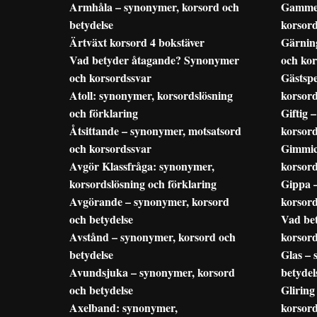
Armhåla – synonymer, korsord och
Gammel
betydelse
korsord
Ärtväxt korsord 4 bokstäver
Gärnin
Vad betyder åtagande? Synonymer
och kor
och korsordssvar
Gästspe
Atoll: synonymer, korsordslösning
korsord
och förklaring
Giftig 
Åtsittande – synonymer, motsatsord
korsor
och korsordssvar
Gimmic
Avgör Klassfråga: synonymer,
korsord
korsordslösning och förklaring
Gippa 
Avgörande – synonymer, korsord
korsor
och betydelse
Vad be
Avstånd – synonymer, korsord och
korsor
betydelse
Glas – 
Avundsjuka – synonymer, korsord
betydel
och betydelse
Gliring
Axelband: synonymer,
korsord