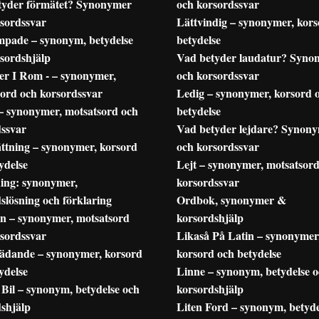
tyder förmätet? Synonymer
och korsordssvar
sordssvar
Lättvindig – synonymer, kors
mpade – synonym, betydelse
betydelse
sordshjälp
Vad betyder laudatur? Syno
er I Rom - – synonymer,
och korsordssvar
ord och korsordssvar
Ledig – synonymer, korsord 
– synonymer, motsatsord och
betydelse
dssvar
Vad betyder lejdare? Synon
ttning – synonymer, korsord
och korsordssvar
ydelse
Lejt – synonymer, motsatsor
ing: synonymer,
korsordssvar
slösning och förklaring
Ordbok, synonymer &
n – synonymer, motsatsord
korsordshjälp
sordssvar
Likaså På Latin – synonymer
ädande – synonymer, korsord
korsord och betydelse
ydelse
Linne – synonym, betydelse 
Bil – synonym, betydelse och
korsordshjälp
shjälp
Liten Ford – synonym, betyde