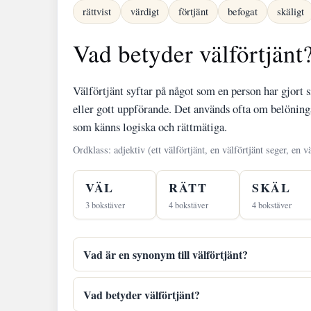
rättvist
värdigt
förtjänt
befogat
skäligt
Vad betyder välförtjänt
Välförtjänt syftar på något som en person har gjort 
eller gott uppförande. Det används ofta om belöningar
som känns logiska och rättmätiga.
Ordklass: adjektiv (ett välförtjänt, en välförtjänt seger, en vä
VÄL
RÄTT
SKÄL
3 bokstäver
4 bokstäver
4 bokstäver
Vad är en synonym till välförtjänt?
Vad betyder välförtjänt?