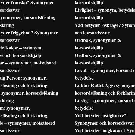
tyder franska? Synonymer
korsordshjälp
sordssvar
Livlighet – synonym, betydel
synonymer, korsordslösning
korsordshjälp
klaring
Vad betyder löskrage? Syno
tyder friggebod? Synonymer
och korsordssvar
sordssvar
Ordbok, synonymer &
ade Kakor – synonym,
korsordshjälp
se och korsordshjälp
Ordbok, synonymer &
ar – synonymer, motsatsord
korsordshjälp
sordssvar
Lovat – synonymer, korsord 
tig Person: synonymer,
betydelse
slösning och förklaring
Luktar Ruttet Ägg: synonym
: synonymer, korsordslösning
korsordslösning och förklari
klaring
Lustig – synonymer, korsord
m: synonymer,
betydelse
slösning och förklaring
Vad betyder lustigkurre?
de – synonymer, motsatsord
Synonymer och korsordssvar
sordssvar
Vad betyder magkatarr? Sy