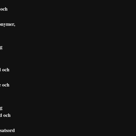
 och
onymer,
ng
d och
e och
ng
d och
satsord