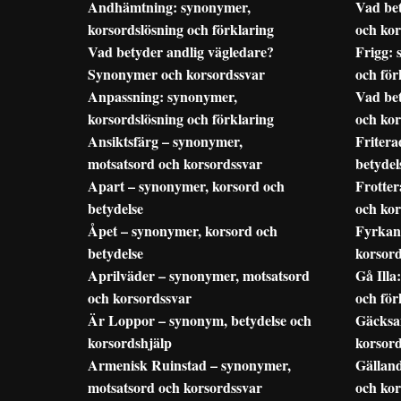
Andhämtning: synonymer,
Vad be
korsordslösning och förklaring
och kor
Vad betyder andlig vägledare?
Frigg: 
Synonymer och korsordssvar
och för
Anpassning: synonymer,
Vad be
korsordslösning och förklaring
och kor
Ansiktsfärg – synonymer,
Friter
motsatsord och korsordssvar
betydel
Apart – synonymer, korsord och
Frotter
betydelse
och kor
Åpet – synonymer, korsord och
Fyrkan
betydelse
korsord
Aprilväder – synonymer, motsatsord
Gå Illa
och korsordssvar
och för
Är Loppor – synonym, betydelse och
Gäcksa
korsordshjälp
korsord
Armenisk Ruinstad – synonymer,
Gällan
motsatsord och korsordssvar
och kor