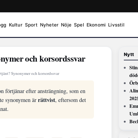
ogg
Kultur
Sport
Nyheter
Nöje
Spel
Ekonomi
Livsstil
Nytt
onymer och korsordssvar
Stin
rtjänt? Synonymer och korsordssvar
död
Örb
 förtjänar efter ansträngning, som en
Ali
202
rättvist
aste synonymen är
, eftersom det
Emm
änat.
Umb
Beck