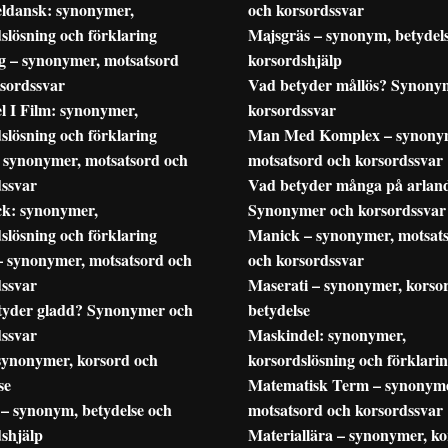
dansk: synonymer,
och korsordssvar
slösning och förklaring
Majsgräs – synonym, betydel
g – synonymer, motsatsord
korsordshjälp
sordssvar
Vad betyder mållös? Synony
l I Film: synonymer,
korsordssvar
slösning och förklaring
Man Med Komplex – synony
– synonymer, motsatsord och
motsatsord och korsordssvar
dssvar
Vad betyder många på arlan
k: synonymer,
Synonymer och korsordssvar
slösning och förklaring
Manick – synonymer, motsat
– synonymer, motsatsord och
och korsordssvar
dssvar
Maserati – synonymer, korso
tyder gladd? Synonymer och
betydelse
dssvar
Maskindel: synonymer,
synonymer, korsord och
korsordslösning och förklari
se
Matematisk Term – synonyme
 – synonym, betydelse och
motsatsord och korsordssvar
shjälp
Materiallära – synonymer, k