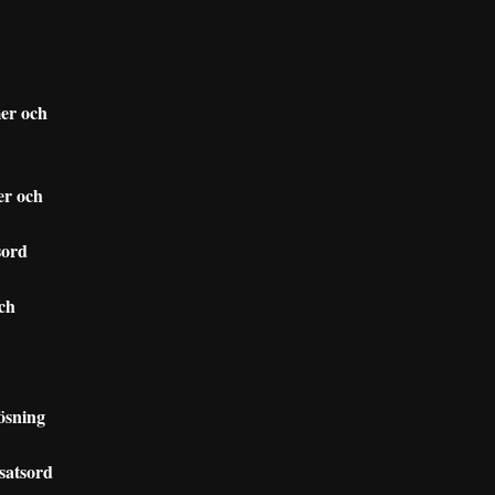
er och
er och
sord
ch
ösning
satsord