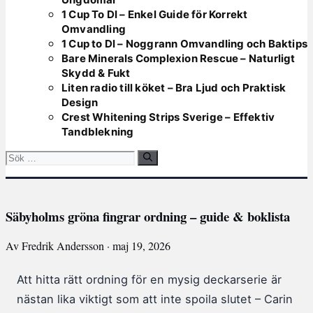
1 Cup To Dl – Enkel Guide för Korrekt
Omvandling
1 Cup to Dl – Noggrann Omvandling och Baktips
Bare Minerals Complexion Rescue – Naturligt
Skydd & Fukt
Liten radio till köket – Bra Ljud och Praktisk
Design
Crest Whitening Strips Sverige – Effektiv
Tandblekning
Sök
efter:
Säbyholms gröna fingrar ordning – guide & boklista
Av Fredrik Andersson · maj 19, 2026
Att hitta rätt ordning för en mysig deckarserie är
nästan lika viktigt som att inte spoila slutet – Carin