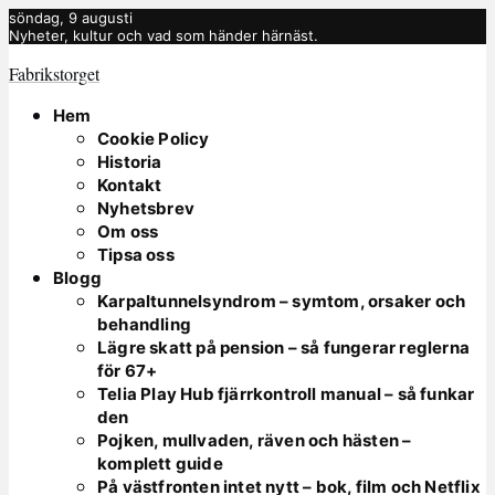
söndag, 9 augusti
Nyheter, kultur och vad som händer härnäst.
Fabrikstorget
Hem
Cookie Policy
Historia
Kontakt
Nyhetsbrev
Om oss
Tipsa oss
Blogg
Karpaltunnelsyndrom – symtom, orsaker och
behandling
Lägre skatt på pension – så fungerar reglerna
för 67+
Telia Play Hub fjärrkontroll manual – så funkar
den
Pojken, mullvaden, räven och hästen –
komplett guide
På västfronten intet nytt – bok, film och Netflix