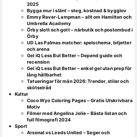
2025
Bygga mur i slänt – steg, kostnad & bygglov
Emmy Raver-Lampman – allt om Hamilton och
Umbrella Academy
Örby slott och gott – närbutik och postombud i
Örby
UD Las Palmas matcher: spelschema, biljetter
och arena
Gel iQ Less But Better – Depend guide och
recension
Gel iQ Less But Better – enkel gel utan prep för
lång hållbarhet
Tatueringar för män 2026: Trender, stilar och
skötselråd
Kultur
Coco Wyo Coloring Pages – Gratis Utskrivbara
Motiv
Filmer med Angelina Jolie – Bästa listan och
full filmografi 2024
Sport
Arsenal vs Leeds United – Seger och