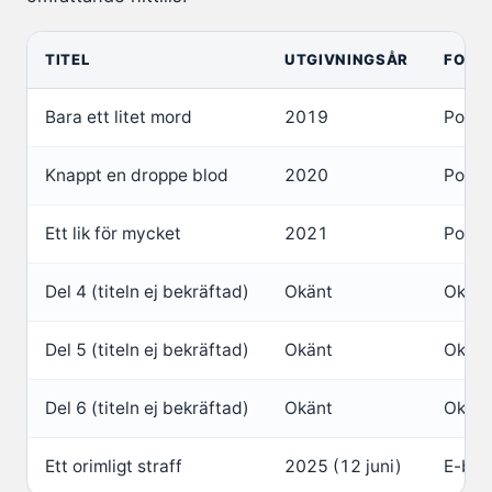
TITEL
UTGIVNINGSÅR
FORM
Bara ett litet mord
2019
Pocke
Knappt en droppe blod
2020
Pocke
Ett lik för mycket
2021
Pocke
Del 4 (titeln ej bekräftad)
Okänt
Okänt
Del 5 (titeln ej bekräftad)
Okänt
Okänt
Del 6 (titeln ej bekräftad)
Okänt
Okänt
Ett orimligt straff
2025 (12 juni)
E-bok,