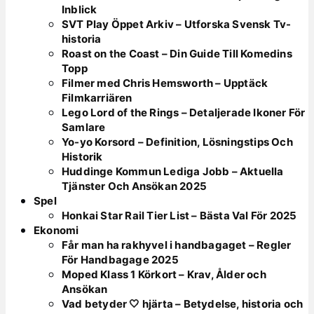
Inblick
SVT Play Öppet Arkiv – Utforska Svensk Tv-
historia
Roast on the Coast – Din Guide Till Komedins
Topp
Filmer med Chris Hemsworth – Upptäck
Filmkarriären
Lego Lord of the Rings – Detaljerade Ikoner För
Samlare
Yo-yo Korsord – Definition, Lösningstips Och
Historik
Huddinge Kommun Lediga Jobb – Aktuella
Tjänster Och Ansökan 2025
Spel
Honkai Star Rail Tier List – Bästa Val För 2025
Ekonomi
Får man ha rakhyvel i handbagaget – Regler
För Handbagage 2025
Moped Klass 1 Körkort – Krav, Ålder och
Ansökan
Vad betyder 🤍 hjärta – Betydelse, historia och