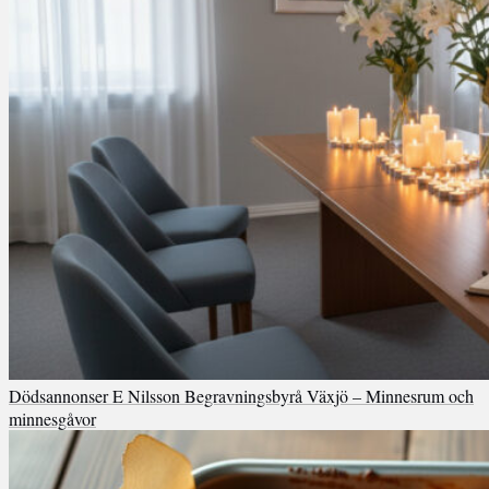
Dödsannonser E Nilsson Begravningsbyrå Växjö – Minnesrum och
minnesgåvor