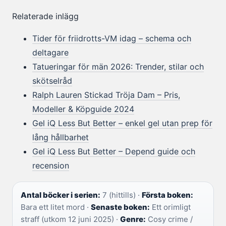
Relaterade inlägg
Tider för friidrotts-VM idag – schema och
deltagare
Tatueringar för män 2026: Trender, stilar och
skötselråd
Ralph Lauren Stickad Tröja Dam – Pris,
Modeller & Köpguide 2024
Gel iQ Less But Better – enkel gel utan prep för
lång hållbarhet
Gel iQ Less But Better – Depend guide och
recension
Antal böcker i serien:
7 (hittills) ·
Första boken:
Bara ett litet mord ·
Senaste boken:
Ett orimligt
straff (utkom 12 juni 2025) ·
Genre:
Cosy crime /