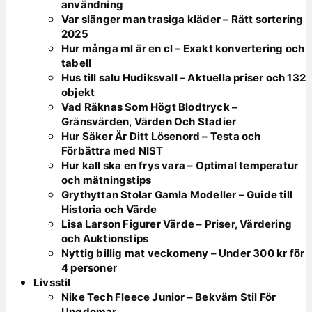
användning
Var slänger man trasiga kläder – Rätt sortering
2025
Hur många ml är en cl – Exakt konvertering och
tabell
Hus till salu Hudiksvall – Aktuella priser och 132
objekt
Vad Räknas Som Högt Blodtryck –
Gränsvärden, Värden Och Stadier
Hur Säker Är Ditt Lösenord – Testa och
Förbättra med NIST
Hur kall ska en frys vara – Optimal temperatur
och mätningstips
Grythyttan Stolar Gamla Modeller – Guide till
Historia och Värde
Lisa Larson Figurer Värde – Priser, Värdering
och Auktionstips
Nyttig billig mat veckomeny – Under 300 kr för
4 personer
Livsstil
Nike Tech Fleece Junior – Bekväm Stil För
Ungdomar