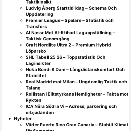
Taktikinsikt
Ludvig Åberg Starttid Idag – Schema Och
Uppdatering
Premier League – Spelare – Statistik och
Transfers
Al Nassr Mot Al-Ittihad Laguppställning –
Taktisk Genomgång
Craft Nordlite Ultra 2 – Premium Hybrid
Löparsko
SHL Tabell 25 26 – Toppstatistik Och
Laginsikter
Hoka Bondi 8 Dam – Långdistanskomfort Och
Stabilitet
Real Madrid mot Milan – Ungdomlig Taktik och
Talang
Rollistan i Elitstyrkans Hemligheter – Fakta mot
Rykten
ICA Nära Södra Vi – Adress, parkering och
erbjudanden
Nyheter
Väder Puerto Rico Gran Canaria – Stabilt Klimat
för Semester