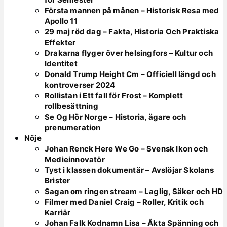
Första mannen på månen – Historisk Resa med
Apollo 11
29 maj röd dag – Fakta, Historia Och Praktiska
Effekter
Drakarna flyger över helsingfors – Kultur och
Identitet
Donald Trump Height Cm – Officiell längd och
kontroverser 2024
Rollistan i Ett fall för Frost – Komplett
rollbesättning
Se Og Hör Norge – Historia, ägare och
prenumeration
Nöje
Johan Renck Here We Go – Svensk Ikon och
Medieinnovatör
Tyst i klassen dokumentär – Avslöjar Skolans
Brister
Sagan om ringen stream – Laglig, Säker och HD
Filmer med Daniel Craig – Roller, Kritik och
Karriär
Johan Falk Kodnamn Lisa – Äkta Spänning och