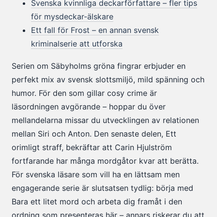
Svenska kvinnliga deckarförfattare – fler tips
för mysdeckar-älskare
Ett fall för Frost – en annan svensk
kriminalserie att utforska
Serien om Säbyholms gröna fingrar erbjuder en
perfekt mix av svensk slottsmiljö, mild spänning och
humor. För den som gillar cosy crime är
läsordningen avgörande – hoppar du över
mellandelarna missar du utvecklingen av relationen
mellan Siri och Anton. Den senaste delen, Ett
orimligt straff, bekräftar att Carin Hjulström
fortfarande har många mordgåtor kvar att berätta.
För svenska läsare som vill ha en lättsam men
engagerande serie är slutsatsen tydlig: börja med
Bara ett litet mord och arbeta dig framåt i den
ordning som presenteras här – annars riskerar du att