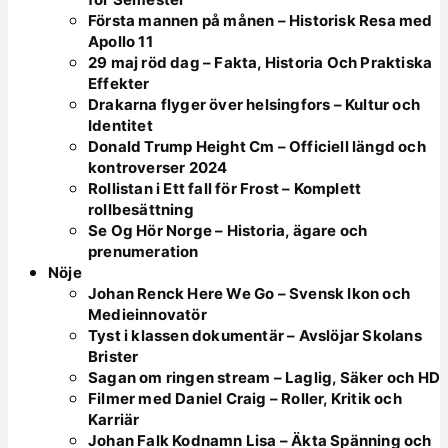
Första mannen på månen – Historisk Resa med
Apollo 11
29 maj röd dag – Fakta, Historia Och Praktiska
Effekter
Drakarna flyger över helsingfors – Kultur och
Identitet
Donald Trump Height Cm – Officiell längd och
kontroverser 2024
Rollistan i Ett fall för Frost – Komplett
rollbesättning
Se Og Hör Norge – Historia, ägare och
prenumeration
Nöje
Johan Renck Here We Go – Svensk Ikon och
Medieinnovatör
Tyst i klassen dokumentär – Avslöjar Skolans
Brister
Sagan om ringen stream – Laglig, Säker och HD
Filmer med Daniel Craig – Roller, Kritik och
Karriär
Johan Falk Kodnamn Lisa – Äkta Spänning och