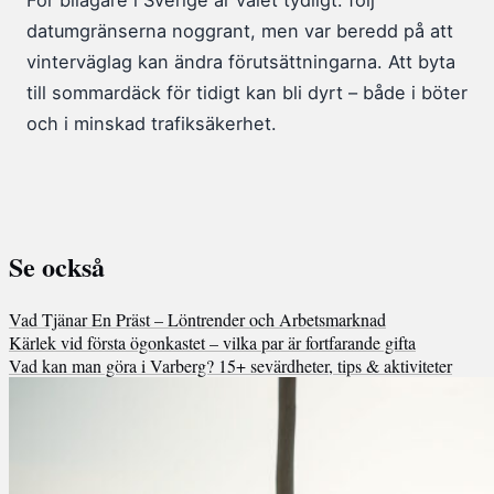
För bilägare i Sverige är valet tydligt: följ
datumgränserna noggrant, men var beredd på att
vinterväglag kan ändra förutsättningarna. Att byta
till sommardäck för tidigt kan bli dyrt – både i böter
och i minskad trafiksäkerhet.
Se också
Vad Tjänar En Präst – Löntrender och Arbetsmarknad
Kärlek vid första ögonkastet – vilka par är fortfarande gifta
Vad kan man göra i Varberg? 15+ sevärdheter, tips & aktiviteter