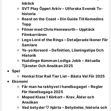
Inblick
SVT Play Öppet Arkiv – Utforska Svensk Tv-
historia
Roast on the Coast – Din Guide Till Komedins
Topp
Filmer med Chris Hemsworth – Upptäck
Filmkarriären
Lego Lord of the Rings – Detaljerade Ikoner För
Samlare
Yo-yo Korsord – Definition, Lösningstips Och
Historik
Huddinge Kommun Lediga Jobb – Aktuella
Tjänster Och Ansökan 2025
Spel
Honkai Star Rail Tier List – Bästa Val För 2025
Ekonomi
Får man ha rakhyvel i handbagaget – Regler
För Handbagage 2025
Moped Klass 1 Körkort – Krav, Ålder och
Ansökan
Vad betyder 🤍 hjärta – Betydelse, historia och