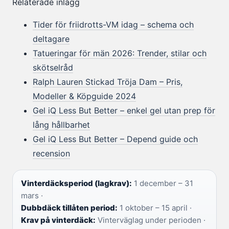
Relaterade inlägg
Tider för friidrotts-VM idag – schema och
deltagare
Tatueringar för män 2026: Trender, stilar och
skötselråd
Ralph Lauren Stickad Tröja Dam – Pris,
Modeller & Köpguide 2024
Gel iQ Less But Better – enkel gel utan prep för
lång hållbarhet
Gel iQ Less But Better – Depend guide och
recension
Vinterdäcksperiod (lagkrav):
1 december – 31
mars ·
Dubbdäck tillåten period:
1 oktober – 15 april ·
Krav på vinterdäck:
Vinterväglag under perioden ·