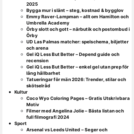
2025
Bygga mur i slänt – steg, kostnad & bygglov
Emmy Raver-Lampman – allt om Hamilton och
Umbrella Academy
Örby slott och gott – närbutik och postombud i
Örby
UD Las Palmas matcher: spelschema, biljetter
och arena
Gel iQ Less But Better – Depend guide och
recension
Gel iQ Less But Better – enkel gel utan prep för
lång hållbarhet
Tatueringar för män 2026: Trender, stilar och
skötselråd
Kultur
Coco Wyo Coloring Pages – Gratis Utskrivbara
Motiv
Filmer med Angelina Jolie – Bästa listan och
full filmografi 2024
Sport
Arsenal vs Leeds United – Seger och