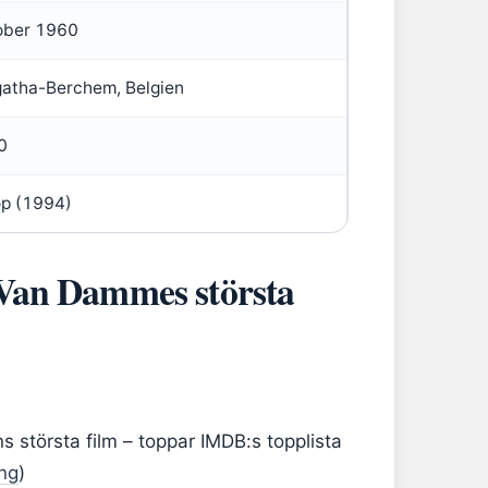
ober 1960
gatha-Berchem, Belgien
0
p (1994)
 Van Dammes största
s största film – toppar IMDB:s topplista
ing
)