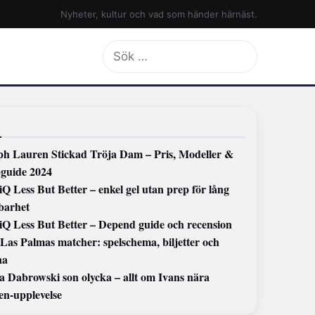
Nyheter, kultur och vad som händer härnäst.
Sök
efter:
ph Lauren Stickad Tröja Dam – Pris, Modeller &
guide 2024
iQ Less But Better – enkel gel utan prep för lång
lbarhet
 iQ Less But Better – Depend guide och recension
Las Palmas matcher: spelschema, biljetter och
na
a Dabrowski son olycka – allt om Ivans nära
en-upplevelse