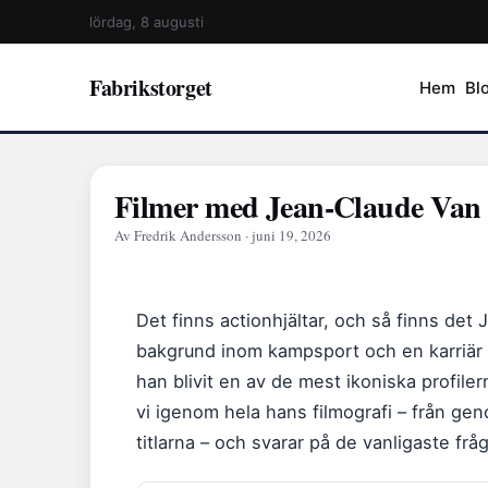
lördag, 8 augusti
Fabrikstorget
Hem
Bl
Filmer med Jean-Claude Van 
Av Fredrik Andersson · juni 19, 2026
Det finns actionhjältar, och så finns d
bakgrund inom kampsport och en karriär 
han blivit en av de mest ikoniska profiler
vi igenom hela hans filmografi – från ge
titlarna – och svarar på de vanligaste frå