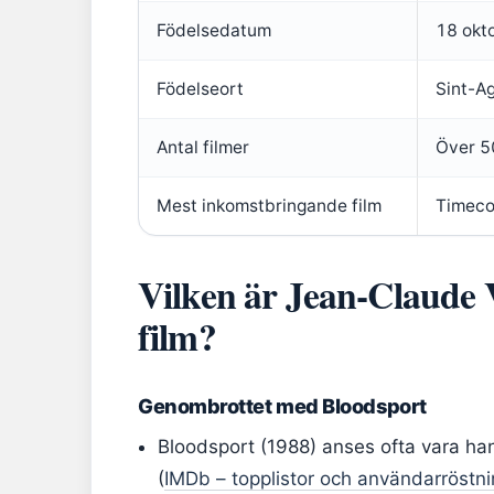
Födelsedatum
18 okt
Födelseort
Sint-A
Antal filmer
Över 5
Mest inkomstbringande film
Timeco
Vilken är Jean-Claude
film?
Genombrottet med Bloodsport
Bloodsport (1988) anses ofta vara han
(
IMDb – topplistor och användarröstn