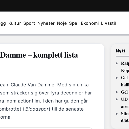
ogg
Kultur
Sport
Nyheter
Nöje
Spel
Ekonomi
Livsstil
Nytt
Damme – komplett lista
Ral
Köp
Gel 
hål
et Jean-Claude Van Damme. Med sin unika
Gel
som sträcker sig över fyra decennier har
UD 
na inom actionfilm. I den här guiden går
are
nombrottet i
Bloodsport
till de senaste
Stin
gorna.
död