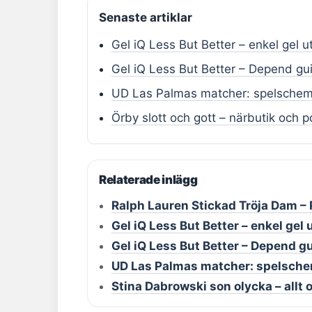
Senaste artiklar
Gel iQ Less But Better – enkel gel u
Gel iQ Less But Better – Depend gu
UD Las Palmas matcher: spelschema,
Örby slott och gott – närbutik och 
Relaterade inlägg
Ralph Lauren Stickad Tröja Dam – 
Gel iQ Less But Better – enkel gel 
Gel iQ Less But Better – Depend g
UD Las Palmas matcher: spelschem
Stina Dabrowski son olycka – allt