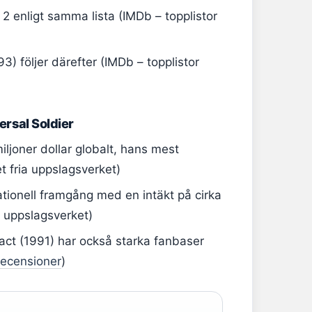
 2 enligt samma lista (IMDb – topplistor
) följer därefter (IMDb – topplistor
rsal Soldier
ljoner dollar globalt, hans mest
t fria uppslagsverket)
ationell framgång med en intäkt på cirka
ia uppslagsverket)
ct (1991) har också starka fanbaser
srecensioner
)