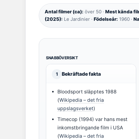
Antal filmer (ca):
över 50 ·
Mest kända fil
(2025):
Le Jardinier ·
Födelseår:
1960 ·
Na
SNABBÖVERSIKT
Bekräftade fakta
1
Bloodsport släpptes 1988
(
Wikipedia – det fria
uppslagsverket
)
Timecop (1994) var hans mest
inkomstbringande film i USA
(
Wikipedia – det fria