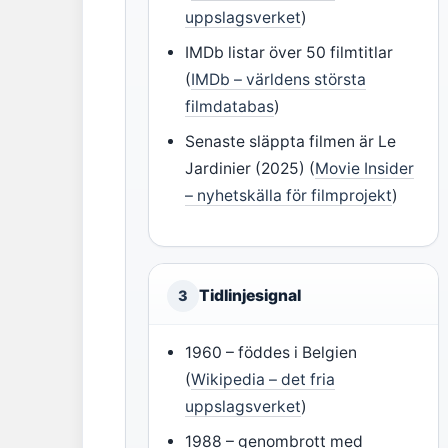
uppslagsverket
)
IMDb listar över 50 filmtitlar
(
IMDb – världens största
filmdatabas
)
Senaste släppta filmen är Le
Jardinier (2025) (
Movie Insider
– nyhetskälla för filmprojekt
)
Tidlinjesignal
3
1960 – föddes i Belgien
(
Wikipedia – det fria
uppslagsverket
)
1988 – genombrott med