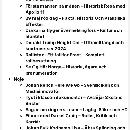
Första mannen på månen – Historisk Resa med
Apollo 11
29 maj röd dag – Fakta, Historia Och Praktiska
Effekter
Drakarna flyger över helsingfors – Kultur och
Identitet
Donald Trump Height Cm – Officiell längd och
kontroverser 2024
Rollistan i Ett fall för Frost – Komplett
rollbesättning
Se Og Hör Norge – Historia, ägare och
prenumeration
Nöje
Johan Renck Here We Go – Svensk Ikon och
Medieinnovatör
Tyst i klassen dokumentär – Avslöjar Skolans
Brister
Sagan om ringen stream – Laglig, Säker och HD
Filmer med Daniel Craig – Roller, Kritik och
Karriär
Johan Falk Kodnamn Lisa – Äkta Spänning och