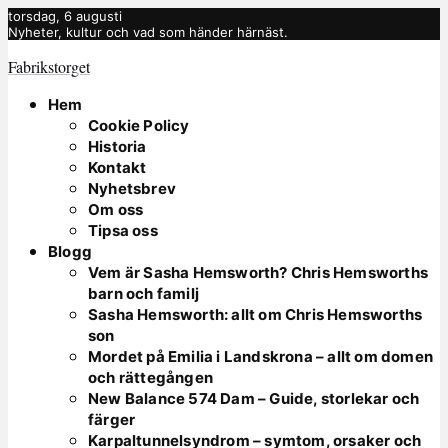
torsdag, 6 augusti
Nyheter, kultur och vad som händer härnäst.
Fabrikstorget
Hem
Cookie Policy
Historia
Kontakt
Nyhetsbrev
Om oss
Tipsa oss
Blogg
Vem är Sasha Hemsworth? Chris Hemsworths
barn och familj
Sasha Hemsworth: allt om Chris Hemsworths
son
Mordet på Emilia i Landskrona – allt om domen
och rättegången
New Balance 574 Dam – Guide, storlekar och
färger
Karpaltunnelsyndrom – symtom, orsaker och