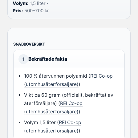
Volym:
1,5 liter ·
Pris:
500–700 kr
SNABBÖVERSIKT
Bekräftade fakta
1
100 % återvunnen polyamid (
REI Co-op
(utomhusåterförsäljare)
)
Vikt ca 60 gram (officiellt, bekräftat av
återförsäljare) (
REI Co-op
(utomhusåterförsäljare)
)
Volym 1,5 liter (
REI Co-op
(utomhusåterförsäljare)
)