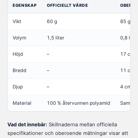
EGENSKAP
OFFICIELLT VÄRDE
OBEROE
Vikt
60 g
85 g
Volym
1,5 liter
0,8 liter
Höjd
–
17 cm
Bredd
–
11 cm
Djup
–
4 cm
Material
100 % återvunnen polyamid
Samma
Vad det innebär:
Skillnaderna mellan officiella
specifikationer och oberoende mätningar visar att