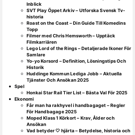
Inblick
SVT Play Öppet Arkiv – Utforska Svensk Tv-
historia
Roast on the Coast – Din Guide Till Komedins
Topp
Filmer med Chris Hemsworth – Upptäck
Filmkarriären
Lego Lord of the Rings – Detaljerade Ikoner För
Samlare
Yo-yo Korsord – Definition, Lösningstips Och
Historik
Huddinge Kommun Lediga Jobb – Aktuella
Tjänster Och Ansökan 2025
Spel
Honkai Star Rail Tier List – Bästa Val För 2025
Ekonomi
Får man ha rakhyvel i handbagaget – Regler
För Handbagage 2025
Moped Klass 1 Körkort – Krav, Ålder och
Ansökan
Vad betyder 🤍 hjärta – Betydelse, historia och