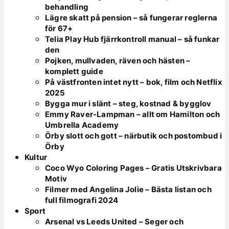
behandling
Lägre skatt på pension – så fungerar reglerna
för 67+
Telia Play Hub fjärrkontroll manual – så funkar
den
Pojken, mullvaden, räven och hästen –
komplett guide
På västfronten intet nytt – bok, film och Netflix
2025
Bygga mur i slänt – steg, kostnad & bygglov
Emmy Raver-Lampman – allt om Hamilton och
Umbrella Academy
Örby slott och gott – närbutik och postombud i
Örby
Kultur
Coco Wyo Coloring Pages – Gratis Utskrivbara
Motiv
Filmer med Angelina Jolie – Bästa listan och
full filmografi 2024
Sport
Arsenal vs Leeds United – Seger och