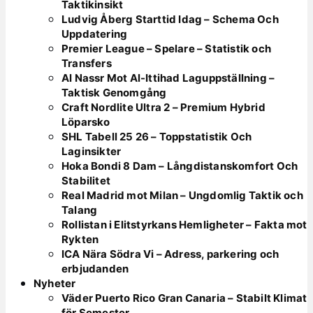
Taktikinsikt
Ludvig Åberg Starttid Idag – Schema Och
Uppdatering
Premier League – Spelare – Statistik och
Transfers
Al Nassr Mot Al-Ittihad Laguppställning –
Taktisk Genomgång
Craft Nordlite Ultra 2 – Premium Hybrid
Löparsko
SHL Tabell 25 26 – Toppstatistik Och
Laginsikter
Hoka Bondi 8 Dam – Långdistanskomfort Och
Stabilitet
Real Madrid mot Milan – Ungdomlig Taktik och
Talang
Rollistan i Elitstyrkans Hemligheter – Fakta mot
Rykten
ICA Nära Södra Vi – Adress, parkering och
erbjudanden
Nyheter
Väder Puerto Rico Gran Canaria – Stabilt Klimat
för Semester