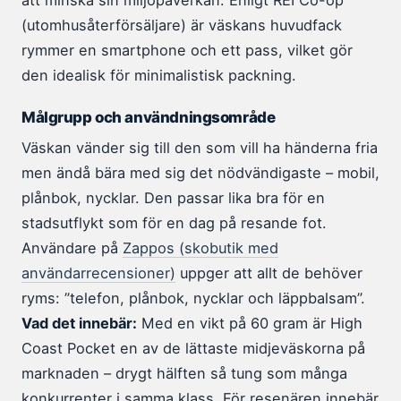
att minska sin miljöpåverkan. Enligt REI Co-op
(utomhusåterförsäljare) är väskans huvudfack
rymmer en smartphone och ett pass, vilket gör
den idealisk för minimalistisk packning.
Målgrupp och användningsområde
Väskan vänder sig till den som vill ha händerna fria
men ändå bära med sig det nödvändigaste – mobil,
plånbok, nycklar. Den passar lika bra för en
stadsutflykt som för en dag på resande fot.
Användare på
Zappos (skobutik med
användarrecensioner)
uppger att allt de behöver
ryms: ”telefon, plånbok, nycklar och läppbalsam”.
Vad det innebär:
Med en vikt på 60 gram är High
Coast Pocket en av de lättaste midjeväskorna på
marknaden – drygt hälften så tung som många
konkurrenter i samma klass. För resenären innebär