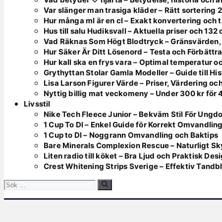
Var slänger man trasiga kläder – Rätt sortering 
Hur många ml är en cl – Exakt konvertering och t
Hus till salu Hudiksvall – Aktuella priser och 132
Vad Räknas Som Högt Blodtryck – Gränsvärden,
Hur Säker Är Ditt Lösenord – Testa och Förbättr
Hur kall ska en frys vara – Optimal temperatur 
Grythyttan Stolar Gamla Modeller – Guide till Hi
Lisa Larson Figurer Värde – Priser, Värdering oc
Nyttig billig mat veckomeny – Under 300 kr för 
Livsstil
Nike Tech Fleece Junior – Bekväm Stil För Ungd
1 Cup To Dl – Enkel Guide för Korrekt Omvandlin
1 Cup to Dl – Noggrann Omvandling och Baktips
Bare Minerals Complexion Rescue – Naturligt Sk
Liten radio till köket – Bra Ljud och Praktisk Des
Crest Whitening Strips Sverige – Effektiv Tandb
Sök
efter: