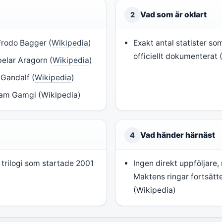
Vad som är oklart
2
Frodo Bagger (
Wikipedia
)
Exakt antal statister so
officiellt dokumenterat 
elar Aragorn (
Wikipedia
)
 Gandalf (
Wikipedia
)
Sam Gamgi (Wikipedia)
Vad händer härnäst
4
 trilogi som startade 2001
Ingen direkt uppföljare
Maktens ringar fortsätt
(Wikipedia)