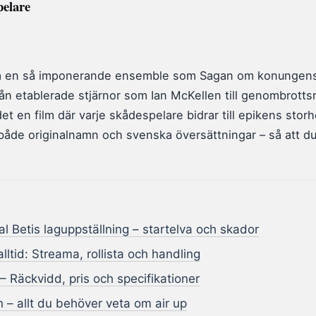
pelare
mla en så imponerande ensemble som Sagan om konungen
från etablerade stjärnor som Ian McKellen till genombrotts
et en film där varje skådespelare bidrar till epikens storh
 både originalnamn och svenska översättningar – så att d
l Betis laguppställning – startelva och skador
alltid: Streama, rollista och handling
 Räckvidd, pris och specifikationer
 – allt du behöver veta om air up