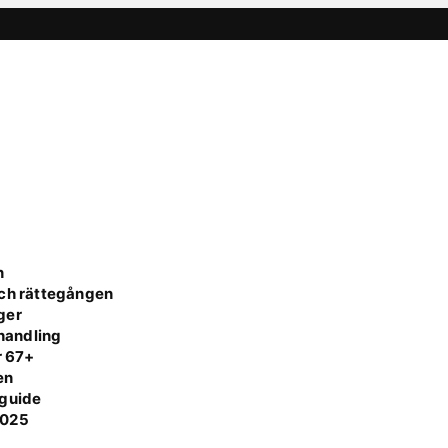
n
och rättegången
ger
handling
r 67+
en
 guide
 2025