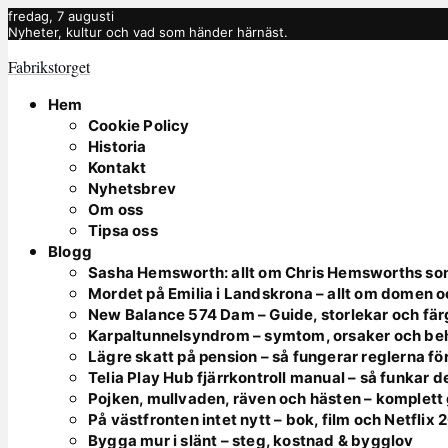
fredag, 7 augusti
Nyheter, kultur och vad som händer härnäst.
Fabrikstorget
Hem
Cookie Policy
Historia
Kontakt
Nyhetsbrev
Om oss
Tipsa oss
Blogg
Sasha Hemsworth: allt om Chris Hemsworths so
Mordet på Emilia i Landskrona – allt om domen 
New Balance 574 Dam – Guide, storlekar och fär
Karpaltunnelsyndrom – symtom, orsaker och be
Lägre skatt på pension – så fungerar reglerna fö
Telia Play Hub fjärrkontroll manual – så funkar d
Pojken, mullvaden, räven och hästen – komplett
På västfronten intet nytt – bok, film och Netflix
Bygga mur i slänt – steg, kostnad & bygglov