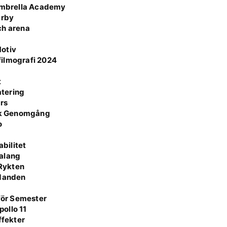
Umbrella Academy
Örby
ch arena
Motiv
 filmografi 2024
t
atering
rs
isk Genomgång
o
r
bilitet
Talang
 Rykten
udanden
 för Semester
ollo 11
ffekter