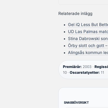
Relaterade inlägg
Gel iQ Less But Bet
UD Las Palmas match
Stina Dabrowski son
Örby slott och gott 
Alingsås kommun led
Premiärår:
2003 ·
Regissö
10 ·
Oscarstatyetter:
11
SNABBÖVERSIKT