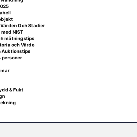
2025
abell
 objekt
 Värden Och Stadier
a med NIST
och mätningstips
storia och Värde
h Auktionstips
4 personer
omar
g
ydd & Fukt
ign
lekning