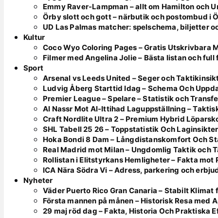
Emmy Raver-Lampman – allt om Hamilton och 
Örby slott och gott – närbutik och postombud i 
UD Las Palmas matcher: spelschema, biljetter o
Kultur
Coco Wyo Coloring Pages – Gratis Utskrivbara 
Filmer med Angelina Jolie – Bästa listan och full
Sport
Arsenal vs Leeds United – Seger och Taktikinsik
Ludvig Åberg Starttid Idag – Schema Och Uppd
Premier League – Spelare – Statistik och Transfe
Al Nassr Mot Al-Ittihad Laguppställning – Takt
Craft Nordlite Ultra 2 – Premium Hybrid Löparsk
SHL Tabell 25 26 – Toppstatistik Och Laginsikte
Hoka Bondi 8 Dam – Långdistanskomfort Och Sta
Real Madrid mot Milan – Ungdomlig Taktik och 
Rollistan i Elitstyrkans Hemligheter – Fakta mot
ICA Nära Södra Vi – Adress, parkering och erbj
Nyheter
Väder Puerto Rico Gran Canaria – Stabilt Klimat
Första mannen på månen – Historisk Resa med Ap
29 maj röd dag – Fakta, Historia Och Praktiska E