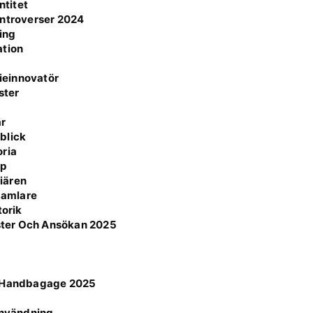
ntitet
ontroverser 2024
ning
ation
ieinnovatör
ster
är
blick
oria
pp
iären
 Samlare
torik
ster Och Ansökan 2025
ör Handbagage 2025
n
 användning