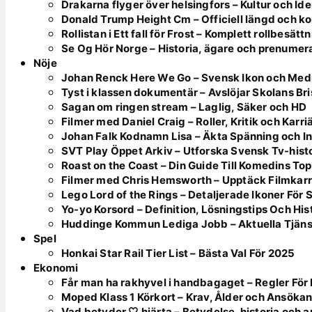
Drakarna flyger över helsingfors – Kultur och Ide
Donald Trump Height Cm – Officiell längd och k
Rollistan i Ett fall för Frost – Komplett rollbesätt
Se Og Hör Norge – Historia, ägare och prenumer
Nöje
Johan Renck Here We Go – Svensk Ikon och Med
Tyst i klassen dokumentär – Avslöjar Skolans Bri
Sagan om ringen stream – Laglig, Säker och HD
Filmer med Daniel Craig – Roller, Kritik och Karri
Johan Falk Kodnamn Lisa – Äkta Spänning och In
SVT Play Öppet Arkiv – Utforska Svensk Tv-hist
Roast on the Coast – Din Guide Till Komedins To
Filmer med Chris Hemsworth – Upptäck Filmkarr
Lego Lord of the Rings – Detaljerade Ikoner För
Yo-yo Korsord – Definition, Lösningstips Och His
Huddinge Kommun Lediga Jobb – Aktuella Tjän
Spel
Honkai Star Rail Tier List – Bästa Val För 2025
Ekonomi
Får man ha rakhyvel i handbagaget – Regler F
Moped Klass 1 Körkort – Krav, Ålder och Ansöka
Vad betyder 🤍 hjärta – Betydelse, historia och